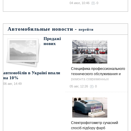
МКС и в далеком космосе
04 июл, 10:46
0
Автомобильные новости -
перейти
Продажі
нових
Специфика профессионального
автомобілів в Україні впали
технического обслуживания и
на 10%
ремонта современных
06 авг, 14:49
автомобилей
05 авг, 12:26
0
Спектрофотометр сучасний
спосіб підбору фарб