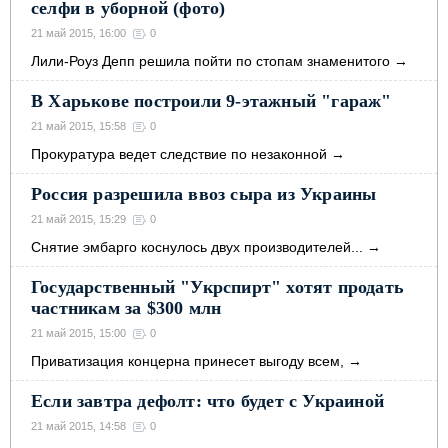
селфи в уборной (фото)
21 май 2015, 16:00
0
Лили-Роуз Депп решила пойти по стопам знаменитого
→
В Харькове построили 9-этажный "гараж"
21 май 2015, 15:58
0
Прокуратура ведет следствие по незаконной
→
Россия разрешила ввоз сыра из Украины
21 май 2015, 15:29
0
Снятие эмбарго коснулось двух производителей...
→
Государственный "Укрспирт" хотят продать
частникам за $300 млн
21 май 2015, 15:00
0
Приватизация концерна принесет выгоду всем,
→
Если завтра дефолт: что будет с Украиной
21 май 2015, 14:58
0