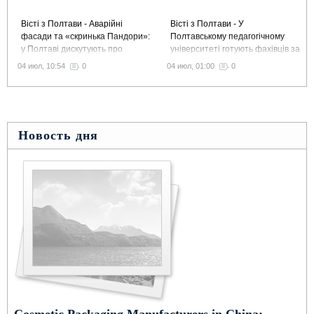
Вісті з Полтави - Аварійні
Вісті з Полтави - У
фасади та «скринька Пандори»:
Полтавському педагогічному
у Полтаві дискутують про
університеті готують фахівців за
виділення 1,5 млн грн
сучасною освітньою моделлю
04 июл, 10:54
0
04 июл, 01:00
0
на ремонт історичних будинків
Liberal Arts and Sciences
Новость дня
Cosmetic Packaging Manufacturers in China: