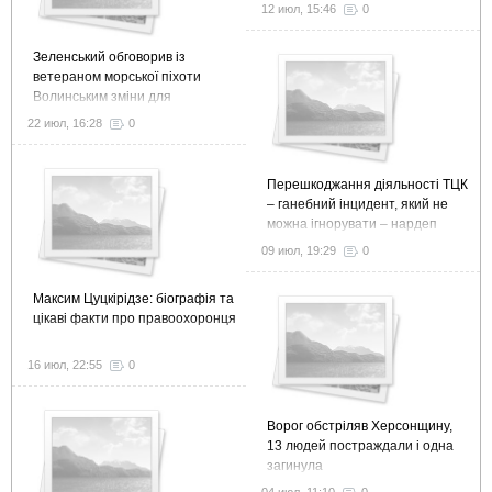
12 июл, 15:46
0
Зеленський обговорив із
ветераном морської піхоти
Волинським зміни для
ефективної ветеранської
22 июл, 16:28
0
політики
Перешкоджання діяльності ТЦК
– ганебний інцидент, який не
можна ігнорувати – нардеп
09 июл, 19:29
0
Максим Цуцкірідзе: біографія та
цікаві факти про правоохоронця
16 июл, 22:55
0
Ворог обстріляв Херсонщину,
13 людей постраждали і одна
загинула