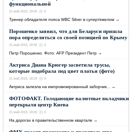
функциональной
21 май 2015, 19:00
0
Тренер обладателя пояса WBC Silver в супертяжелом
→
Порошенко заявил, что для Беларуси пришла
пора определиться со своей позицией по Крыму
21 май 2015, 18:58
0
Петр Порошенко. Фото: AFP Президент Петр
→
Актриса Диана Крюгер засветила трусы,
которые подобрала под цвет платья (фото)
21 май 2015, 18:29
0
Актриса залезла на импровизированный заборчик...
→
ФОТОФАКТ. Голодающие валютные вкладчики
перекрыли центр Киева
21 май 2015, 18:00
0
На дорогах в правительственном квартале
→
ФМУ просит президента и правительство