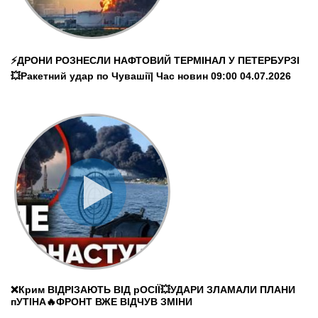
⚡️ДРОНИ РОЗНЕСЛИ НАФТОВИЙ ТЕРМІНАЛ У ПЕТЕРБУРЗІ
💥Ракетний удар по Чувашії| Час новин 09:00 04.07.2026
❌Крим ВІДРІЗАЮТЬ ВІД рОСІЇ💥УДАРИ ЗЛАМАЛИ ПЛАНИ
пУТІНА🔥ФРОНТ ВЖЕ ВІДЧУВ ЗМІНИ