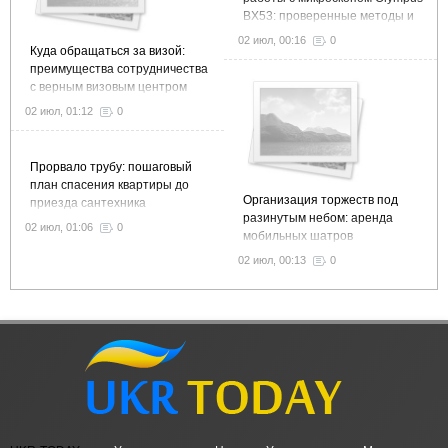
BX53: проверенные методы и
рекомендации
02 июл, 00:16
0
Куда обращаться за визой:
преимущества сотрудничества
с верным визовым центром
02 июл, 01:12
0
Прорвало трубу: пошаговый
план спасения квартиры до
Организация торжеств под
приезда сантехника
разинутым небом: аренда
02 июл, 01:06
0
мобильных шатров
02 июл, 00:13
0