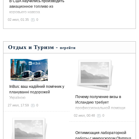
В США научились производить
авиационное топливо из
коровьего навоза
02 июл, 01:35
0
Отдых и Туризм -
перейти
InBus: ваш надійний помічник у
плануванні подорожей
Почему получение визы в
Україною
Исландию требует
27 июл, 17:59
0
профессиональной помощи
02 июл, 00:48
0
Оптимизация лабораторной
работы с микроскопом Olympus