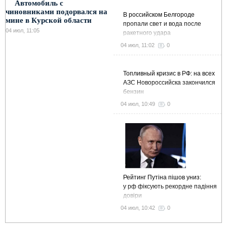
Автомобиль с
чиновниками подорвался на
В российском Белгороде
мине в Курской области
пропали свет и вода после
04 июл, 11:05
ракетного удара
04 июл, 11:02
0
Топливный кризис в РФ: на всех
АЗС Новороссийска закончился
бензин
04 июл, 10:49
0
Рейтинг Путіна пішов униз:
у рф фіксують рекордне падіння
довіри
04 июл, 10:42
0