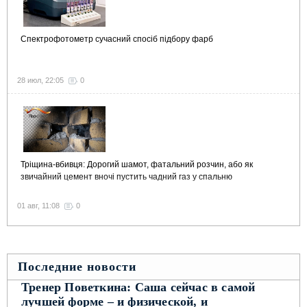
Спектрофотометр сучасний спосіб підбору фарб
28 июл, 22:05
0
Тріщина-вбивця: Дорогий шамот, фатальний розчин, або як
звичайний цемент вночі пустить чадний газ у спальню
01 авг, 11:08
0
Последние новости
Тренер Поветкина: Саша сейчас в самой
лучшей форме – и физической, и