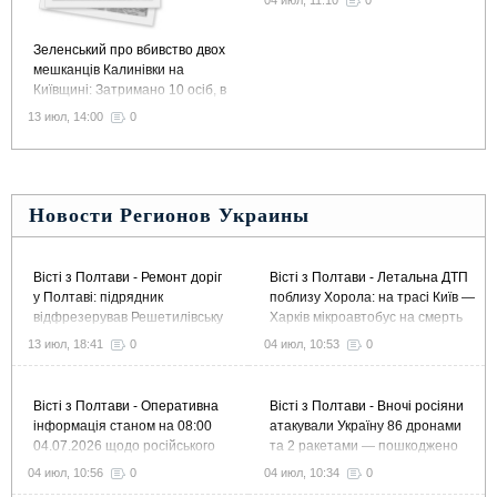
04 июл, 11:10
0
Зеленський про вбивство двох
мешканців Калинівки на
Київщині: Затримано 10 осіб, в
тому числі колишнього
13 июл, 14:00
0
командира 155 бригади
Новости Регионов Украины
Вісті з Полтави - Ремонт доріг
Вісті з Полтави - Летальна ДТП
у Полтаві: підрядник
поблизу Хорола: на трасі Київ —
відфрезерував Решетилівську
Харків мікроавтобус на смерть
й Великотирнівську та завершує
збив пішохода
13 июл, 18:41
0
04 июл, 10:53
0
ремонт Європейської
Вісті з Полтави - Оперативна
Вісті з Полтави - Вночі росіяни
інформація станом на 08:00
атакували Україну 86 дронами
04.07.2026 щодо російського
та 2 ракетами — пошкоджено
вторгнення
підприємство в Полтавському
04 июл, 10:56
0
04 июл, 10:34
0
районі