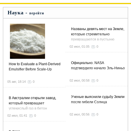
Наука -
перейти
Названы девять мест на Земле,
которые стремительно
превращаются в пустыню
02 июл, 01:05
0
Официально. NASA
How to Evaluate a Plant-Derived
подтвердило начало Эль-Ниньо
Emulsifier Before Scale-Up
02 июл, 00:58
0
05 авг, 18:14
0
Ученые выяснили судьбу Земли
В Австралии открыли завод,
после гибели Солнца
который превращает
углекислый газ в бетон
02 июл, 00:56
0
02 июл, 01:41
0