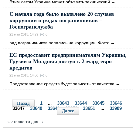
Этим летом Украина может объявить технический
→
С начала года было выявлено 20 случаев
коррупции в рядах пограничников –
Госпогранслужба
21 май 2015, 14:29
0
ряд пограничников попались на коррупции. Фото:
→
ЕС предоставит предпринимателям Украины,
Грузии и Молдовы доступ к 2 млрд евро
кредитов
21 май 2015, 14:00
0
Предоставление средств будет зависеть от качества
→
1
...
33643
33644
33645
33646
Назад
33647
33648
33649
33650
33651
...
33989
Далее
все новости дня →