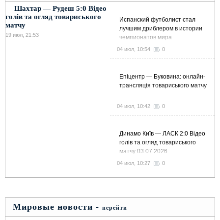
Шахтар — Рудеш 5:0 Відео
голів та огляд товариського
Испанский футболист стал
матчу
лучшим дриблером в истории
19 июл, 21:53
чемпионатов мира
04 июл, 10:54
0
Епіцентр — Буковина: онлайн-
трансляція товариського матчу
04 июл, 10:42
0
Динамо Київ — ЛАСК 2:0 Відео
голів та огляд товариського
матчу 03.07.2026
04 июл, 10:27
0
Мировые новости -
перейти