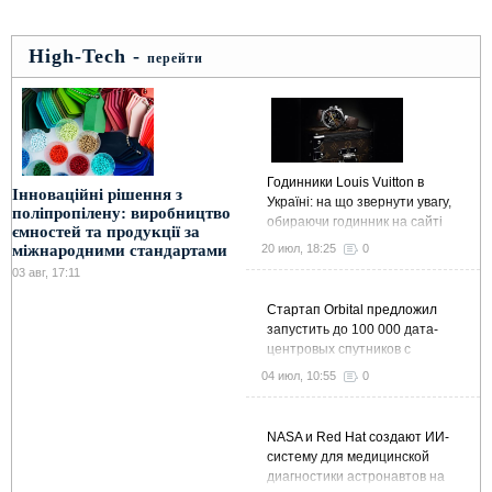
High-Tech -
перейти
Годинники Louis Vuitton в
Інноваційні рішення з
Україні: на що звернути увагу,
поліпропілену: виробництво
обираючи годинник на сайті
ємностей та продукції за
Kronos-Shop
20 июл, 18:25
0
міжнародними стандартами
03 авг, 17:11
Стартап Orbital предложил
запустить до 100 000 дата-
центровых спутников с
суммарной мощностью 10 ГВт
04 июл, 10:55
0
NASA и Red Hat создают ИИ-
систему для медицинской
диагностики астронавтов на