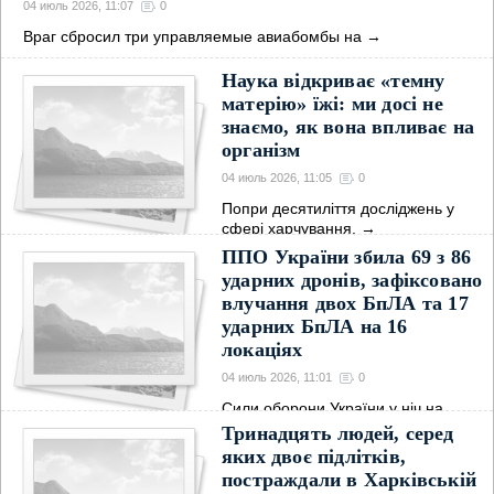
04 июль 2026, 11:07
0
Враг сбросил три управляемые авиабомбы на
→
Наука відкриває «темну
матерію» їжі: ми досі не
знаємо, як вона впливає на
організм
04 июль 2026, 11:05
0
Попри десятиліття досліджень у
сфері харчування,
→
ППО України збила 69 з 86
ударних дронів, зафіксовано
влучання двох БпЛА та 17
ударних БпЛА на 16
локаціях
04 июль 2026, 11:01
0
Сили оборони України у ніч на
суботу знешкодили
→
Тринадцять людей, серед
яких двоє підлітків,
постраждали в Харківській