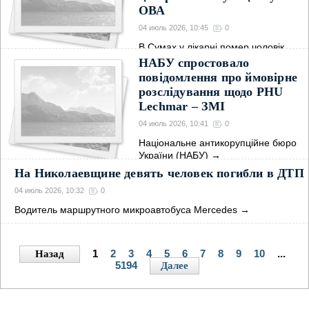
ОВА
04 июль 2026, 10:45
0
В Сумах у лікарні помер чоловік,
який був у
→
НАБУ спростовало
повідомлення про ймовірне
розслідування щодо PHU
Lechmar – ЗМІ
04 июль 2026, 10:41
0
Національне антикорупційне бюро
України (НАБУ)
→
На Николаевщине девять человек погибли в ДТП
04 июль 2026, 10:32
0
Водитель маршрутного микроавтобуса Mercedes
→
1
2
3
4
5
6
7
8
9
10
...
Назад
5194
Далее