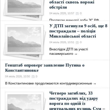
області сквозь ворожі
обстріли
04 июль 2026, 10:57
0
Протягом минулої доби ЗС РФ
завдали ударів КАБами
→
У ДТП загинули 9 осіб, ще 8
постраждали – поліція
Миколаївської області
04 июль 2026, 10:51
0
Внаслідок ДТП за участі
пасажирського
→
Генштаб опроверг заявление Путина о
Константиновке
04 июль 2026, 10:50
0
В Константиновке продолжаются контрдиверсионные
→
Четверо загиблих, 33
постраждалих від удару
ворога по одній із
центральних вулиць Сум –