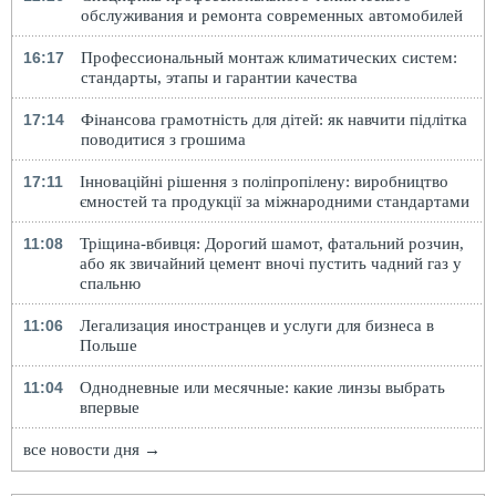
обслуживания и ремонта современных автомобилей
16:17
Профессиональный монтаж климатических систем:
стандарты, этапы и гарантии качества
17:14
Фінансова грамотність для дітей: як навчити підлітка
поводитися з грошима
17:11
Інноваційні рішення з поліпропілену: виробництво
ємностей та продукції за міжнародними стандартами
11:08
Тріщина-вбивця: Дорогий шамот, фатальний розчин,
або як звичайний цемент вночі пустить чадний газ у
спальню
11:06
Легализация иностранцев и услуги для бизнеса в
Польше
11:04
Однодневные или месячные: какие линзы выбрать
впервые
все новости дня →