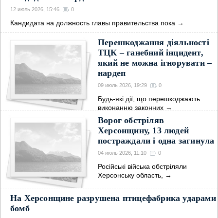
12 июль 2026, 15:46
0
Кандидата на должность главы правительства пока
→
Перешкоджання діяльності
ТЦК – ганебний інцидент,
який не можна ігнорувати –
нардеп
09 июль 2026, 19:29
0
Будь-які дії, що перешкоджають
виконанню законних
→
Ворог обстріляв
Херсонщину, 13 людей
постраждали і одна загинула
04 июль 2026, 11:10
0
Російські війська обстріляли
Херсонську область,
→
На Херсонщине разрушена птицефабрика ударами
бомб