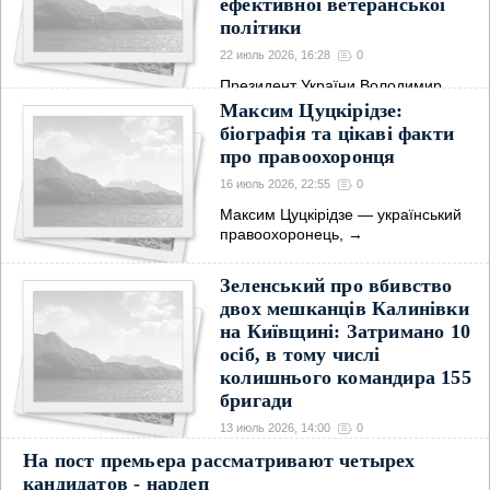
ефективної ветеранської
політики
22 июль 2026, 16:28
0
Президент України Володимир
Зеленський провів
→
Максим Цуцкірідзе:
біографія та цікаві факти
про правоохоронця
16 июль 2026, 22:55
0
Максим Цуцкірідзе — український
правоохоронець,
→
Зеленський про вбивство
двох мешканців Калинівки
на Київщині: Затримано 10
осіб, в тому числі
колишнього командира 155
бригади
13 июль 2026, 14:00
0
На пост премьера рассматривают четырех
Президент України Володимир
Зеленський підтвердив
→
кандидатов - нардеп