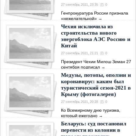
27 сентябрь 2021, 23:35
0
Генпрокуратура России признала
«нежелательной»
→
Чехия исключила из
строительства нового
энергоблока АЭС Россию и
Китай
27 сентябрь 2021, 21:21
0
Президент Чехии Милош Земан 27
сентября подписал
→
Медузы, потопы, оползни и
коронавирус: каким был
туристический сезон-2021 в
Крыму (фотогалерея)
27 сентябрь 2021, 20:28
0
Ко Всемирному дню туризма,
который ежегодно
→
Беларусь: суд постановил
перевести из колонии в