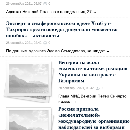
28 сентябрь 2021, 05:07
0
Адвокат Николай Полозов в понедельник, 27
→
Эксперт о симферопольском «деле Хизб ут-
Тахрир»: «религиоведы допустили множество
ошибок» – активисты
28 сентябрь 2021, 02:42
0
По данным адвоката Эдема Семедляева, кандидат
→
Венгрия назвала
«вмешательством» реакцию
Украины на контракт с
Газпромом
28 сентябрь 2021, 00:42
0
Глава МИД Венгрии Петер Сийярто
назвал
→
Россия признала
«нежелательной»
международную организацию
наблюдателей за выборами