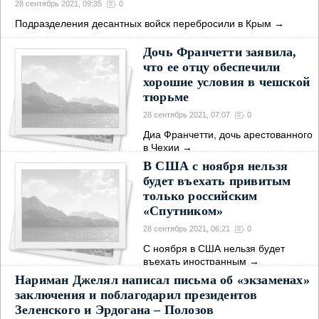
28 сентябрь 2021, 09:35
0
Подразделения десантных войск перебросили в Крым
→
Дочь Франчетти заявила,
что ее отцу обеспечили
хорошие условия в чешской
тюрьме
28 сентябрь 2021, 07:07
0
Диа Франчетти, дочь арестованного
в Чехии
→
В США с ноября нельзя
будет въехать привитым
только российским
«Спутником»
28 сентябрь 2021, 06:21
0
С ноября в США нельзя будет
въехать иностранным
→
Нариман Джелял написал письма об «экзаменах»
заключения и поблагодарил президентов
Зеленского и Эрдогана – Полозов