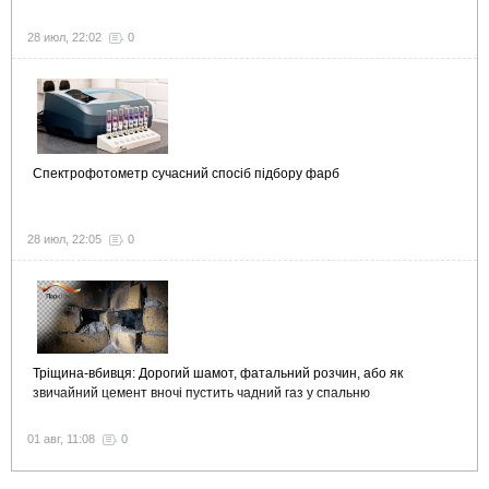
28 июл, 22:02
0
Спектрофотометр сучасний спосіб підбору фарб
28 июл, 22:05
0
Тріщина-вбивця: Дорогий шамот, фатальний розчин, або як
звичайний цемент вночі пустить чадний газ у спальню
01 авг, 11:08
0