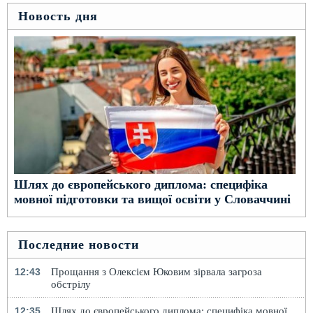
Новость дня
Шлях до європейського диплома: специфіка
мовної підготовки та вищої освіти у Словаччині
Последние новости
12:43
Прощання з Олексієм Юковим зірвала загроза
обстрілу
12:35
Шлях до європейського диплома: специфіка мовної