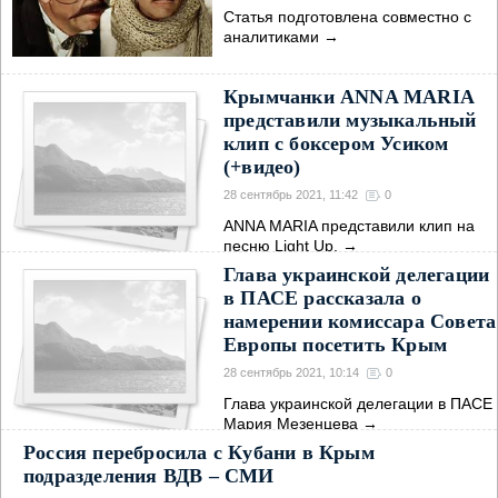
Статья подготовлена совместно с
аналитиками
→
Крымчанки ANNA MARIA
представили музыкальный
клип с боксером Усиком
(+видео)
28 сентябрь 2021, 11:42
0
ANNA MARIA представили клип на
песню Light Up,
→
Глава украинской делегации
в ПАСЕ рассказала о
намерении комиссара Совета
Европы посетить Крым
28 сентябрь 2021, 10:14
0
Глава украинской делегации в ПАСЕ
Мария Мезенцева
→
Россия перебросила с Кубани в Крым
подразделения ВДВ – СМИ