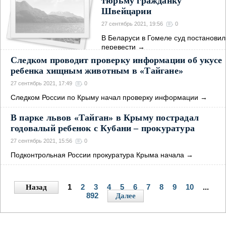
тюрьму гражданку
Швейцарии
27 сентябрь 2021, 19:56
0
В Беларуси в Гомеле суд постановил
перевести
→
Следком проводит проверку информации об укусе
ребенка хищным животным в «Тайгане»
27 сентябрь 2021, 17:49
0
Следком России по Крыму начал проверку информации
→
В парке львов «Тайган» в Крыму пострадал
годовалый ребенок с Кубани – прокуратура
27 сентябрь 2021, 15:56
0
Подконтрольная России прокуратура Крыма начала
→
1
2
3
4
5
6
7
8
9
10
...
Назад
892
Далее