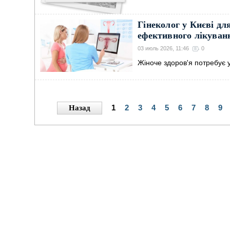
Гінеколог у Києві дл
ефективного лікуван
03 июль 2026, 11:46
0
Жіноче здоров'я потребує 
1
2
3
4
5
6
7
8
9
Назад