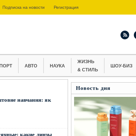
Подпиcка на новости
Регистрация
ЖИЗНЬ
ПОРТ
АВТО
НАУКА
ШОУ-БИЗ
& СТИЛЬ
Новость дня
штовне навчання: як
сячные: какие линзы