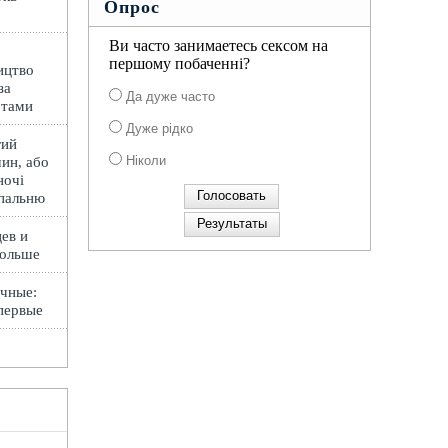
Опрос
Ви часто занимаетесь сексом на
першому побаченні?
ицтво
за
Да дуже часто
ртами
Дуже рідко
гий
Ніколи
ин, або
ночі
спальню
ев и
Польше
чные:
первые