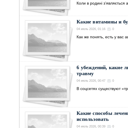
Коли в родині з’являється 
Какие витамины и бу
04 июль 2026, 01:16
0
Как же понять, есть у вас 
6 убеждений, какие 
травму
04 июль 2026, 00:47
0
В соцсетях существуют «т
Какие способы лечен
использовать
04 июль 2026, 00:39
0