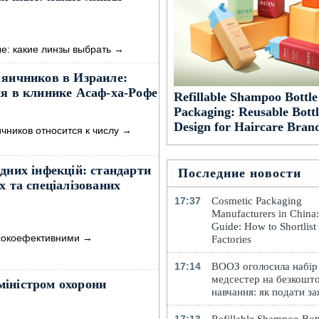
: какие линзы выбрать
→
 яичников в Израиле:
ия в клинике Асаф-ха-Рофе
Refillable Shampoo Bottle
Packaging: Reusable Bottl
Design for Haircare Bran
чников относится к числу
→
дних інфекцій: стандарти
Последние новости
х та спеціалізованих
17:37
Cosmetic Packaging
Manufacturers in China
Guide: How to Shortlist
исокоефективними
→
Factories
17:14
ВООЗ оголосила набір
медсестер на безкошт
іністром охорони
навчання: як подати за