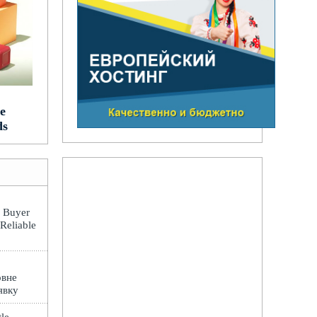
e
ds
: Buyer
 Reliable
овне
явку