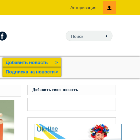
Авторизация
Добавить новость
>
Подпиcка на новости
>
Добавить свою новость