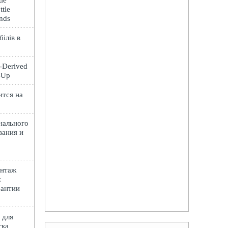
le
ttle
ands
ілів в
t-Derived
e-Up
ится на
нального
вания и
онтаж
:
рантии
 для
тка