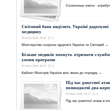
Солнечные ожоги - атрибут
Світовий банк виділить Україні додаткові
медицину
04 июль 2026, 00:37
0
Міністерство охорони здоров’я України та Світовий
→
Більше медиків зможуть отримати службов
умови програми
04 июль 2026, 00:24
0
Кабінет Міністрів України вніс зміни до порядку
→
Під час ракетної атак
пошкоджені два корп
03 июль 2026, 14:17
0
Під час ракетної атаки в н