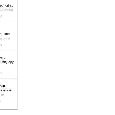
корней до
искусства
0
и, запас
тации и
0
метр
б підбору
0
или
ие линзы
вые
0