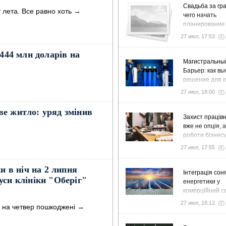
Свадьба за гра
 лета. Все равно хоть
→
чего начать
планирование
27 июл, 17:53
 444 млн доларів на
Магистральны
Барьер: как в
решение для к
дома и коттед
27 июл, 18:00
е житло: уряд змінив
Захист працівн
вже не опція, 
роботи бізнес
27 июл, 17:55
и в ніч на 2 липня
Інтеграція сон
уси клініки "Оберіг"
енергетики у
комерційний с
стратегія розв
27 июл, 18:12
іч на четвер пошкоджені
→
ефективності