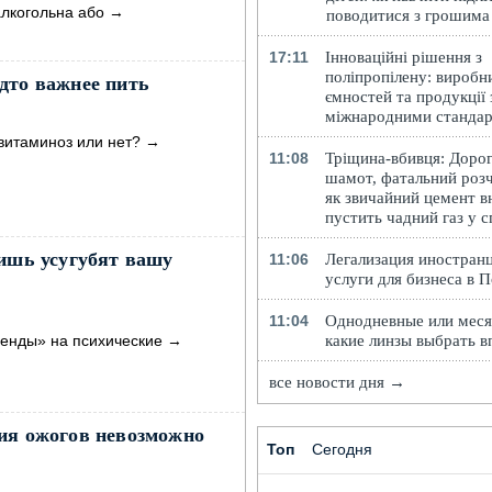
алкогольна або
→
поводитися з грошима
17:11
Інноваційні рішення з
поліпропілену: виробн
дто важнее пить
ємностей та продукції 
міжнародними станда
авитаминоз или нет?
→
11:08
Тріщина-вбивця: Доро
шамот, фатальний розч
як звичайний цемент в
пустить чадний газ у 
лишь усугубят вашу
11:06
Легализация иностранц
услуги для бизнеса в 
11:04
Однодневные или меся
ренды» на психические
→
какие линзы выбрать в
все новости дня →
ия ожогов невозможно
Топ
Сегодня