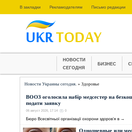
В закладки
Рекламодателям
Письмо редакции
НОВОСТИ
БИЗНЕС
С
СЕГОДНЯ
Новости Украины сегодня.
» Здоровье
ВООЗ оголосила набір медсестер на безко
подати заявку
06 август 2026, 17:14
0
Бюро Всесвітньої організації охорони здоров’я в
→
Однодневные или ме