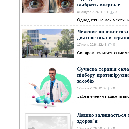
выбрать впервые
01 август 2026, 11:04
0
Однодневные или месячные
Лечение поликистоза
диагностика и терап
17 июль 2026, 12:45
0
Синдром поликистозных яи
Сучасна терапія скла
підбору противірусни
засобів
17 июль 2026, 12:07
0
Забезпечення пацієнтів в
Ляшко залишається м
здоров'я
16 июль 2026, 20:59
0