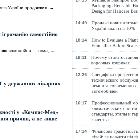
17:13
Refillable Shampoo Bott
Packaging: Reusable Bo
ов’я України продовжить
→
Design for Haircare Br
14:49
Продажі нових автомоб
Україні впали на 10%
 ігроманію самостійно
18:14
How to Evaluate a Plan
Emulsifier Before Scal
анію самостійно — тема,
→
18:11
Почему стоит останов
ворсовых ковриках
12:26
Специфика профессио
технического обслужи
 у державних лікарнях
ремонта современных
автомобилей
16:17
Профессиональный м
климатических систем
жності у «Компас-Мед»
стандарты, этапы и га
ння причин, а не лише
качества
17:14
Фінансова грамотність
дітей: як навчити підлі