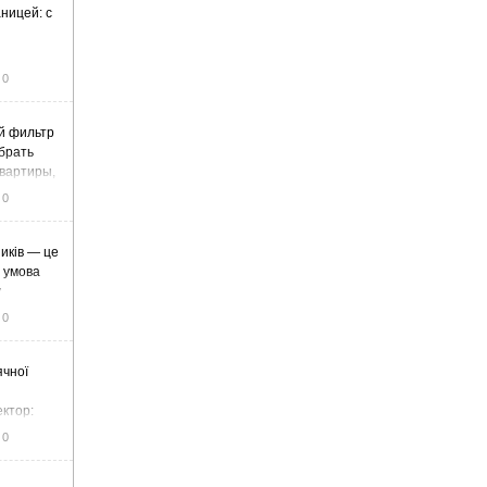
ницей: с
0
й фильтр
ыбрать
вартиры,
жа
0
иків — це
а умова
у
0
ячної
ектор:
итку та
0