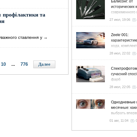
Балисонг: от
исторических 
современного 
я профілактики та
флиппинга
27 июл, 19:06
ня
Zeekr 001:
уважного ставлення у
→
характеристик
хода, комплек
особенности
28 июл, 22:02
10
...
776
Далее
Спектрофото
сучасний спосі
фарб
28 июл, 22:05
Однодневные 
месячные: как
выбрать впер
01 авг, 11:04