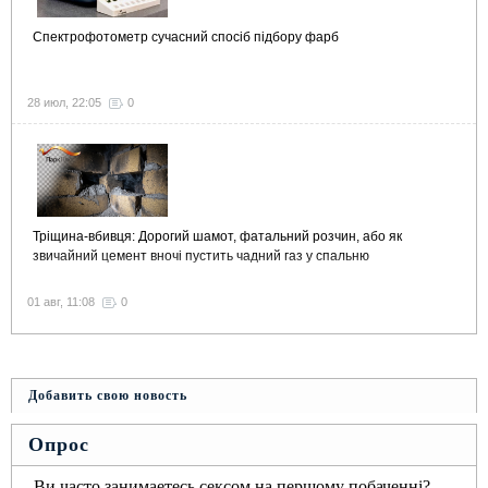
Спектрофотометр сучасний спосіб підбору фарб
28 июл, 22:05
0
Тріщина-вбивця: Дорогий шамот, фатальний розчин, або як
звичайний цемент вночі пустить чадний газ у спальню
01 авг, 11:08
0
Добавить свою новость
Опрос
Ви часто занимаетесь сексом на першому побаченні?