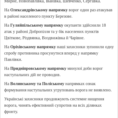
Мирне, Новопавлівка, Іванівка, Шевченко, Сергіївка.
На
Олександрівському напрямку
ворог один раз атакував
в районі населеного пункту Березове.
На
Гуляйпільському напрямку
окупанти здійснили 18
атак у районі Добропілля та у бік населених пунктів
Цвіткове, Різдвянка, Воздвижівка й Чарівне.
На
Оріхівському напрямку
наші захисники зупинили одну
спробу противника просунутися вперед у напрямку
Павлівки.
На
Придніпровському напрямку
минулої доби ворог
наступальних дій не проводив.
На
Волинському та Поліському
напрямках ознак
формування наступальних угруповань ворога не виявлено.
Українські захисники продовжують системне нищення
ворога, чинять ефективний супротив на всіх ділянках
фронту.