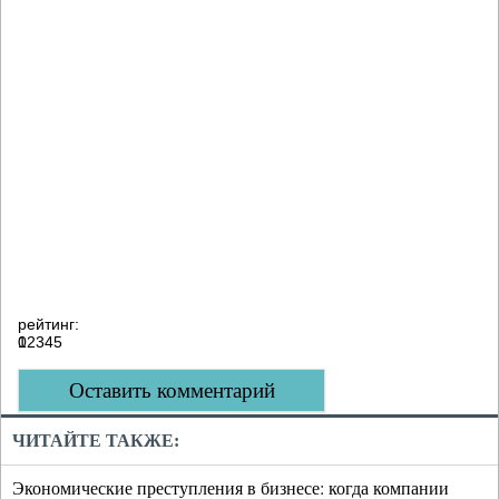
рейтинг:
0
1
2
3
4
5
Оставить комментарий
ЧИТАЙТЕ ТАКЖЕ:
Экономические преступления в бизнесе: когда компании