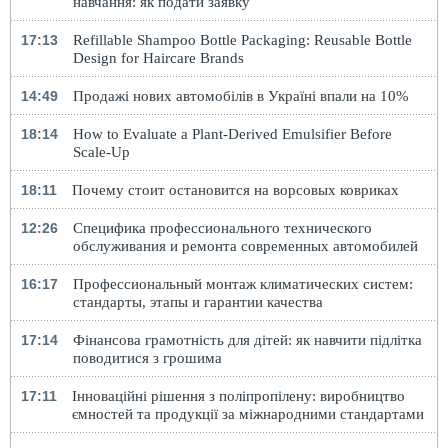
навчання: як подати заявку
17:13
Refillable Shampoo Bottle Packaging: Reusable Bottle
Design for Haircare Brands
14:49
Продажі нових автомобілів в Україні впали на 10%
18:14
How to Evaluate a Plant-Derived Emulsifier Before
Scale-Up
18:11
Почему стоит остановится на ворсовых ковриках
12:26
Специфика профессионального технического
обслуживания и ремонта современных автомобилей
16:17
Профессиональный монтаж климатических систем:
стандарты, этапы и гарантии качества
17:14
Фінансова грамотність для дітей: як навчити підлітка
поводитися з грошима
17:11
Інноваційні рішення з поліпропілену: виробництво
ємностей та продукції за міжнародними стандартами