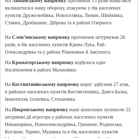
На
Лиманському напрямку
противник 15 разів намагався
вклинитися в нашу оборону, атакуючи у бік населених
пунктів Дружелюбівка, Новоселівка, Лиман, Шийківка,
Ставки, Дробишеве, Діброва та в районі Озерного.
На
Слов’янському напрямку
противник штурмував 26
разів, в бік населених пунктів Крива Лука, Рай-
Олександрівка та у районі Різниківки й Закітного.
На
Краматорському напрямку
відбулося одне
боєзіткнення в районі Малинівки.
На
Костянтинівському напрямку
ворог здійснив 27 атак,
в районах населених пунктів Костянтинівка, Довга Балка,
Іванопілля, Іллінівка, Степанівка.
На
Покровському напрямку
наші захисники зупинили 22
штурмові дії агресора у районах населених пунктів
Никанорівка, Новоолександрівка, Гришине, Родинське,
Котлине, Удачне, Муравка та в бік населених пунктів