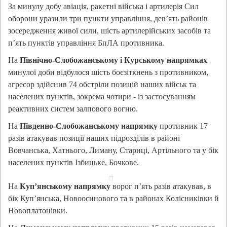
За минулу добу авіація, ракетні війська і артилерія Сил
оборони уразили три пункти управління, дев’ять районів
зосередження живої сили, шість артилерійських засобів та
п’ять пунктів управління БпЛА противника.
На
Північно-Слобожанському і Курському напрямках
минулої доби відбулося шість боєзіткнень з противником,
агресор здійснив 74 обстріли позицій наших військ та
населених пунктів, зокрема чотири - із застосуванням
реактивних систем залпового вогню.
На
Південно-Слобожанському напрямку
противник 17
разів атакував позиції наших підрозділів в районі
Вовчанська, Хатнього, Лиману, Стариці, Артільного та у бік
населених пунктів Ізбицьке, Бочкове.
На
Куп’янському напрямку
ворог п’ять разів атакував, в
бік Куп’янська, Новоосинового та в районах Колісниківки й
Новоплатонівки.