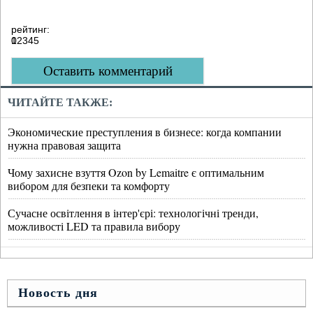
рейтинг:
0
1
2
3
4
5
Оставить комментарий
ЧИТАЙТЕ ТАКЖЕ:
Экономические преступления в бизнесе: когда компании
нужна правовая защита
Чому захисне взуття Ozon by Lemaitre є оптимальним
вибором для безпеки та комфорту
Сучасне освітлення в інтер'єрі: технологічні тренди,
можливості LED та правила вибору
Новость дня