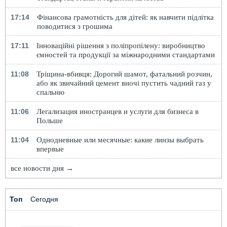
17:14
Фінансова грамотність для дітей: як навчити підлітка
поводитися з грошима
17:11
Інноваційні рішення з поліпропілену: виробництво
ємностей та продукції за міжнародними стандартами
11:08
Тріщина-вбивця: Дорогий шамот, фатальний розчин,
або як звичайний цемент вночі пустить чадний газ у
спальню
11:06
Легализация иностранцев и услуги для бизнеса в
Польше
11:04
Однодневные или месячные: какие линзы выбрать
впервые
все новости дня →
Топ
Сегодня