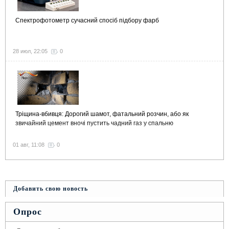
Спектрофотометр сучасний спосіб підбору фарб
28 июл, 22:05
0
Тріщина-вбивця: Дорогий шамот, фатальний розчин, або як
звичайний цемент вночі пустить чадний газ у спальню
01 авг, 11:08
0
Добавить свою новость
Опрос