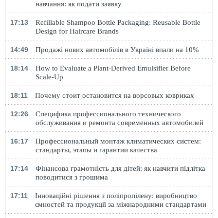
навчання: як подати заявку
17:13
Refillable Shampoo Bottle Packaging: Reusable Bottle
Design for Haircare Brands
14:49
Продажі нових автомобілів в Україні впали на 10%
18:14
How to Evaluate a Plant-Derived Emulsifier Before
Scale-Up
18:11
Почему стоит остановится на ворсовых ковриках
12:26
Специфика профессионального технического
обслуживания и ремонта современных автомобилей
16:17
Профессиональный монтаж климатических систем:
стандарты, этапы и гарантии качества
17:14
Фінансова грамотність для дітей: як навчити підлітка
поводитися з грошима
17:11
Інноваційні рішення з поліпропілену: виробництво
ємностей та продукції за міжнародними стандартами