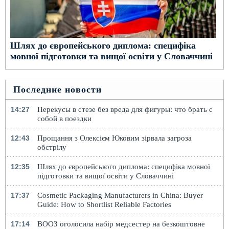
Шлях до європейського диплома: специфіка
мовної підготовки та вищої освіти у Словаччині
Последние новости
14:27
Перекусы в стезе без вреда для фигуры: что брать с
собой в поездки
12:43
Прощання з Олексієм Юковим зірвала загроза
обстрілу
12:35
Шлях до європейського диплома: специфіка мовної
підготовки та вищої освіти у Словаччині
17:37
Cosmetic Packaging Manufacturers in China: Buyer
Guide: How to Shortlist Reliable Factories
17:14
ВООЗ оголосила набір медсестер на безкоштовне