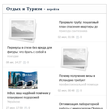
Отдых и Туризм -
перейти
Прорвало трубу: пошаговый
план спасения квартиры до
приезда сантехника
02 июл, 01:06
0
Перекусы в стезе без вреда для
фигуры: что брать с собой в
поездки
08 авг, 14:27
0
Почему получение визы в
Исландию требует
профессиональной помощи
02 июл, 00:48
0
InBus: ваш надійний помічник у
плануванні подорожей
Україною
Оптимизация лабораторной
27 июл, 17:59
0
работы с микроскопом Olympus