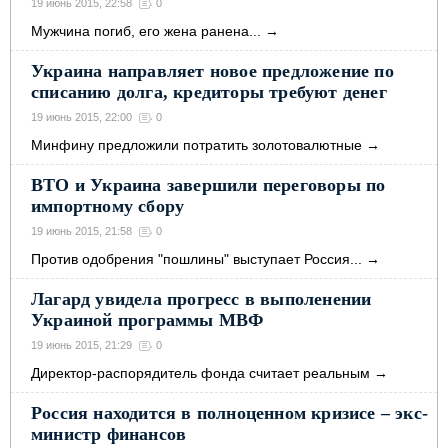
19 июнь 2015, 22:58
0
Мужчина погиб, его жена ранена...
→
Украина направляет новое предложение по
списанию долга, кредиторы требуют денег
19 июнь 2015, 22:00
0
Минфину предложили потратить золотовалютные
→
ВТО и Украина завершили переговоры по
импортному сбору
19 июнь 2015, 21:58
0
Против одобрения "пошлины" выступает Россия...
→
Лагард увидела прогресс в выполенении
Украиной программы МВФ
19 июнь 2015, 21:29
0
Директор-распорядитель фонда считает реальным
→
Россия находится в полноценном кризисе – экс-
министр финансов