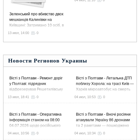
04 июл, 11:10
0
Зеленський про вбивство двох
мешканців Калинівки на
Київщині: Затримано 10 осіб, в
тому числі колишнього
13 июл, 14:00
0
командира 155 бригади
Новости Регионов Украины
Вісті з Полтави - Ремонт доріг
Вісті з Полтави - Летальна ДТП
у Полтаві: підрядник
поблизу Хорола: на трасі Київ —
відфрезерував Решетилівську
Харків мікроавтобус на смерть
й Великотирнівську та завершує
збив пішохода
13 июл, 18:41
0
04 июл, 10:53
0
ремонт Європейської
Вісті з Полтави - Оперативна
Вісті з Полтави - Вночі росіяни
інформація станом на 08:00
атакували Україну 86 дронами
04.07.2026 щодо російського
та 2 ракетами — пошкоджено
вторгнення
підприємство в Полтавському
04 июл, 10:56
0
04 июл, 10:34
0
районі