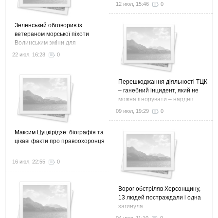
12 июл, 15:46
0
Зеленський обговорив із
ветераном морської піхоти
Волинським зміни для
ефективної ветеранської
22 июл, 16:28
0
політики
Перешкоджання діяльності ТЦК
– ганебний інцидент, який не
можна ігнорувати – нардеп
09 июл, 19:29
0
Максим Цуцкірідзе: біографія та
цікаві факти про правоохоронця
16 июл, 22:55
0
Ворог обстріляв Херсонщину,
13 людей постраждали і одна
загинула