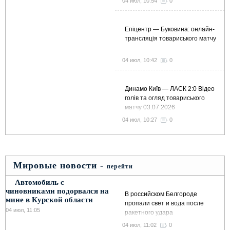
04 июл, 10:54
0
Епіцентр — Буковина: онлайн-
трансляція товариського матчу
04 июл, 10:42
0
Динамо Київ — ЛАСК 2:0 Відео
голів та огляд товариського
матчу 03.07.2026
04 июл, 10:27
0
Мировые новости -
перейти
Автомобиль с
чиновниками подорвался на
В российском Белгороде
мине в Курской области
пропали свет и вода после
04 июл, 11:05
ракетного удара
04 июл, 11:02
0