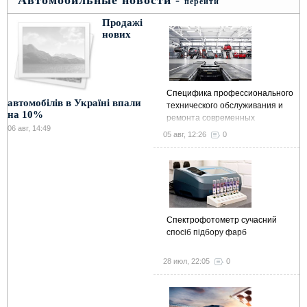
перейти
Продажі
нових
Специфика профессионального
автомобілів в Україні впали
технического обслуживания и
на 10%
ремонта современных
06 авг, 14:49
автомобилей
05 авг, 12:26
0
Спектрофотометр сучасний
спосіб підбору фарб
28 июл, 22:05
0