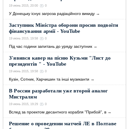
19 июнь 2015, 20:00
0
У Донецьку існує загроза радіаційного викиду
→
Заступник Міністра оборони просив подвоїти
фінансування армії - YouTube
19 июнь 2015, 19:58
0
Під час години запитань до уряду заступник
→
З'явився кавер на пісню Кузьми "Лист до
президентів " - YouTube
19 июнь 2015, 19:58
0
Кузін, Сотник, Харчишин та інші музиканти
→
В России разработали уже второй аналог
Мистралям
19 июнь 2015, 19:29
0
Вслед за проектом десантного корабля "Прибой", в
→
Решение о проведении матчей ЛЕ в Полтаве