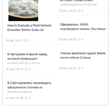
которые стремительно
превращаются в пустыню
02 июл, 01:05
0
Официально. NASA
How to Evaluate a Plant-Derived
подтвердило начало Эль-Ниньо
Emulsifier Before Scale-Up
02 июл, 00:58
0
05 авг, 18:14
0
Ученые выяснили судьбу Земли
В Австралии открыли завод,
после гибели Солнца
который превращает
углекислый газ в бетон
02 июл, 00:56
0
02 июл, 01:41
0
В США научились производить
авиационное топливо из
коровьего навоза
02 июл, 01:35
0