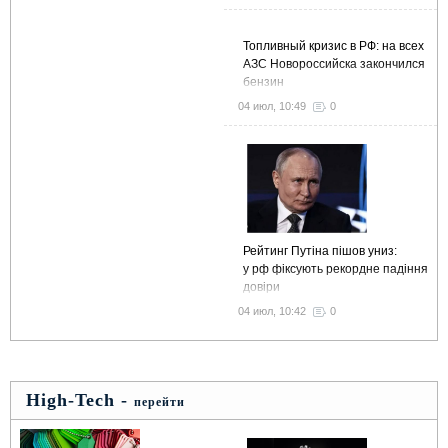
Топливный кризис в РФ: на всех
АЗС Новороссийска закончился
бензин
04 июл, 10:49
0
Рейтинг Путіна пішов униз:
у рф фіксують рекордне падіння
довіри
04 июл, 10:42
0
High-Tech -
перейти