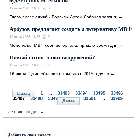
будет принято 29 июня
19 июнь 2015, 19:00
0
Глава пресс-службы Ворсклы Артем Лобанов заявил,
→
Арбузов предлагает создать альтернативу МВФ
19 июнь 2015, 18:58
0
Монополия МВФ себя исчерпала, пришло время для
→
Новый виток гонки вооружений?
19 июнь 2015, 18:29
0
16 июня Путин объявил о том, что в 2015 году на
→
1
...
33493
33494
33495
33496
Назад
33497
33498
33499
33500
33501
...
33989
Далее
все новости дня →
Добавить свою новость