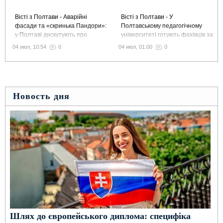
Вісті з Полтави - Аварійні
Вісті з Полтави - У
фасади та «скринька Пандори»:
Полтавському педагогічному
у Полтаві дискутують про
університеті готують фахівців за
виділення 1,5 млн грн
сучасною освітньою моделлю
04 июл, 10:54
0
04 июл, 01:00
0
на ремонт історичних будинків
Liberal Arts and Sciences
Новость дня
Шлях до європейського диплома: специфіка