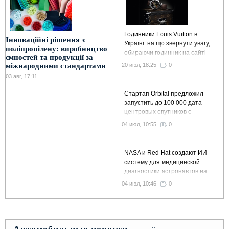
Годинники Louis Vuitton в
Інноваційні рішення з
Україні: на що звернути увагу,
поліпропілену: виробництво
обираючи годинник на сайті
ємностей та продукції за
Kronos-Shop
20 июл, 18:25
0
міжнародними стандартами
03 авг, 17:11
Стартап Orbital предложил
запустить до 100 000 дата-
центровых спутников с
суммарной мощностью 10 ГВт
04 июл, 10:55
0
NASA и Red Hat создают ИИ-
систему для медицинской
диагностики астронавтов на
МКС и в далеком космосе
04 июл, 10:46
0
Автомобильные новости -