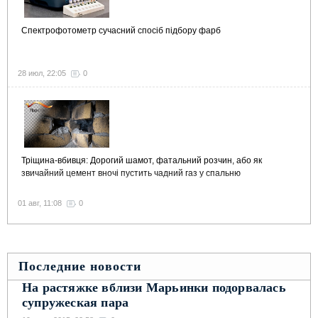
Спектрофотометр сучасний спосіб підбору фарб
28 июл, 22:05
0
Тріщина-вбивця: Дорогий шамот, фатальний розчин, або як
звичайний цемент вночі пустить чадний газ у спальню
01 авг, 11:08
0
Последние новости
На растяжке вблизи Марьинки подорвалась
супружеская пара