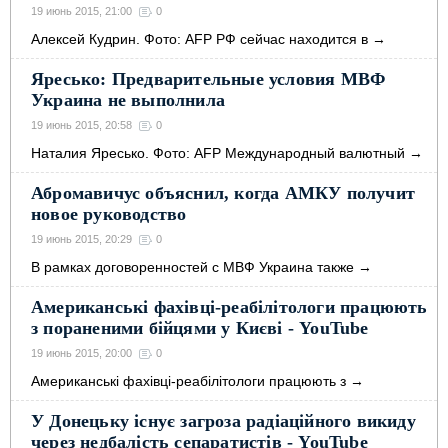
19 июнь 2015, 21:00
0
Алексей Кудрин. Фото: AFP РФ сейчас находится в
→
Яресько: Предварительные условия МВФ
Украина не выполнила
19 июнь 2015, 20:58
0
Наталия Яресько. Фото: AFP Международный валютный
→
Абромавичус объяснил, когда АМКУ получит
новое руководство
19 июнь 2015, 20:29
0
В рамках договоренностей с МВФ Украина также
→
Американські фахівці-реабілітологи працюють
з пораненими бійцями у Києві - YouTube
19 июнь 2015, 20:00
0
Американські фахівці-реабілітологи працюють з
→
У Донецьку існує загроза радіаційного викиду
через недбалість сепаратистів - YouTube