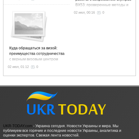
BX53: проверенные методы и
рекомендации
02 июл, 00:16
0
Куда обращаться за визой:
преимущества сотрудничества
с верным визовым центром
02 июл, 01:12
0
UKR-TODAY.com
- Украина сегодня. Новости Украины и мира. Мы
публикуем все горячие и последние новости Украины, аналитика и
оценки экспертов. Свежая лента новостей.