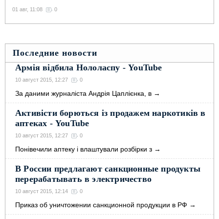
01 авг, 11:08
0
Последние новости
Армія відбила Нололаспу - YouTube
10 август 2015, 12:27
0
За даними журналіста Андрія Цаплієнка, в
→
Активісти борються із продажем наркотиків в
аптеках - YouTube
10 август 2015, 12:27
0
Понівечили аптеку і влаштували розбірки з
→
В России предлагают санкционные продукты
перерабатывать в электричество
10 август 2015, 12:14
0
Приказ об уничтожении санкционной продукции в РФ
→