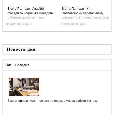
Вісті з Полтави - Аварійні
Вісті з Полтави - У
фасади та «скринька Пандори»:
Полтавському педагогічному
у Полтаві дискутують про
університеті готують фахівців за
виділення 1,5 млн грн
сучасною освітньою моделлю
04 июл, 10:54
0
04 июл, 01:00
0
на ремонт історичних будинків
Liberal Arts and Sciences
Новость дня
Топ
Сегодня
Захист працівників — це вже не опція, а умова роботи бізнесу