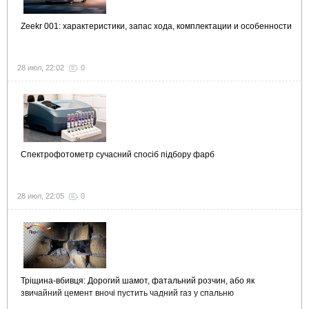
Zeekr 001: характеристики, запас хода, комплектации и особенности
28 июл, 22:02
0
Спектрофотометр сучасний спосіб підбору фарб
28 июл, 22:05
0
Тріщина-вбивця: Дорогий шамот, фатальний розчин, або як
звичайний цемент вночі пустить чадний газ у спальню