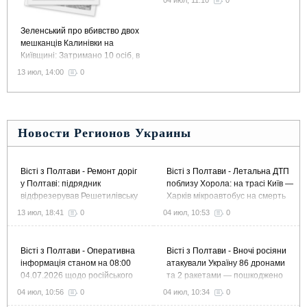
04 июл, 11:10
0
Зеленський про вбивство двох
мешканців Калинівки на
Київщині: Затримано 10 осіб, в
тому числі колишнього
13 июл, 14:00
0
командира 155 бригади
Новости Регионов Украины
Вісті з Полтави - Ремонт доріг
Вісті з Полтави - Летальна ДТП
у Полтаві: підрядник
поблизу Хорола: на трасі Київ —
відфрезерував Решетилівську
Харків мікроавтобус на смерть
й Великотирнівську та завершує
збив пішохода
13 июл, 18:41
0
04 июл, 10:53
0
ремонт Європейської
Вісті з Полтави - Оперативна
Вісті з Полтави - Вночі росіяни
інформація станом на 08:00
атакували Україну 86 дронами
04.07.2026 щодо російського
та 2 ракетами — пошкоджено
вторгнення
підприємство в Полтавському
04 июл, 10:56
0
04 июл, 10:34
0
районі