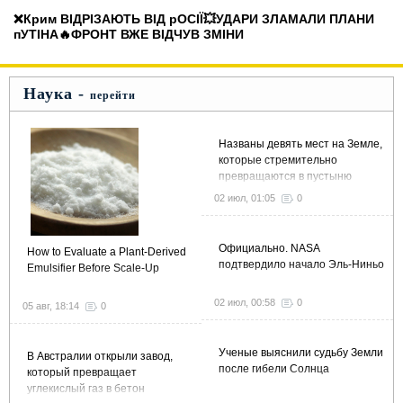
❌Крим ВІДРІЗАЮТЬ ВІД рОСІЇ💥УДАРИ ЗЛАМАЛИ ПЛАНИ
пУТІНА🔥ФРОНТ ВЖЕ ВІДЧУВ ЗМІНИ
Наука -
перейти
Названы девять мест на Земле,
которые стремительно
превращаются в пустыню
02 июл, 01:05
0
Официально. NASA
How to Evaluate a Plant-Derived
подтвердило начало Эль-Ниньо
Emulsifier Before Scale-Up
02 июл, 00:58
0
05 авг, 18:14
0
Ученые выяснили судьбу Земли
В Австралии открыли завод,
после гибели Солнца
который превращает
углекислый газ в бетон