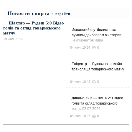
Новости спорта -
перейти
Шахтар — Рудеш 5:0 Відео
голів та огляд товариського
Испанский футболист стал
матчу
лучшим дриблером в истории
19 июл, 21:53
чемпионатов мира
04 июл, 10:54
0
Епіцентр — Буковина: онлайн-
трансляція товариського матчу
04 июл, 10:42
0
Динамо Київ — ЛАСК 2:0 Відео
голів та огляд товариського
матчу 03.07.2026
04 июл, 10:27
0