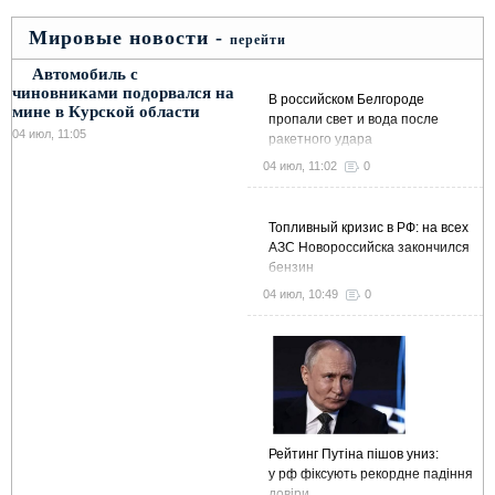
Мировые новости -
перейти
Автомобиль с
чиновниками подорвался на
В российском Белгороде
мине в Курской области
пропали свет и вода после
04 июл, 11:05
ракетного удара
04 июл, 11:02
0
Топливный кризис в РФ: на всех
АЗС Новороссийска закончился
бензин
04 июл, 10:49
0
Рейтинг Путіна пішов униз:
у рф фіксують рекордне падіння
довіри