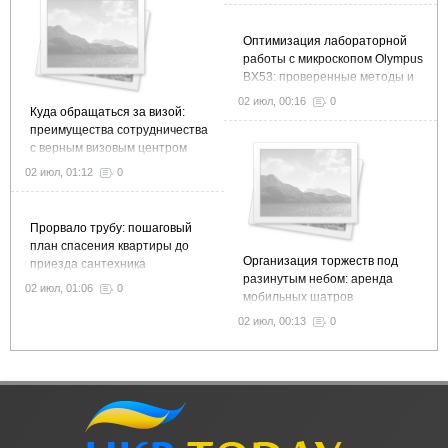
Оптимизация лабораторной
работы с микроскопом Olympus
BX53: проверенные методы и
рекомендации
02 июл, 00:16
0
Куда обращаться за визой:
преимущества сотрудничества
с верным визовым центром
02 июл, 01:12
0
Прорвало трубу: пошаговый
план спасения квартиры до
Организация торжеств под
приезда сантехника
разинутым небом: аренда
02 июл, 01:06
0
мобильных шатров
02 июл, 00:13
0