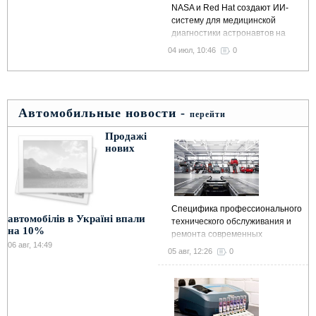
NASA и Red Hat создают ИИ-
систему для медицинской
диагностики астронавтов на
МКС и в далеком космосе
04 июл, 10:46
0
Автомобильные новости -
перейти
Продажі
нових
Специфика профессионального
автомобілів в Україні впали
технического обслуживания и
на 10%
ремонта современных
06 авг, 14:49
автомобилей
05 авг, 12:26
0