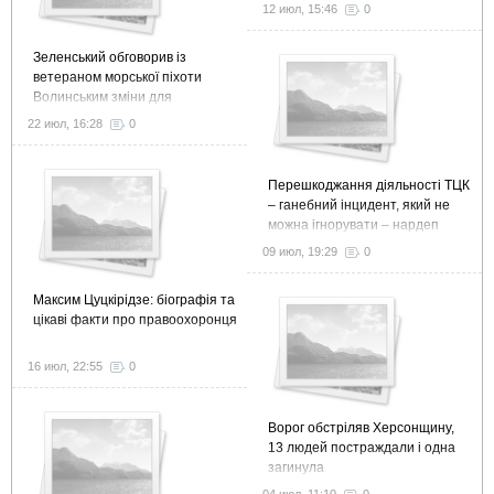
12 июл, 15:46
0
Зеленський обговорив із
ветераном морської піхоти
Волинським зміни для
ефективної ветеранської
22 июл, 16:28
0
політики
Перешкоджання діяльності ТЦК
– ганебний інцидент, який не
можна ігнорувати – нардеп
09 июл, 19:29
0
Максим Цуцкірідзе: біографія та
цікаві факти про правоохоронця
16 июл, 22:55
0
Ворог обстріляв Херсонщину,
13 людей постраждали і одна
загинула