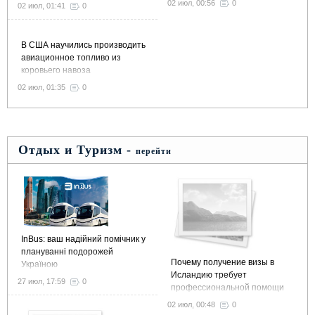
02 июл, 00:56
0
02 июл, 01:41
0
В США научились производить
авиационное топливо из
коровьего навоза
02 июл, 01:35
0
Отдых и Туризм -
перейти
InBus: ваш надійний помічник у
плануванні подорожей
Почему получение визы в
Україною
Исландию требует
27 июл, 17:59
0
профессиональной помощи
02 июл, 00:48
0