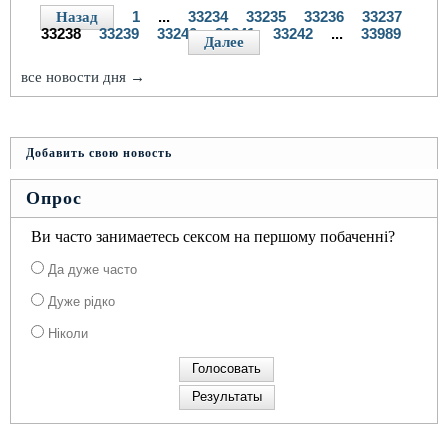
1
...
33234
33235
33236
33237
Назад
33238
33239
33240
33241
33242
...
33989
Далее
все новости дня →
Добавить свою новость
Опрос
Ви часто занимаетесь сексом на першому побаченні?
Да дуже часто
Дуже рідко
Ніколи