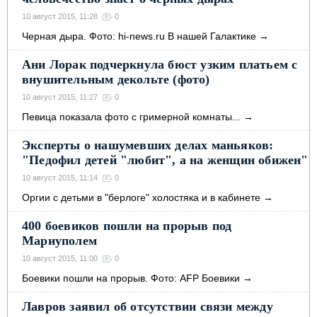
10 август 2015, 11:28
0
Черная дыра. Фото: hi-news.ru В нашей Галактике
→
Ани Лорак подчеркнула бюст узким платьем с
внушительным декольте (фото)
10 август 2015, 11:27
0
Певица показала фото с гримерной комнаты...
→
Эксперты о нашумевших делах маньяков:
"Педофил детей "любит", а на женщин обижен"
10 август 2015, 11:14
0
Оргии с детьми в "берлоге" холостяка и в кабинете
→
400 боевиков пошли на прорыв под
Мариуполем
10 август 2015, 11:00
0
Боевики пошли на прорыв. Фото: AFP Боевики
→
Лавров заявил об отсутствии связи между