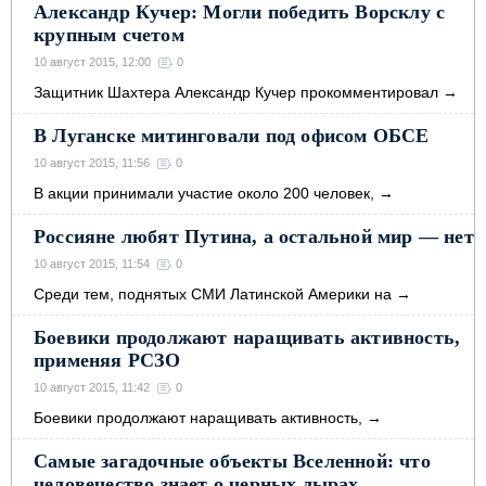
Александр Кучер: Могли победить Ворсклу с
крупным счетом
10 август 2015, 12:00
0
Защитник Шахтера Александр Кучер прокомментировал
→
В Луганске митинговали под офисом ОБСЕ
10 август 2015, 11:56
0
В акции принимали участие около 200 человек,
→
Россияне любят Путина, а остальной мир — нет
10 август 2015, 11:54
0
Среди тем, поднятых СМИ Латинской Америки на
→
Боевики продолжают наращивать активность,
применяя РСЗО
10 август 2015, 11:42
0
Боевики продолжают наращивать активность,
→
Самые загадочные объекты Вселенной: что
человечество знает о черных дырах