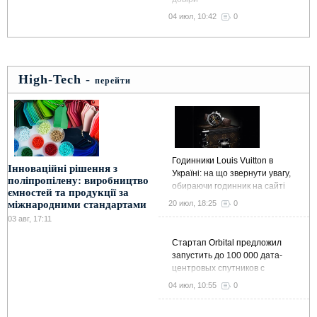
04 июл, 10:42
0
High-Tech -
перейти
Годинники Louis Vuitton в
Інноваційні рішення з
Україні: на що звернути увагу,
поліпропілену: виробництво
обираючи годинник на сайті
ємностей та продукції за
Kronos-Shop
20 июл, 18:25
0
міжнародними стандартами
03 авг, 17:11
Стартап Orbital предложил
запустить до 100 000 дата-
центровых спутников с
суммарной мощностью 10 ГВт
04 июл, 10:55
0