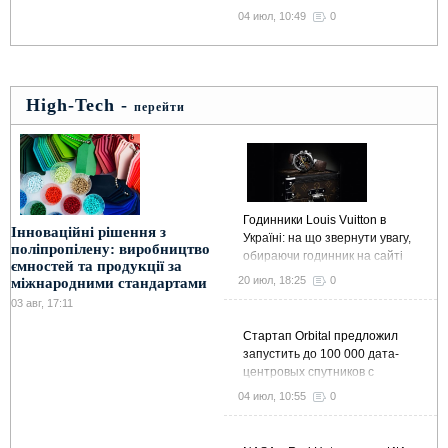
04 июл, 10:49
0
High-Tech -
перейти
Годинники Louis Vuitton в
Інноваційні рішення з
Україні: на що звернути увагу,
поліпропілену: виробництво
обираючи годинник на сайті
ємностей та продукції за
Kronos-Shop
20 июл, 18:25
0
міжнародними стандартами
03 авг, 17:11
Стартап Orbital предложил
запустить до 100 000 дата-
центровых спутников с
суммарной мощностью 10 ГВт
04 июл, 10:55
0