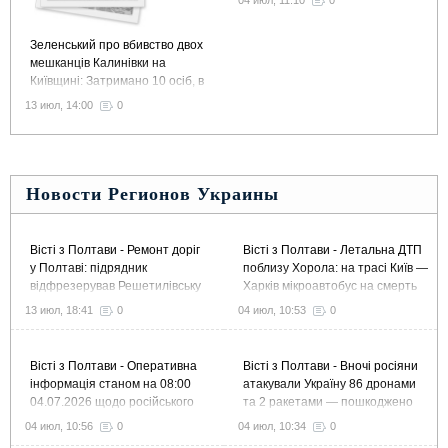
04 июл, 11:10
0
Зеленський про вбивство двох
мешканців Калинівки на
Київщині: Затримано 10 осіб, в
тому числі колишнього
13 июл, 14:00
0
командира 155 бригади
Новости Регионов Украины
Вісті з Полтави - Ремонт доріг
Вісті з Полтави - Летальна ДТП
у Полтаві: підрядник
поблизу Хорола: на трасі Київ —
відфрезерував Решетилівську
Харків мікроавтобус на смерть
й Великотирнівську та завершує
збив пішохода
13 июл, 18:41
0
04 июл, 10:53
0
ремонт Європейської
Вісті з Полтави - Оперативна
Вісті з Полтави - Вночі росіяни
інформація станом на 08:00
атакували Україну 86 дронами
04.07.2026 щодо російського
та 2 ракетами — пошкоджено
вторгнення
підприємство в Полтавському
04 июл, 10:56
0
04 июл, 10:34
0
районі