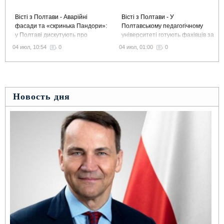
Вісті з Полтави - Аварійні
Вісті з Полтави - У
фасади та «скринька Пандори»:
Полтавському педагогічному
у Полтаві дискутують про
університеті готують фахівців за
виділення 1,5 млн грн
сучасною освітньою моделлю
04 июл, 10:54
0
04 июл, 01:00
0
на ремонт історичних будинків
Liberal Arts and Sciences
Новость дня