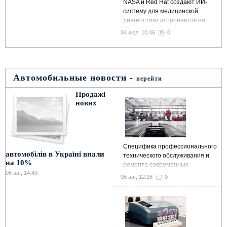
NASA и Red Hat создают ИИ-
систему для медицинской
диагностики астронавтов на
МКС и в далеком космосе
04 июл, 10:46
0
Автомобильные новости -
перейти
Продажі
нових
Специфика профессионального
автомобілів в Україні впали
технического обслуживания и
на 10%
ремонта современных
06 авг, 14:49
автомобилей
05 авг, 12:26
0