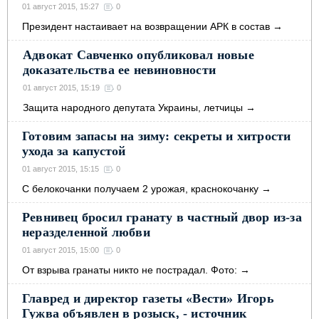
01 август 2015, 15:27
0
Президент настаивает на возвращении АРК в состав
→
Адвокат Савченко опубликовал новые
доказательства ее невиновности
01 август 2015, 15:19
0
Защита народного депутата Украины, летчицы
→
Готовим запасы на зиму: секреты и хитрости
ухода за капустой
01 август 2015, 15:15
0
С белокочанки получаем 2 урожая, краснокочанку
→
Ревнивец бросил гранату в частный двор из-за
неразделенной любви
01 август 2015, 15:00
0
От взрыва гранаты никто не пострадал. Фото:
→
Главред и директор газеты «Вести» Игорь
Гужва объявлен в розыск, - источник