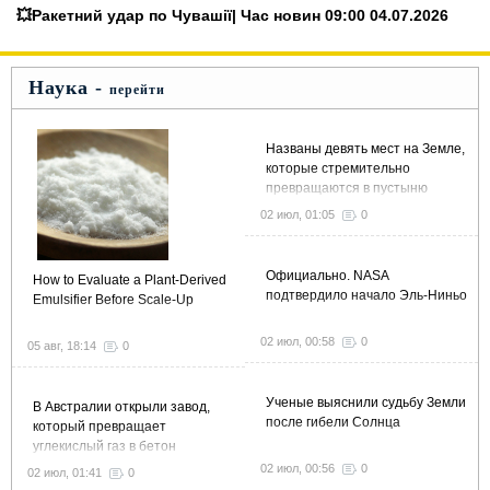
💥Ракетний удар по Чувашії| Час новин 09:00 04.07.2026
Наука -
перейти
Названы девять мест на Земле,
которые стремительно
превращаются в пустыню
02 июл, 01:05
0
Официально. NASA
How to Evaluate a Plant-Derived
подтвердило начало Эль-Ниньо
Emulsifier Before Scale-Up
02 июл, 00:58
0
05 авг, 18:14
0
Ученые выяснили судьбу Земли
В Австралии открыли завод,
после гибели Солнца
который превращает
углекислый газ в бетон
02 июл, 00:56
0
02 июл, 01:41
0