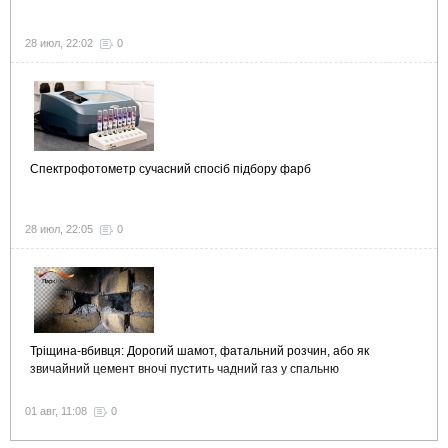
28 июл, 22:02
0
Спектрофотометр сучасний спосіб підбору фарб
28 июл, 22:05
0
Тріщина-вбивця: Дорогий шамот, фатальний розчин, або як
звичайний цемент вночі пустить чадний газ у спальню
01 авг, 11:08
0