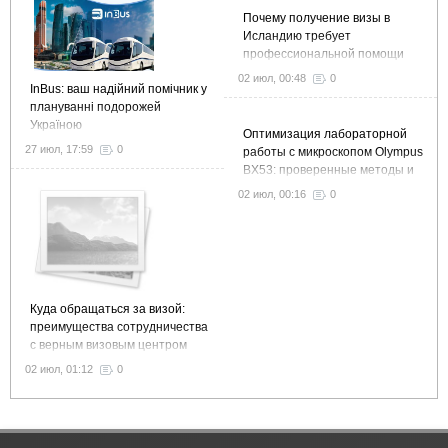
Почему получение визы в
Исландию требует
профессиональной помощи
02 июл, 00:48
0
InBus: ваш надійний помічник у
плануванні подорожей
Україною
Оптимизация лабораторной
27 июл, 17:59
0
работы с микроскопом Olympus
BX53: проверенные методы и
рекомендации
02 июл, 00:16
0
Куда обращаться за визой:
преимущества сотрудничества
с верным визовым центром
02 июл, 01:12
0