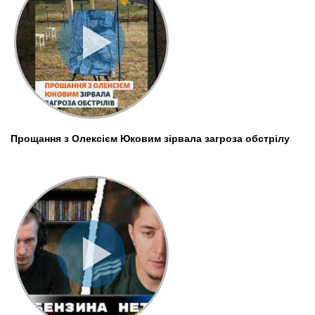
Прощання з Олексієм Юковим зірвала загроза обстрілу