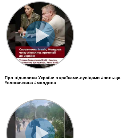
Про відносини України з країнами-сусідами #польща
#словаччина #молдова