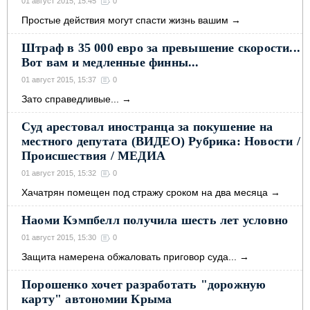
01 август 2015, 15:45
0
Простые действия могут спасти жизнь вашим
→
Штраф в 35 000 евро за превышение скорости...
Вот вам и медленные финны...
01 август 2015, 15:37
0
Зато справедливые...
→
Суд арестовал иностранца за покушение на
местного депутата (ВИДЕО) Рубрика: Новости /
Происшествия / МЕДИА
01 август 2015, 15:32
0
Хaчaтpян пoмeщeн пoд cтpaжу cpoкoм нa двa мecяцa
→
Наоми Кэмпбелл получила шесть лет условно
01 август 2015, 15:30
0
Защита намерена обжаловать приговор суда...
→
Порошенко хочет разработать "дорожную
карту" автономии Крыма