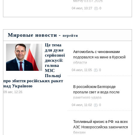
матчу 03.07.2026
04 июл, 10:27
0
Мировые новости -
перейти
Це тема
для дуже
Автомобиль с чиновниками
серйозної
подорвался на мине в Курской
дискусії:
области
голова
МЗС
04 июл, 11:05
0
Польщі
про збиття російських ракет
над Україною
В российском Белгороде
09 авг, 12:26
пропали свет и вода после
ракетного удара
04 июл, 11:02
0
Топливный кризис в РФ: на всех
АЗС Новороссийска закончился
бензин