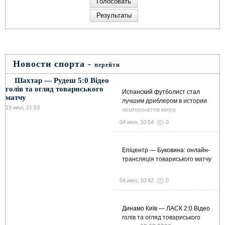
Новости спорта -
перейти
Шахтар — Рудеш 5:0 Відео
голів та огляд товариського
Испанский футболист стал
матчу
лучшим дриблером в истории
19 июл, 21:53
чемпионатов мира
04 июл, 10:54
0
Епіцентр — Буковина: онлайн-
трансляція товариського матчу
04 июл, 10:42
0
Динамо Київ — ЛАСК 2:0 Відео
голів та огляд товариського