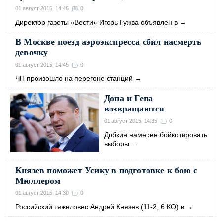
01 август 2015, 14:46
0
Директор газеты «Вести» Игорь Гужва объявлен в
→
В Москве поезд аэроэкспресса сбил насмерть
девочку
01 август 2015, 14:45
0
ЧП произошло на перегоне станций
→
Допа и Гепа
возвращаются
01 август 2015, 14:35
0
Добкин намерен бойкотировать
выборы
→
Князев поможет Усику в подготовке к бою с
Мюллером
01 август 2015, 14:30
0
Российский тяжеловес Андрей Князев (11-2, 6 КО) в
→