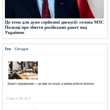
Це тема для дуже серйозної дискусії: голова МЗС
Польщі про збиття російських ракет над
Україною
Топ
Сегодня
Захист працівників — це вже не опція, а умова роботи бізнесу
27 июл, 17:55
0