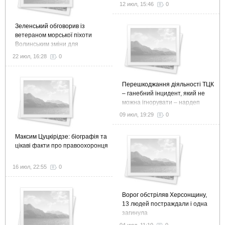
12 июл, 15:46
0
Зеленський обговорив із
ветераном морської піхоти
Волинським зміни для
ефективної ветеранської
22 июл, 16:28
0
політики
Перешкоджання діяльності ТЦК
– ганебний інцидент, який не
можна ігнорувати – нардеп
09 июл, 19:29
0
Максим Цуцкірідзе: біографія та
цікаві факти про правоохоронця
16 июл, 22:55
0
Ворог обстріляв Херсонщину,
13 людей постраждали і одна
загинула