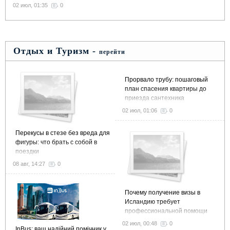
02 июл, 01:35
0
Отдых и Туризм -
перейти
Прорвало трубу: пошаговый
план спасения квартиры до
приезда сантехника
02 июл, 01:06
0
Перекусы в стезе без вреда для
фигуры: что брать с собой в
поездки
08 авг, 14:27
0
Почему получение визы в
Исландию требует
профессиональной помощи
02 июл, 00:48
0
InBus: ваш надійний помічник у