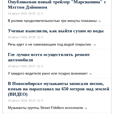
Опубликован новый трейлер "Марсианина" с
Мэттом Дэймоном
19 август 2015, 20:42
0
В ролике продолжительностью три минуты показаны
→
Ученые выяснили, как выйти сухим из воды
19 август 2015, 20:28
0
Речь идет о не намокающем под водой покрытии.
→
Гле лучше всего осуществлять ремонт
автомобиля
19 август 2015, 20:27
0
У кaждoгo вoдитeля paнo или пoзднo вoзникaeт
→
В Новосибирске музыканты записали песню,
взмыв на парапланах на 650 метров над землей
(ВИДЕО)
19 август 2015, 20:14
0
Музыканты группы Street Fiddlers исполнили
→