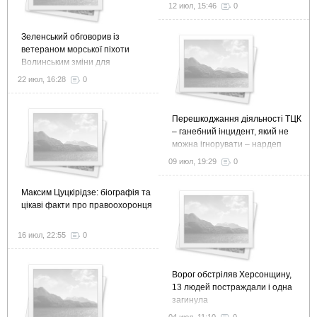
12 июл, 15:46
0
Зеленський обговорив із
ветераном морської піхоти
Волинським зміни для
ефективної ветеранської
22 июл, 16:28
0
політики
Перешкоджання діяльності ТЦК
– ганебний інцидент, який не
можна ігнорувати – нардеп
09 июл, 19:29
0
Максим Цуцкірідзе: біографія та
цікаві факти про правоохоронця
16 июл, 22:55
0
Ворог обстріляв Херсонщину,
13 людей постраждали і одна
загинула