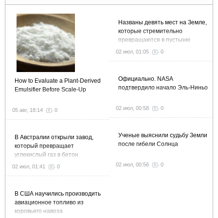
Названы девять мест на Земле,
которые стремительно
превращаются в пустыню
02 июл, 01:05
0
Официально. NASA
How to Evaluate a Plant-Derived
подтвердило начало Эль-Ниньо
Emulsifier Before Scale-Up
02 июл, 00:58
0
05 авг, 18:14
0
Ученые выяснили судьбу Земли
В Австралии открыли завод,
после гибели Солнца
который превращает
углекислый газ в бетон
02 июл, 00:56
0
02 июл, 01:41
0
В США научились производить
авиационное топливо из
коровьего навоза