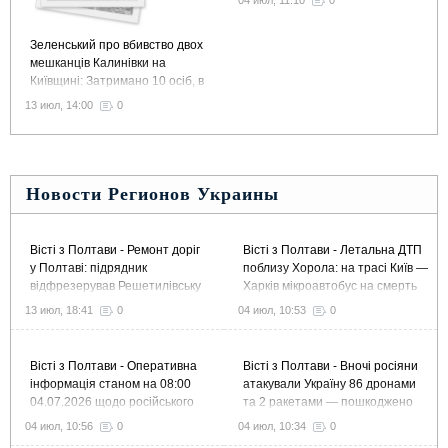
04 июл, 11:10
0
Зеленський про вбивство двох
мешканців Калинівки на
Київщині: Затримано 10 осіб, в
тому числі колишнього
13 июл, 14:00
0
командира 155 бригади
Новости Регионов Украины
Вісті з Полтави - Ремонт доріг
Вісті з Полтави - Летальна ДТП
у Полтаві: підрядник
поблизу Хорола: на трасі Київ —
відфрезерував Решетилівську
Харків мікроавтобус на смерть
й Великотирнівську та завершує
збив пішохода
13 июл, 18:41
0
04 июл, 10:53
0
ремонт Європейської
Вісті з Полтави - Оперативна
Вісті з Полтави - Вночі росіяни
інформація станом на 08:00
атакували Україну 86 дронами
04.07.2026 щодо російського
та 2 ракетами — пошкоджено
вторгнення
підприємство в Полтавському
04 июл, 10:56
0
04 июл, 10:34
0
районі