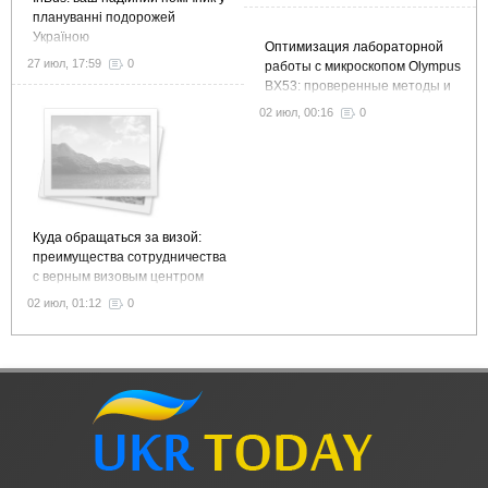
плануванні подорожей
Україною
Оптимизация лабораторной
27 июл, 17:59
0
работы с микроскопом Olympus
BX53: проверенные методы и
рекомендации
02 июл, 00:16
0
Куда обращаться за визой:
преимущества сотрудничества
с верным визовым центром
02 июл, 01:12
0