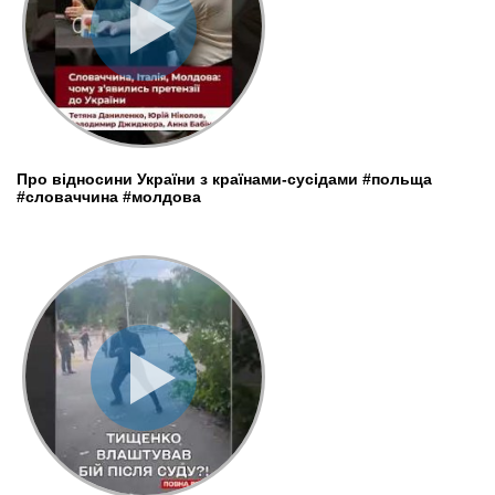
Про відносини України з країнами-сусідами #польща
#словаччина #молдова