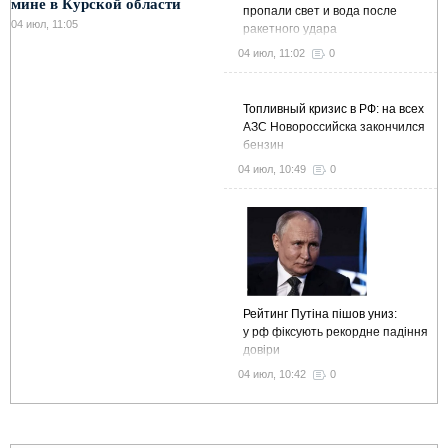
мине в Курской области
пропали свет и вода после
04 июл, 11:05
ракетного удара
04 июл, 11:02
0
Топливный кризис в РФ: на всех
АЗС Новороссийска закончился
бензин
04 июл, 10:49
0
Рейтинг Путіна пішов униз:
у рф фіксують рекордне падіння
довіри
04 июл, 10:42
0