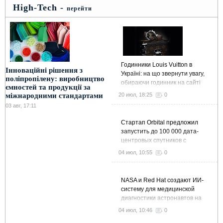
High-Tech -
перейти
Годинники Louis Vuitton в
Інноваційні рішення з
Україні: на що звернути увагу,
поліпропілену: виробництво
обираючи годинник на сайті
ємностей та продукції за
Kronos-Shop
20 июл, 18:25
0
міжнародними стандартами
03 авг, 17:11
Стартап Orbital предложил
запустить до 100 000 дата-
центровых спутников с
суммарной мощностью 10 ГВт
04 июл, 10:55
0
NASA и Red Hat создают ИИ-
систему для медицинской
диагностики астронавтов на
МКС и в далеком космосе
04 июл, 10:46
0