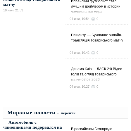
Испанский футболист стал
матчу
лучшим дриблером в истории
19 июл, 21:53
чемпионатов мира
04 июл, 10:54
0
Епіцентр — Буковина: онлайн-
трансляція товариського матчу
04 июл, 10:42
0
Динамо Київ — ЛАСК 2:0 Відео
голів та огляд товариського
матчу 03.07.2026
04 июл, 10:27
0
Мировые новости -
перейти
Автомобиль с
чиновниками подорвался на
В российском Белгороде