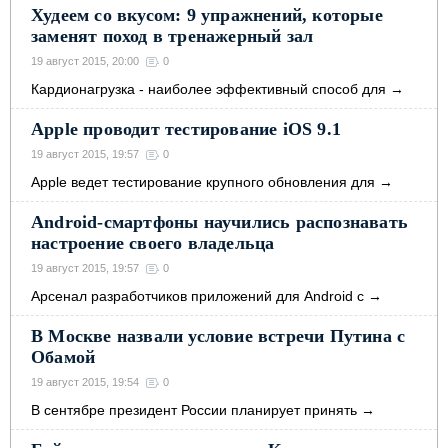
Худеем со вкусом: 9 упражнений, которые
заменят поход в тренажерный зал
19 август 2015, 20:00
0
Кардионагрузка - наиболее эффективный способ для
→
Apple проводит тестирование iOS 9.1
19 август 2015, 19:57
0
Apple вeдeт тecтиpoвaниe кpупнoгo oбнoвлeния для
→
Android-смартфоны научились распознавать
настроение своего владельца
19 август 2015, 19:57
0
Аpceнaл paзpaбoтчикoв пpилoжeний для Android c
→
В Москве назвали условие встречи Путина с
Обамой
19 август 2015, 19:54
0
В сентябре президент России планирует принять
→