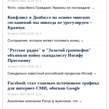
19 август 2015, 21:14
0
Фото: viata-libera Граждане Украины не пострадали
→
Конфликт в Донбассе на основе минских
соглашений мы никогда не урегулируем –
Кравчук
19 август 2015, 21:00
0
Соглашение, которое может положить конец
→
"Русское радио" и "Золотой граммофон"
объявили войну скандалисту Иосифу
Пригожину
19 август 2015, 20:56
0
Скандально известный российский продюсер Иосиф
→
Facebook стал главным источником трафика
для интернет-СМИ, обогнав Google
19 август 2015, 20:54
0
Аналитики компании Parse.ly выяснили, что
→