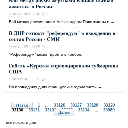
Бой между двумя жертвами Кличко вызвал
ажиотаж в России
19 август 2015, 19:42
0
Бой между россиянином Александром Поветкиным и
→
В ДНР готовят "референдум" о вхождении в
состав России - СМИ
19 август 2015, 19:28
0
"Референдум" может пройти в ноябре.
→
Гибель «Курска» спровоцировали субмарины
США
19 август 2015, 19:27
0
На прошедших днях французские журналисты
→
1
...
33126
33127
33128
33129
Назад
33130
33131
33132
33133
33134
...
33989
Далее
все новости дня →