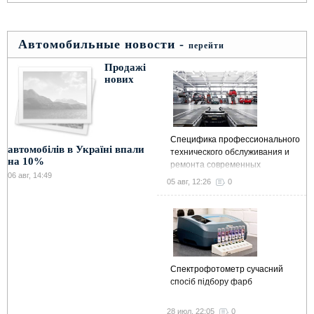
Автомобильные новости -
перейти
Продажі
нових
Специфика профессионального
автомобілів в Україні впали
технического обслуживания и
на 10%
ремонта современных
06 авг, 14:49
автомобилей
05 авг, 12:26
0
Спектрофотометр сучасний
спосіб підбору фарб
28 июл, 22:05
0