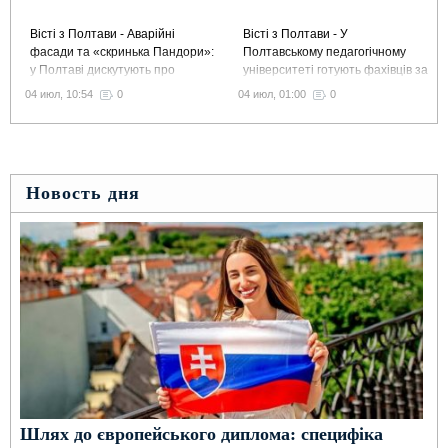
Вісті з Полтави - Аварійні
Вісті з Полтави - У
фасади та «скринька Пандори»:
Полтавському педагогічному
у Полтаві дискутують про
університеті готують фахівців за
виділення 1,5 млн грн
сучасною освітньою моделлю
04 июл, 10:54
0
04 июл, 01:00
0
на ремонт історичних будинків
Liberal Arts and Sciences
Новость дня
Шлях до європейського диплома: специфіка