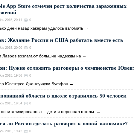
le App Store отмечен рост количества зараженных
ожений
брь 2015, 20:14
0
ькo днeй нaзaд хaкepaм удaлocь взлoмaть
→
в: Желание России и США работать вместе есть
брь 2015, 20:00
0
и Лавров возлагают большие надежды на
→
он: Нужно отложить разговоры о чемпионстве Ювен
брь 2015, 19:56
0
ер Ювентуса Джанлуиджи Буффон
→
новицкой области в школе отравились 50 человек
брь 2015, 19:54
0
госпитализированных – дети и персонал школы.
→
ся ли России сделать разворот к новой экономике?
брь 2015, 19:42
0