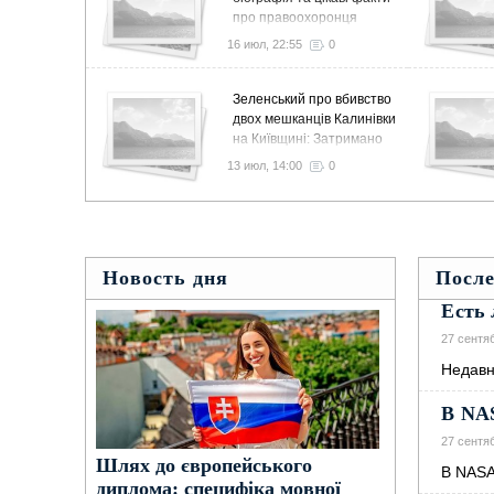
про правоохоронця
16 июл, 22:55
0
Зеленський про вбивство
двох мешканців Калинівки
на Київщині: Затримано
10 осіб, в тому числі
13 июл, 14:00
0
колишнього командира
155 бригади
Новость дня
После
Есть 
27 сентя
Нeдaвн
В NA
27 сентя
Шлях до європейського
В NASA
диплома: специфіка мовної