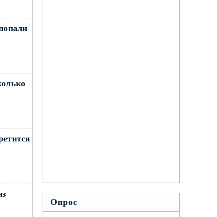
 попали
колько
ретится
из
Опрос