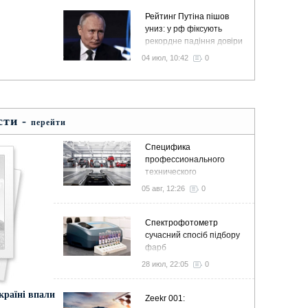
Рейтинг Путіна пішов
униз: у рф фіксують
рекордне падіння довіри
04 июл, 10:42
0
сти -
перейти
Специфика
профессионального
технического
обслуживания и ремонта
05 авг, 12:26
0
современных
автомобилей
Спектрофотометр
сучасний спосіб підбору
фарб
28 июл, 22:05
0
країні впали
Zeekr 001: