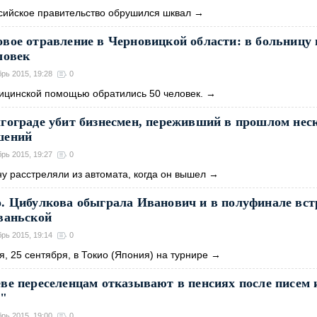
сийское правительство обрушился шквал
→
вое отравление в Черновицкой области: в больницу
ловек
брь 2015, 19:28
0
ицинской помощью обратились 50 человек.
→
гограде убит бизнесмен, переживший в прошлом нес
шений
брь 2015, 19:27
0
у расстреляли из автомата, когда он вышел
→
. Цибулкова обыграла Иванович и в полуфинале вст
ваньской
брь 2015, 19:14
0
я, 25 сентября, в Токио (Япония) на турнире
→
ве переселенцам отказывают в пенсиях после писем 
"
брь 2015, 19:00
0