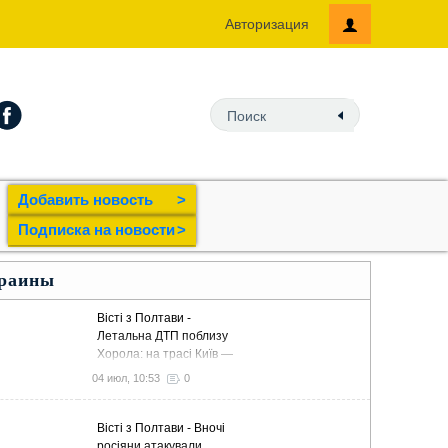
Авторизация
Добавить новость
>
Подпиcка на новости
>
краины
Вісті з Полтави -
Летальна ДТП поблизу
Хорола: на трасі Київ —
Харків мікроавтобус на
04 июл, 10:53
0
смерть збив пішохода
Вісті з Полтави - Вночі
росіяни атакували