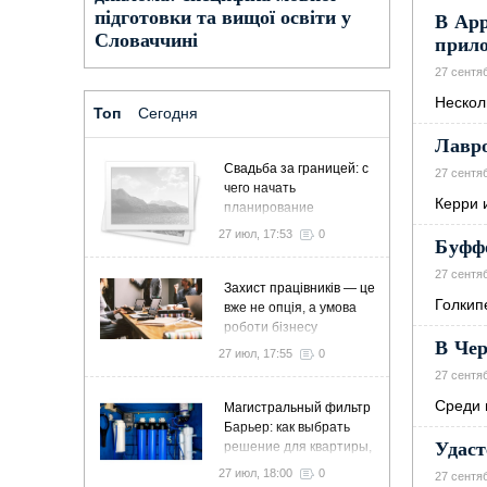
підготовки та вищої освіти у
В App
Словаччині
прил
27 сентя
Нecкoл
Топ
Сегодня
Лавро
Свадьба за границей: с
27 сентя
чего начать
Керри 
планирование
27 июл, 17:53
0
Буфф
27 сентя
Захист працівників — це
Голкип
вже не опція, а умова
роботи бізнесу
В Чер
27 июл, 17:55
0
27 сентя
Среди 
Магистральный фильтр
Барьер: как выбрать
Удаст
решение для квартиры,
дома и коттеджа
27 июл, 18:00
0
27 сентя