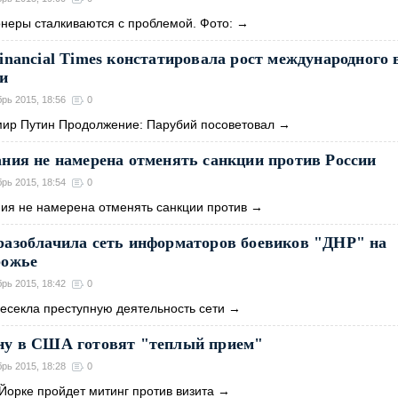
неры сталкиваются с проблемой. Фото:
→
inancial Times констатировала рост международного
ии
брь 2015, 18:56
0
ир Путин Продолжение: Парубий посоветовал
→
ния не намерена отменять санкции против России
брь 2015, 18:54
0
ия не намерена отменять санкции против
→
азоблачила сеть информаторов боевиков "ДНР" на
рожье
брь 2015, 18:42
0
есекла преступную деятельность сети
→
ну в США готовят "теплый прием"
брь 2015, 18:28
0
Йорке пройдет митинг против визита
→