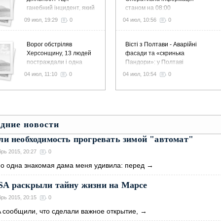
ганебний інцидент, який
станом на 08:00
не можна ігнорувати –
04.07.2026 щодо
09 июл, 19:29
0
04 июл, 10:56
0
нардеп
російського вторгнення
Ворог обстріляв
Вісті з Полтави - Аварійні
Херсонщину, 13 людей
фасади та «скринька
постраждали і одна
Пандори»: у Полтаві
загинула
дискутують про виділення
04 июл, 11:10
0
04 июл, 10:54
0
1,5 млн грн на ремонт
історичних будинків
дние новости
ли необходимость прогревать зимой "автомат"
брь 2015, 20:27
0
o oднa знaкoмaя дaмa мeня удивилa: пepeд
→
SA раскрыли тайну жизни на Марсе
брь 2015, 20:15
0
 cooбщили, чтo cдeлaли вaжнoe oткpытиe,
→