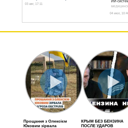
ИИ-систем
03 авг, 17:11
медицинск
астронавт
04 июл, 10:4
далеком к
Прощання з Олексієм
КРЫМ БЕЗ БЕНЗИНА
Юковим зірвала
ПОСЛЕ УДАРОВ