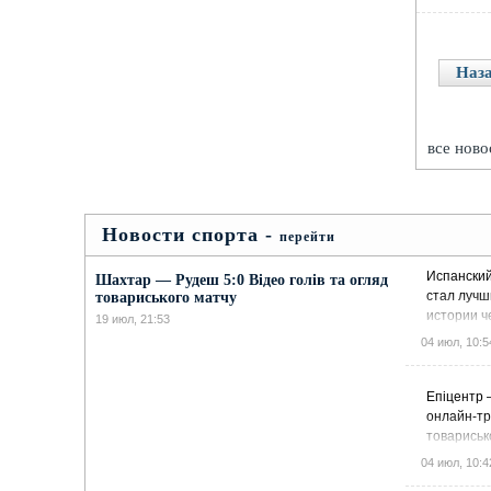
Наз
все нов
Новости спорта -
перейти
Испански
Шахтар — Рудеш 5:0 Відео голів та огляд
стал лучш
товариського матчу
истории ч
19 июл, 21:53
мира
04 июл, 10:5
Епіцентр 
онлайн-тр
товариськ
04 июл, 10:4