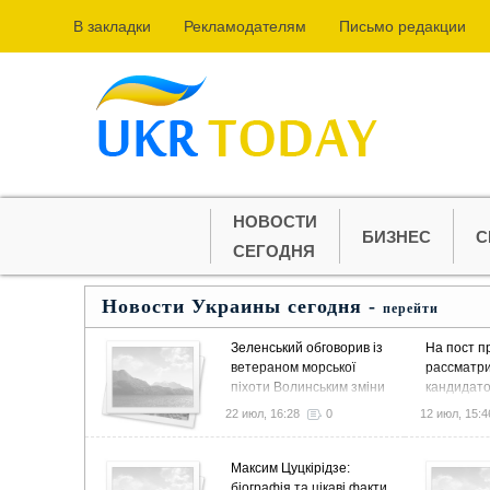
В закладки
Рекламодателям
Письмо редакции
НОВОСТИ
БИЗНЕС
С
СЕГОДНЯ
Новости Украины сегодня -
перейти
Зеленський обговорив із
На пост п
ветераном морської
рассматр
піхоти Волинським зміни
кандидато
для ефективної
22 июл, 16:28
0
12 июл, 15:4
ветеранської політики
Максим Цуцкірідзе:
біографія та цікаві факти