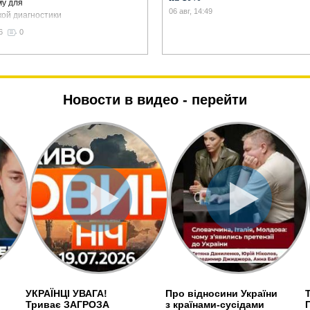
у для
06 авг, 14:49
ой диагностики
ов на МКС и в
6
0
осмосе
Новости в видео -
перейти
УКРАЇНЦІ УВАГА!
Про відносини України
Триває ЗАГРОЗА
з країнами-сусідами