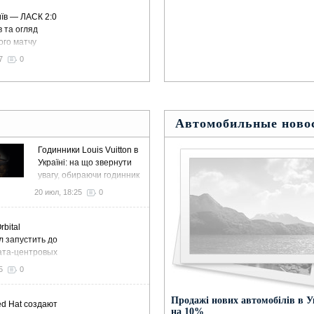
їв — ЛАСК 2:0
в та огляд
ого матчу
6
7
0
Автомобильные ново
Годинники Louis Vuitton в
Україні: на що звернути
увагу, обираючи годинник
на сайті Kronos-Shop
20 июл, 18:25
0
bital
 запустить до
ата-центровых
 с суммарной
5
0
ю 10 ГВт
Продажі нових автомобілів в У
d Hat создают
на 10%