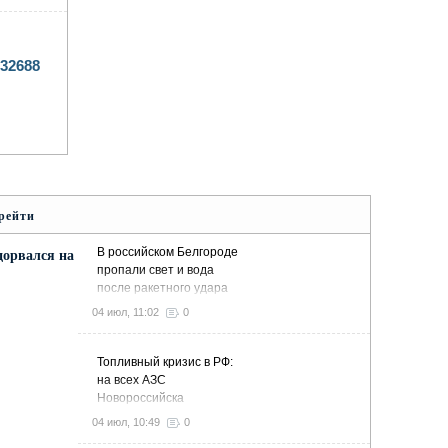
32688
рейти
В российском Белгороде
дорвался на
пропали свет и вода
после ракетного удара
04 июл, 11:02
0
Топливный кризис в РФ:
на всех АЗС
Новороссийска
закончился бензин
04 июл, 10:49
0