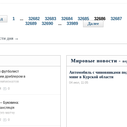
1
...
32682
32683
32684
32685
32686
32687
ад
32689
32690
...
33989
Далее
ости дня →
Мировые новости -
пе
й футболист
Автомобиль с чиновниками по
им дриблером в
мине в Курской области
емпионатов
04 июл, 11:05
4
0
— Буковина:
ансляція
ого матчу
2
0