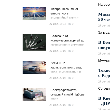
На рос
Інтеграція сонячної
енергетики у
Массо
комерційний сектор:
50 че
стратегія розвитку та
27 июл, 18:12
0
27 сентя
ефективності
За мед
Балисонг: от
исторических корней до
В Вол
современного искусства
поку
флиппинга
27 июл, 19:06
0
27 сентя
Мужчин
Zeekr 001:
характеристики, запас
Токио
хода, комплектации и
с Рад
особенности
28 июл, 22:02
0
27 сентя
Сегодн
Спектрофотометр
сучасний спосіб підбору
В Кие
фарб
"ДНР
28 июл, 22:05
0
27 сентя