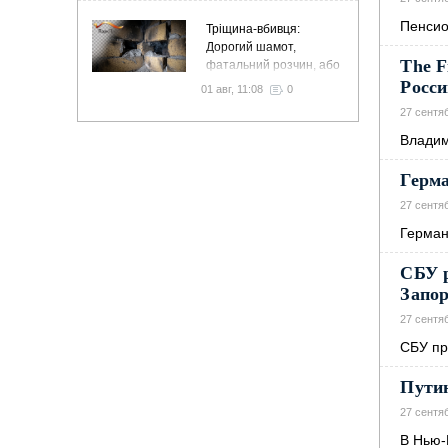
Пенсио
Тріщина-вбивця:
Дорогий шамот,
The F
фатальний розчин, або
як звичайний цемент
Росс
01 авг, 11:08
0
вночі пустить чадний газ
27 сентя
у спальню
Владим
Герма
27 сентя
Герман
СБУ р
Запо
27 сентя
СБУ пр
Пути
27 сентя
В Нью-