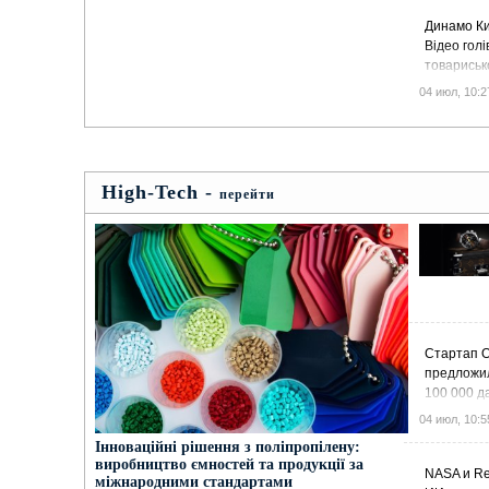
Динамо Ки
Відео голі
товариськ
03.07.202
04 июл, 10:2
High-Tech -
перейти
Стартап Or
предложил
100 000 д
спутников
04 июл, 10:5
мощность
Інноваційні рішення з поліпропілену:
виробництво ємностей та продукції за
NASA и Re
міжнародними стандартами