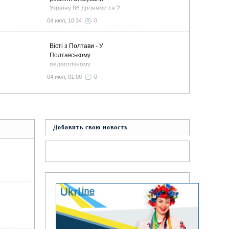
Україну 86 дронами та 2
ракетами — пошкоджено
04 июл, 10:34
0
підприємство в
Полтавському районі
Вісті з Полтави - У
Полтавському
педагогічному
університеті готують
04 июл, 01:00
0
фахівців за сучасною
освітньою моделлю
Liberal Arts and Sciences
Добавить свою новость