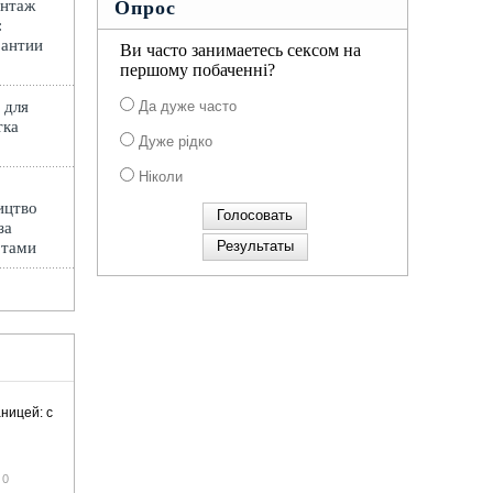
онтаж
Опрос
:
рантии
Ви часто занимаетесь сексом на
першому побаченні?
 для
Да дуже часто
тка
Дуже рідко
Ніколи
ицтво
за
ртами
ницей: с
0