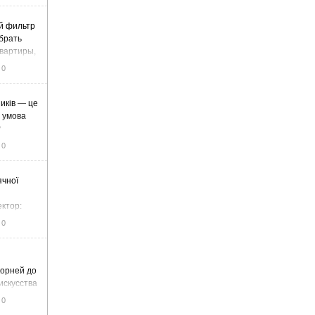
й фильтр
ыбрать
вартиры,
жа
0
иків — це
а умова
у
0
ячної
ектор:
итку та
0
корней до
искусства
0