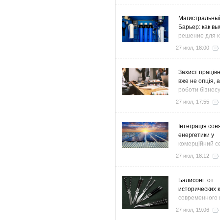
Магистральны
Барьер: как в
решение для к
дома и коттед
27 июл, 18:00
Захист працівн
вже не опція, 
роботи бізнес
27 июл, 17:55
Інтеграція сон
енергетики у
комерційний с
стратегія розв
27 июл, 18:12
ефективності
Балисонг: от
исторических 
современного 
флиппинга
27 июл, 19:06