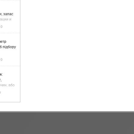
и, запас
тации и
0
метр
б підбору
0
я:
,
чин, або
цемент
0
чадний газ