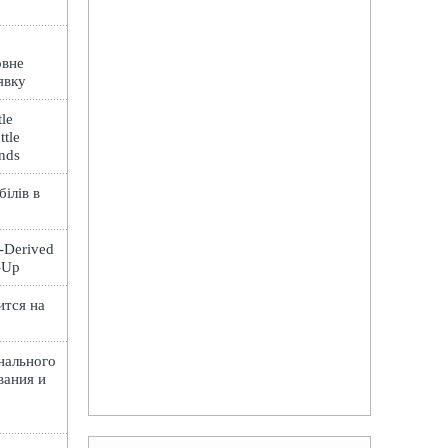
овне
явку
le
ttle
ands
ілів в
t-Derived
e-Up
ится на
нального
вания и