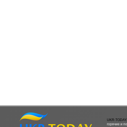
UKR-TODAY
горячие и п