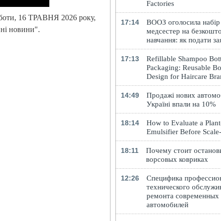
Factories
уботи, 16 ТРАВНЯ 2026 року,
17:14
ВООЗ оголосила набір
ні новини".
медсестер на безкошт
навчання: як подати за
17:13
Refillable Shampoo Bott
Packaging: Reusable Bo
Design for Haircare Br
14:49
Продажі нових автомоб
Україні впали на 10%
18:14
How to Evaluate a Plan
Emulsifier Before Scal
18:11
Почему стоит останов
ворсовых ковриках
12:26
Специфика профессио
технического обслужи
ремонта современных
автомобилей