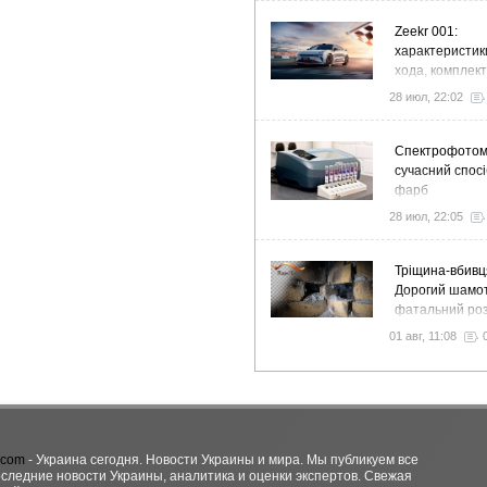
Zeekr 001:
характеристик
хода, комплек
особенности
28 июл, 22:02
Спектрофото
сучасний спосі
фарб
28 июл, 22:05
Тріщина-вбивц
Дорогий шамот
фатальний роз
як звичайний 
01 авг, 11:08
вночі пустить 
у спальню
.com
- Украина сегодня. Новости Украины и мира. Мы публикуем все
оследние новости Украины, аналитика и оценки экспертов. Свежая