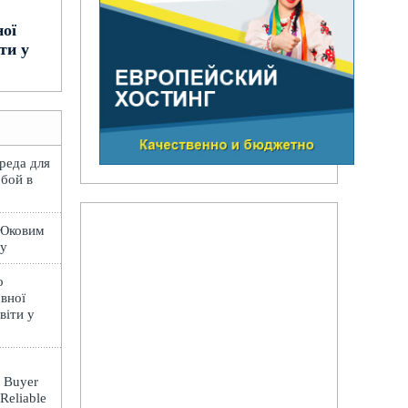
ної
ти у
вреда для
обой в
 Юковим
лу
о
вної
віти у
: Buyer
 Reliable