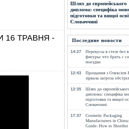
Шлях до європейського
диплома: специфіка мов
підготовки та вищої осві
Словаччині
 16 ТРАВНЯ -
Последние новости
14:27
Перекусы в стезе без 
фигуры: что брать с с
поездки
12:43
Прощання з Олексієм
зірвала загроза обстрі
12:35
Шлях до європейськог
диплома: специфіка мо
підготовки та вищої ос
Словаччині
17:37
Cosmetic Packaging
Manufacturers in China
Guide: How to Shortlist