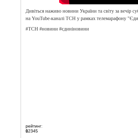
Дивіться наживо новини України та світу за вечір с
на YouTube-каналі ТСН у рамках телемарафону "Єди
#ТСН #новини #єдиніновини
рейтинг:
0
1
2
3
4
5