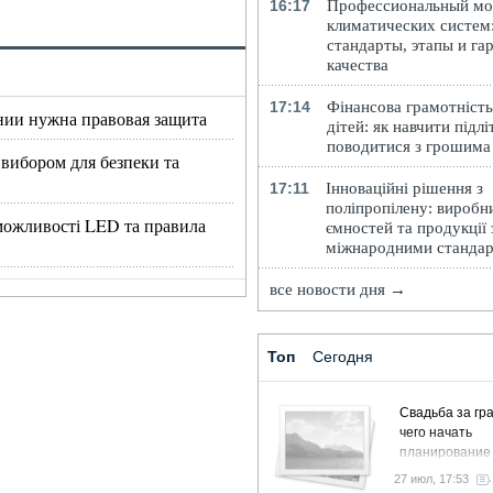
16:17
Профессиональный м
климатических систем
стандарты, этапы и га
качества
17:14
Фінансова грамотність
нии нужна правовая защита
дітей: як навчити підлі
поводитися з грошима
 вибором для безпеки та
17:11
Інноваційні рішення з
поліпропілену: виробн
, можливості LED та правила
ємностей та продукції 
міжнародними станда
все новости дня →
Топ
Сегодня
Свадьба за гра
чего начать
планирование
27 июл, 17:53