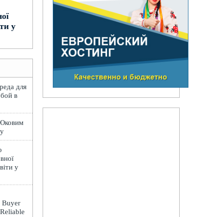
ної
ти у
вреда для
обой в
 Юковим
лу
о
вної
віти у
: Buyer
 Reliable