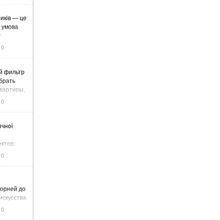
иків — це
а умова
у
0
й фильтр
ыбрать
вартиры,
жа
0
ячної
ектор:
итку та
0
корней до
искусства
0