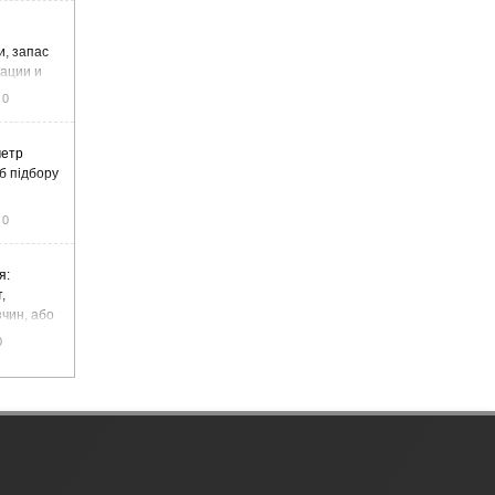
и, запас
тации и
0
метр
б підбору
0
я:
,
чин, або
цемент
0
чадний газ