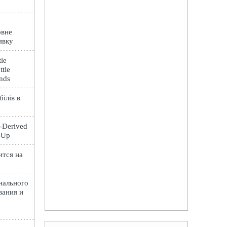
овне
явку
le
ttle
ands
ілів в
t-Derived
e-Up
ится на
нального
вания и