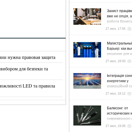
Захист працівн
вже не опція, 
роботи бізнес
27 июл, 17:55
Магистральны
Барьер: как в
решение для к
нии нужна правовая защита
дома и коттед
27 июл, 18:00
 вибором для безпеки та
Інтеграція сон
енергетики у
, можливості LED та правила
комерційний с
стратегія розв
27 июл, 18:12
ефективності
Балисонг: от
исторических 
современного 
флиппинга
27 июл, 19:06