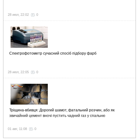
28 июл, 22:02
0
Спектрофотометр сучасний спосіб підбору фарб
28 июл, 22:05
0
Тріщина-вбивця: Дорогий шамот, фатальний розчин, або як
звичайний цемент вночі пустить чадний газ у спальню
01 авг, 11:08
0