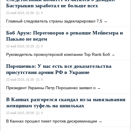
Бастрыкин заработал не больше всех
22 май 2015, 01:58
0
Главный следователь страны задекларировал 7,5
→
Боб Арум: Переговоров о реванше Мейвезера и
Пакьяо не ведем
22 май 2015, 01:29
0
Руководитель промоутерской компании Top Rank Боб
→
Порошенко: У нас есть все доказательства
присутствия армии РФ в Украине
22 май 2015, 01:00
0
Президент Украины Петр Порошенко заявил о
→
В Каннах разгорелся скандал из-за навязывания
женщинам туфель на шпильках
22 май 2015, 00:58
0
В Каннах прошел пикет против дискриминации
→