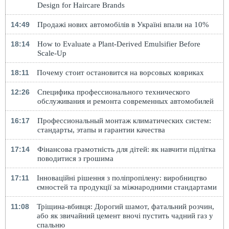
Design for Haircare Brands
14:49
Продажі нових автомобілів в Україні впали на 10%
18:14
How to Evaluate a Plant-Derived Emulsifier Before
Scale-Up
18:11
Почему стоит остановится на ворсовых ковриках
12:26
Специфика профессионального технического
обслуживания и ремонта современных автомобилей
16:17
Профессиональный монтаж климатических систем:
стандарты, этапы и гарантии качества
17:14
Фінансова грамотність для дітей: як навчити підлітка
поводитися з грошима
17:11
Інноваційні рішення з поліпропілену: виробництво
ємностей та продукції за міжнародними стандартами
11:08
Тріщина-вбивця: Дорогий шамот, фатальний розчин,
або як звичайний цемент вночі пустить чадний газ у
спальню