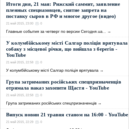
Итоги дня, 21 мая: Рижский саммит, заявление
пленных спецназовцев, снятие запрета на
поставку сыров в РФ и многое другое (видео)
21 май 2015, 23:00
0
Главные события за четверг по версии Сегодня.ua...
→
У колумбійському місті Салгар поліція врятувала
собаку з місцевої річки, що вийшла з берегів -
YouTube
21 май 2015, 22:58
0
У колумбійському місті Салгар поліція врятувала
→
Група затриманих російських спецпризначенців
отримала наказ захопити Щастя - YouTube
21 май 2015, 22:58
0
Група затриманих російських спецпризначенців
→
Випуск новин 21 травня станом на 16:00 - YouTube
21 май 2015, 22:29
0