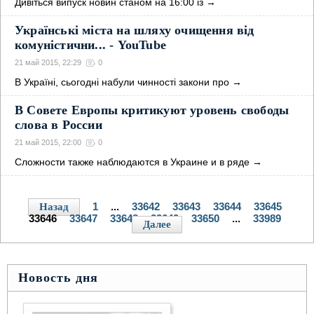
Дивіться випуск новин станом на 16:00 із
→
Українські міста на шляху очищення від
комуністични... - YouTube
21 май 2015, 22:29
0
В Україні, сьогодні набули чинності закони про
→
В Совете Европы критикуют уровень свободы
слова в России
21 май 2015, 22:00
0
Сложности также наблюдаются в Украине и в ряде
→
1
...
33642
33643
33644
33645
Назад
33646
33647
33648
33649
33650
...
33989
Далее
Новость дня