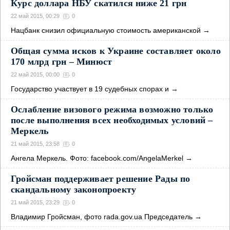
Курс доллара НБУ скатился ниже 21 грн
22 май 2015, 00:29
0
Нацбанк снизил официальную стоимость американской
→
Общая сумма исков к Украине составляет около
170 млрд грн – Минюст
22 май 2015, 00:00
0
Государство участвует в 19 судебных спорах и
→
Ослабление визового режима возможно только
после выполнения всех необходимых условий –
Меркель
21 май 2015, 23:58
0
Ангела Меркель. Фото: facebook.com/AngelaMerkel
→
Гройсман поддерживает решение Рады по
скандальному законопроекту
21 май 2015, 23:29
0
Владимир Гройсман, фото rada.gov.ua Председатель
→