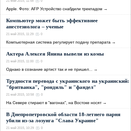
21 май 2015, 11:58
0
Apple. Фото: AFP Устройство снабдили трекпадом
→
Компьютер может быть эффективнее
анестезиолога – ученые
21 май 2015, 11:29
0
Компьютерная система регулирует подачу препарата
→
Актера Алексея Янина вывели из комы
21 май 2015, 11:00
0
Однако в сознание артист так и не пришел...
→
Трудности перевода с украинского на украинский:
"бритванка", "рондиль" и "фандел"
21 май 2015, 10:58
0
На Севере стирают в "вагонах", на Востоке носят
→
В Днепропетровской области 18-летнего парня
убили из-за лозунга "Слава Украине"
21 май 2015, 10:29
0