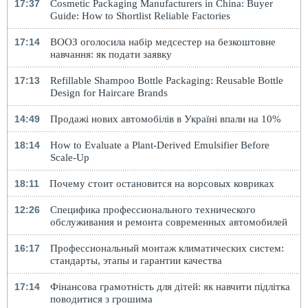
17:37
Cosmetic Packaging Manufacturers in China: Buyer
Guide: How to Shortlist Reliable Factories
17:14
ВООЗ оголосила набір медсестер на безкоштовне
навчання: як подати заявку
17:13
Refillable Shampoo Bottle Packaging: Reusable Bottle
Design for Haircare Brands
14:49
Продажі нових автомобілів в Україні впали на 10%
18:14
How to Evaluate a Plant-Derived Emulsifier Before
Scale-Up
18:11
Почему стоит остановится на ворсовых ковриках
12:26
Специфика профессионального технического
обслуживания и ремонта современных автомобилей
16:17
Профессиональный монтаж климатических систем:
стандарты, этапы и гарантии качества
17:14
Фінансова грамотність для дітей: як навчити підлітка
поводитися з грошима