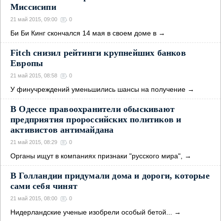
Миссисипи
21 май 2015, 09:00
0
Би Би Кинг скончался 14 мая в своем доме в
→
Fitch снизил рейтинги крупнейших банков
Европы
21 май 2015, 08:58
0
У финучреждений уменьшились шансы на получение
→
В Одессе правоохранители обыскивают
предприятия пророссийских политиков и
активистов антимайдана
21 май 2015, 08:29
0
Органы ищут в компаниях признаки "русского мира",
→
В Голландии придумали дома и дороги, которые
сами себя чинят
21 май 2015, 08:00
0
Нидерландские ученые изобрели особый бетой...
→