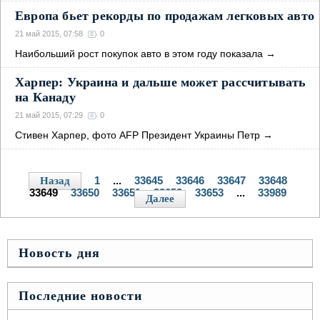
Европа бьет рекорды по продажам легковых авто
21 май 2015, 07:58
0
Наибольший рост покупок авто в этом году показала
→
Харпер: Украина и дальше может рассчитывать
на Канаду
21 май 2015, 07:29
0
Стивен Харпер, фото AFP Президент Украины Петр
→
1
...
33645
33646
33647
33648
Назад
33649
33650
33651
33652
33653
...
33989
Далее
Новость дня
Последние новости