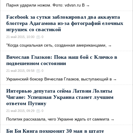
Парня ударили ножом. Фото: vdvsn.ru В
→
Facebook за сутки заблокировал два аккаунта
блоггера Адагамова из-за фотографий елочных
игрушек со свастикой
21 май 2015, 10:00
0
"Когда социальная сеть, созданная американцами,
→
Вячеслав Глазков: Пока наш бой с Кличко в
подвешенном состоянии
21 май 2015, 09:58
0
Украинский боксер Вячеслав Глазков, выступающий в
→
Интервью депутата сейма Латвии Лолиты
Чигане: Успешная Украина станет лучшим
ответом Путину
21 май 2015, 09:29
0
Политик рассказала, чего Украине ждать от саммита
→
Би Би Кинга похоронят 30 мая в штате