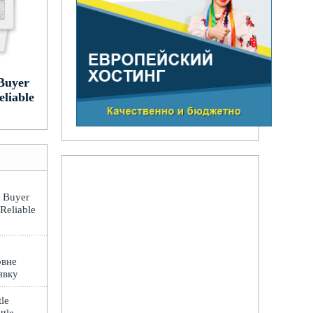
Buyer
eliable
: Buyer
 Reliable
овне
явку
le