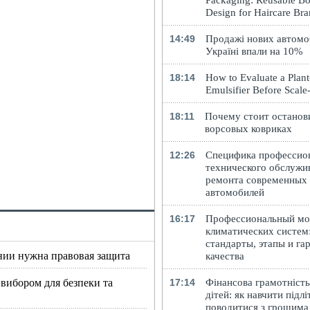
Packaging: Reusable Bo
Design for Haircare Br
14:49
Продажі нових автомоб
Україні впали на 10%
18:14
How to Evaluate a Plan
Emulsifier Before Scal
18:11
Почему стоит останов
ворсовых ковриках
12:26
Специфика профессио
технического обслужи
ремонта современных
автомобилей
16:17
Профессиональный м
климатических систем
стандарты, этапы и га
нии нужна правовая защита
качества
 вибором для безпеки та
17:14
Фінансова грамотність
дітей: як навчити підлі
поводитися з грошима