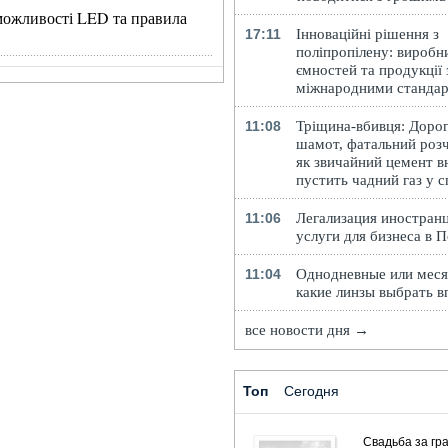
, можливості LED та правила
17:11
Інноваційні рішення з
поліпропілену: виробн
ємностей та продукції 
міжнародними станда
11:08
Тріщина-вбивця: Доро
шамот, фатальний розч
як звичайний цемент в
пустить чадний газ у 
11:06
Легализация иностранц
услуги для бизнеса в 
11:04
Однодневные или меся
какие линзы выбрать в
все новости дня →
Топ
Сегодня
Свадьба за гра