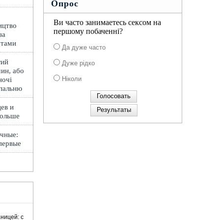
Опрос
Ви часто занимаетесь сексом на
ицтво
першому побаченні?
за
ртами
Да дуже часто
гий
Дуже рідко
ин, або
Ніколи
ночі
спальню
ев и
Польше
чные:
первые
ницей: с