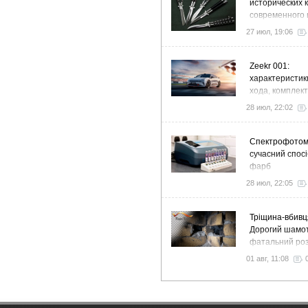
исторических 
современного 
флиппинга
27 июл, 19:06
Zeekr 001:
характеристик
хода, комплек
особенности
28 июл, 22:02
Спектрофото
сучасний спосі
фарб
28 июл, 22:05
Тріщина-вбивц
Дорогий шамот
фатальний роз
як звичайний 
01 авг, 11:08
вночі пустить 
у спальню