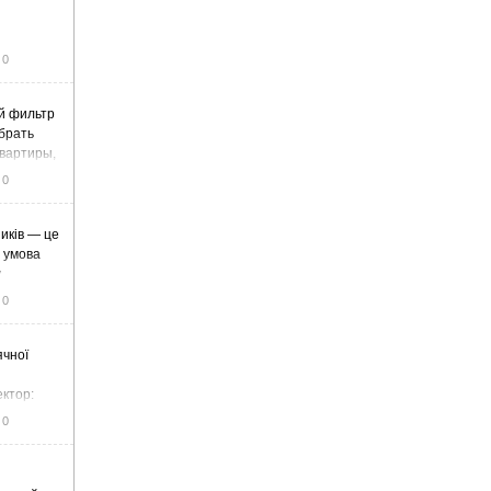
0
й фильтр
ыбрать
вартиры,
жа
0
иків — це
а умова
у
0
ячної
ектор:
итку та
0