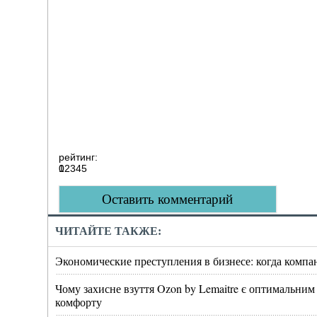
рейтинг:
0
1
2
3
4
5
Оставить комментарий
ЧИТАЙТЕ ТАКЖЕ:
Экономические преступления в бизнесе: когда компа
Чому захисне взуття Ozon by Lemaitre є оптимальним
комфорту