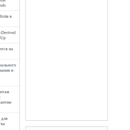
ttle
ands
ілів в
t-Derived
e-Up
ится на
нального
вания и
онтаж
:
рантии
 для
тка