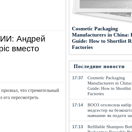
Cosmetic Packaging
Manufacturers in China: 
 ИИ: Андрей
Guide: How to Shortlist R
pic вместо
Factories
Последние новости
17:37
Cosmetic Packaging
Manufacturers in China
Guide: How to Shortlist
 признал, что стремительный
Factories
л его пересмотреть
17:14
ВООЗ оголосила набір
медсестер на безкошт
навчання: як подати за
17:13
Refillable Shampoo Bott