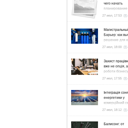
чего начать
планирование
27 июл, 17:53
Магистральны
Барьер: как в
решение для к
дома и коттед
27 июл, 18:00
Захист працівн
вже не опція, 
роботи бізнес
27 июл, 17:55
Інтеграція сон
енергетики у
комерційний с
стратегія розв
27 июл, 18:12
ефективності
Балисонг: от