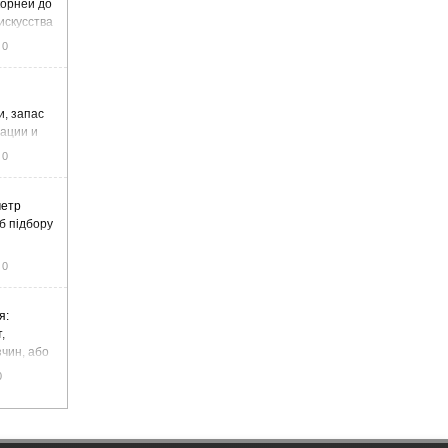
корней до
искусства
0
и, запас
тации и
0
метр
б підбору
0
я:
,
чин, або
цемент
0
чадний газ