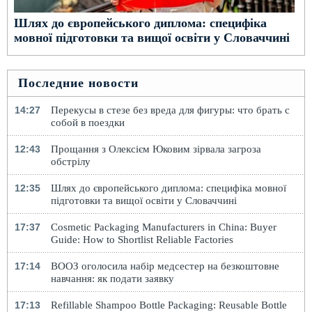
Шлях до європейського диплома: специфіка
мовної підготовки та вищої освіти у Словаччині
Последние новости
14:27
Перекусы в стезе без вреда для фигуры: что брать с
собой в поездки
12:43
Прощання з Олексієм Юковим зірвала загроза
обстрілу
12:35
Шлях до європейського диплома: специфіка мовної
підготовки та вищої освіти у Словаччині
17:37
Cosmetic Packaging Manufacturers in China: Buyer
Guide: How to Shortlist Reliable Factories
17:14
ВООЗ оголосила набір медсестер на безкоштовне
навчання: як подати заявку
17:13
Refillable Shampoo Bottle Packaging: Reusable Bottle