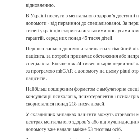
відновленню.
В Україні послуги з ментального здоров’я доступні н
допомоги - від первинної до спеціалізованої. За перш
тисячі українців скористалися такими послугами в
гарантій, серед них понад 45 тисяч дітей.
Першою ланкою допомоги залишається сімейний ліка
пацієнта, за потреби призначає обстеження або напр
спеціаліста. Більше ніж 24 тисячі лікарів первинної
за програмою mhGAP, а допомогу на цьому рівні отр
пацієнтів.
Найбільш поширеним форматом є амбулаторна спеціа
консультації психологів, психотерапевтів і психіатрів
скористалися понад 218 тисяч людей.
У складніших випадках пацієнти можуть отримати к
центрах ментального здоров’я або від мультидисцип
допомогу вже надали майже 53 тисячам осіб.