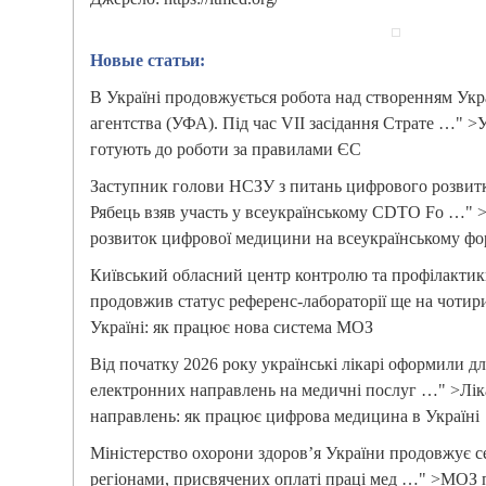
Новые статьи:
В Україні продовжується робота над створенням Ук
агентства (УФА). Під час VII засідання Страте …" 
готують до роботи за правилами ЄС
Заступник голови НСЗУ з питань цифрового розвитк
Рябець взяв участь у всеукраїнському CDTO Fo …" 
розвиток цифрової медицини на всеукраїнському фо
Київський обласний центр контролю та профілакти
продовжив статус референс-лабораторії ще на чотир
Україні: як працює нова система МОЗ
Від початку 2026 року українські лікарі оформили дл
електронних направлень на медичні послуг …" >Лік
направлень: як працює цифрова медицина в Україні
Міністерство охорони здоров’я України продовжує се
регіонами, присвячених оплаті праці мед …" >МОЗ п