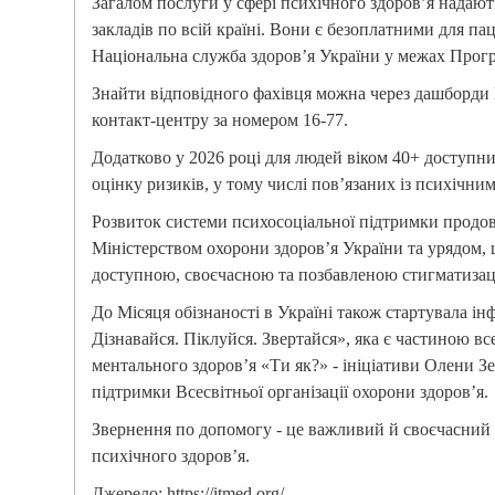
Загалом послуги у сфері психічного здоров’я надаю
закладів по всій країні. Вони є безоплатними для па
Національна служба здоров’я України у межах Прог
Знайти відповідного фахівця можна через дашборди
контакт-центру за номером 16-77.
Додатково у 2026 році для людей віком 40+ доступн
оцінку ризиків, у тому числі пов’язаних із психічни
Розвиток системи психосоціальної підтримки продов
Міністерством охорони здоров’я України та урядом,
доступною, своєчасною та позбавленою стигматизаці
До Місяця обізнаності в Україні також стартувала і
Дізнавайся. Піклуйся. Звертайся», яка є частиною вс
ментального здоров’я «Ти як?» - ініціативи Олени Зел
підтримки Всесвітньої організації охорони здоров’я.
Звернення по допомогу - це важливий й своєчасний
психічного здоров’я.
Джерело: https://itmed.org/