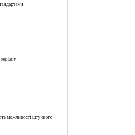
стандартами
 варіант
ують можливості штучного