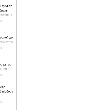
й фильтр
ыбрать
вартиры,
жа
0
корней до
искусства
0
и, запас
тации и
0
метр
б підбору
0