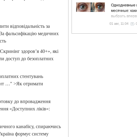
Однодневные 
месячные: как
выбрать впер
01 авг, 11:04
лити відповідальність за
>За фальсифікацію медичних
сть
Скринінг здоров’я 40+», які
ли доступ до безоплатних
зоплатних стентувань
ант …" >Як отримати
готовку до впровадження
ння «Доступних ліків»:
ичного канабісу, спираючись
Україна формує систему