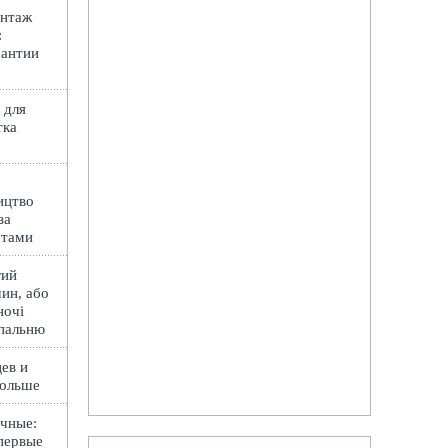
онтаж
:
рантии
 для
тка
ицтво
за
ртами
гий
ин, або
ночі
спальню
ев и
Польше
чные:
первые