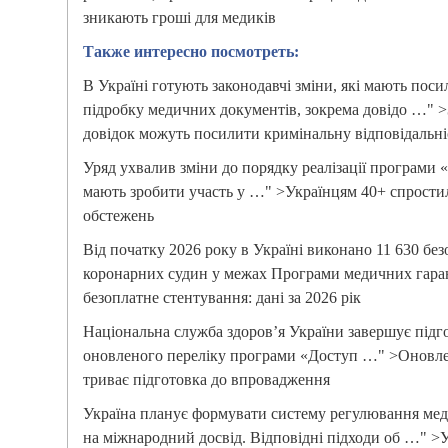
зникають гроші для медиків
Также интересно посмотреть:
В Україні готують законодавчі зміни, які мають поси
підробку медичних документів, зокрема довідо …" 
довідок можуть посилити кримінальну відповідальні
Уряд ухвалив зміни до порядку реалізації програми «
мають зробити участь у …" >Українцям 40+ спрости
обстежень
Від початку 2026 року в Україні виконано 11 630 бе
коронарних судин у межах Програми медичних гар
безоплатне стентування: дані за 2026 рік
Національна служба здоров’я України завершує під
оновленого переліку програми «Доступ …" >Оновле
триває підготовка до впровадження
Україна планує формувати систему регулювання мед
на міжнародний досвід. Відповідні підходи об …" >