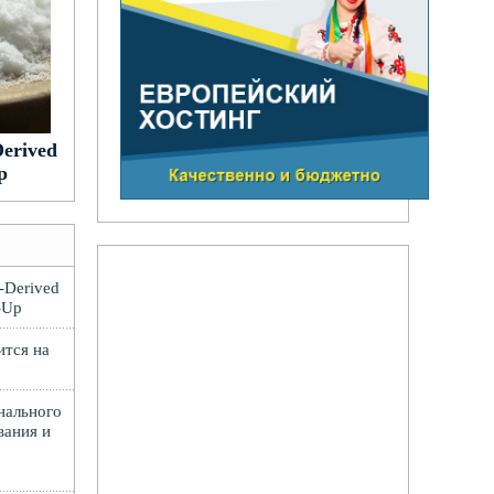
Derived
p
t-Derived
e-Up
ится на
нального
вания и