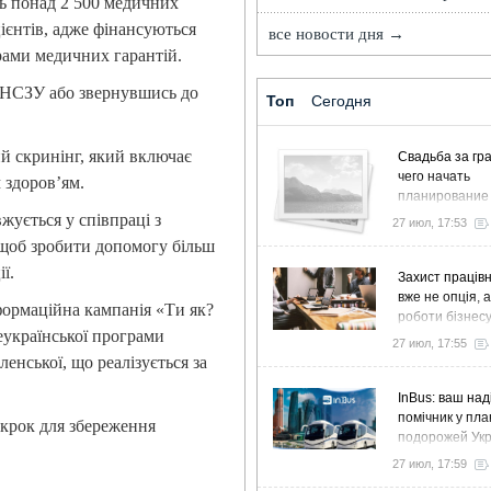
ть понад 2 500 медичних
цієнтів, адже фінансуються
все новости дня →
рами медичних гарантій.
 НСЗУ або звернувшись до
Топ
Сегодня
ий скринінг, який включає
Свадьба за гра
чего начать
м здоров’ям.
планирование
жується у співпраці з
27 июл, 17:53
 щоб зробити допомогу більш
ї.
Захист працівн
вже не опція, 
нформаційна кампанія «Ти як?
роботи бізнес
еукраїнської програми
27 июл, 17:55
енської, що реалізується за
InBus: ваш над
помічник у пла
 крок для збереження
подорожей Ук
27 июл, 17:59