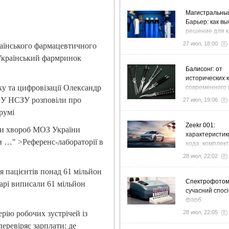
Магистральны
Барьер: как в
решение для к
дома и коттед
27 июл, 18:00
раїнського фармацевтичного
>Український фармринок
Балисонг: от
исторических 
у та цифровізації Олександр
современного 
флиппинга
>У НСЗУ розповіли про
27 июл, 19:06
румі
Zeekr 001:
ки хвороб МОЗ України
характеристик
и …" >Референс-лабораторії в
хода, комплек
особенности
28 июл, 22:02
я пацієнтів понад 61 мільйон
Спектрофото
арі виписали 61 мільйон
сучасний спосі
фарб
рію робочих зустрічей із
28 июл, 22:05
еревіряє зарплати: де