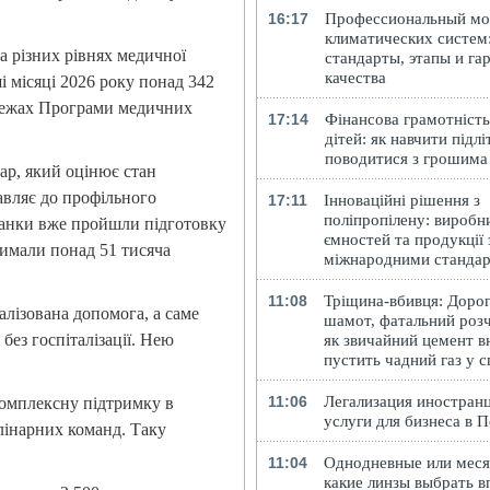
16:17
Профессиональный м
климатических систем
а різних рівнях медичної
стандарты, этапы и га
качества
і місяці 2026 року понад 342
 межах Програми медичних
17:14
Фінансова грамотність
дітей: як навчити підлі
поводитися з грошима
р, який оцінює стан
авляє до профільного
17:11
Інноваційні рішення з
поліпропілену: виробн
 ланки вже пройшли підготовку
ємностей та продукції 
имали понад 51 тисяча
міжнародними станда
11:08
Тріщина-вбивця: Доро
лізована допомога, а саме
шамот, фатальний розч
 без госпіталізації. Нею
як звичайний цемент в
пустить чадний газ у 
11:06
Легализация иностранц
омплексну підтримку в
услуги для бизнеса в 
лінарних команд. Таку
11:04
Однодневные или меся
какие линзы выбрать в