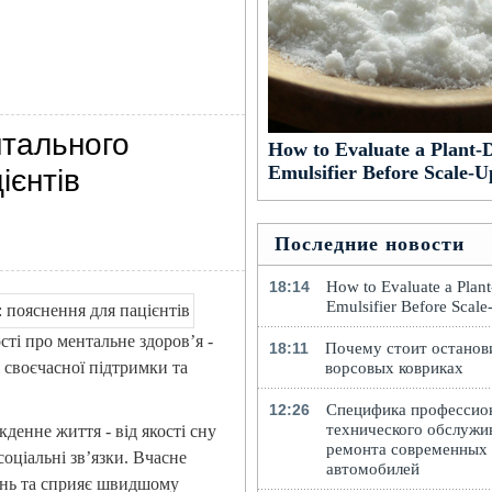
нтального
How to Evaluate a Plant-
Emulsifier Before Scale-U
ієнтів
Последние новости
18:14
How to Evaluate a Plan
Emulsifier Before Scal
ості про ментальне здоров’я -
18:11
Почему стоит останов
 своєчасної підтримки та
ворсовых ковриках
12:26
Специфика профессио
технического обслужи
денне життя - від якості сну
ремонта современных
соціальні зв’язки. Вчасне
автомобилей
ень та сприяє швидшому