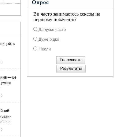
Опрос
Ви часто занимаетесь сексом на
першому побаченні?
Да дуже часто
Дуже рідко
ницей: с
Ніколи
0
иків — це
а умова
у
0
ійний
нуванні
раїною
0