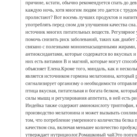
причине, кстати, обычно рекомендуется спать до де
каждую ночь, хотя многим людям это дается с трудо
пролистают? Вот восемь лучших продуктов и напит
употреблять перед сном для улучшения качества с
источник многих питательных веществ. Регулярное
помочь снизить риск заболеваний, таких как диабет 
связано с полезными мононенасыщенными жирами, 
антиоксидантами, которые содержатся во вкусных и
них есть витамин B и магний, которые могут спосо
объясняет Елена.Кроме того, миндаль, как и несколь
является источником гормона мелатонина, который 
сигнализирует организму о необходимости отправля
птица вкусная, питательная и богата белком, котор
силы мышц и регулирования аппетита, в ней есть ри
Индейка также содержит аминокислоту триптофан, 
производство мелатонина и может вызывать сонлив
том, что потребление умеренного количества белка 
качеством сна, включая меньшее количество пробуж
утверждает нутрициолог.Ромашковый чайЭто попул