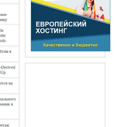
овне
явку
le
ttle
ands
ілів в
t-Derived
e-Up
ится на
нального
вания и
онтаж