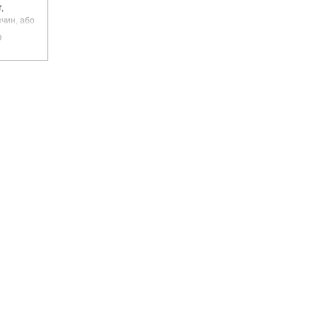
,
чин, або
цемент
0
чадний газ