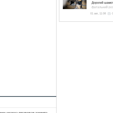
Дорогий шамот
фатальний роз
як звичайний 
01 авг, 11:08
вночі пустить 
у спальню
нии нужна правовая защита