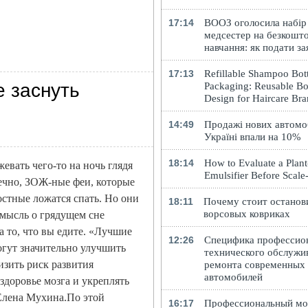
17:14
ВООЗ оголосила набір
медсестер на безкошт
навчання: як подати за
17:13
Refillable Shampoo Bott
е заснуть
Packaging: Reusable Bo
Design for Haircare Br
14:49
Продажі нових автомоб
Україні впали на 10%
18:14
How to Evaluate a Plan
евать чего-то на ночь глядя
Emulsifier Before Scal
онечно, ЗОЖ-ные феи, которые
остные ложатся спать. Но они
18:11
Почему стоит останов
ворсовых ковриках
 мысль о грядущем сне
а то, что вы едите. «Лучшие
12:26
Специфика профессио
огут значительно улучшить
технического обслужи
изить риск развития
ремонта современных
автомобилей
здоровье мозга и укреплять
Елена Мухина.По этой
16:17
Профессиональный м