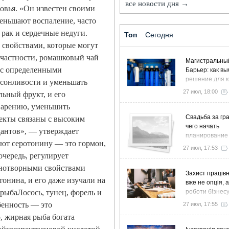
все новости дня →
овья. «Он известен своими
еньшают воспаление, часто
рак и сердечные недуги.
Топ
Сегодня
 свойствами, которые могут
 частности, ромашковый чай
Магистральны
 с определенными
Барьер: как в
решение для к
 сонливости и уменьшать
дома и коттед
27 июл, 18:00
ьный фрукт, и его
варению, уменьшить
Свадьба за гра
фекты связаны с высоким
чего начать
антов», — утверждает
планирование
ют серотонину — это гормон,
27 июл, 17:53
очередь, регулирует
нотворными свойствами
Захист працівн
онина, и его даже изучали на
вже не опція, 
рыбаЛосось, тунец, форель и
роботи бізнес
бенность — это
27 июл, 17:55
, жирная рыба богата