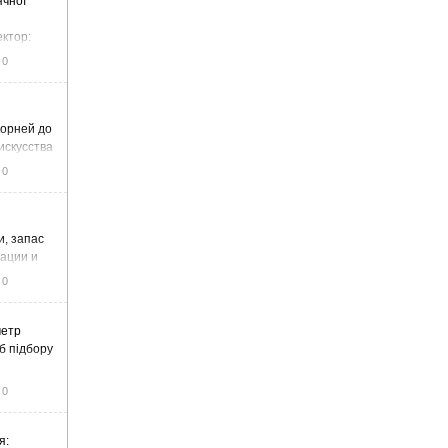
ячної
ектор:
итку та
0
корней до
искусства
0
и, запас
тации и
0
метр
б підбору
0
я: