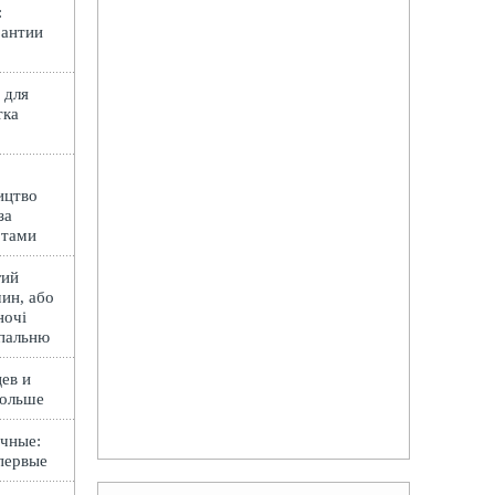
:
рантии
 для
тка
ицтво
за
ртами
гий
ин, або
ночі
спальню
ев и
Польше
чные:
первые