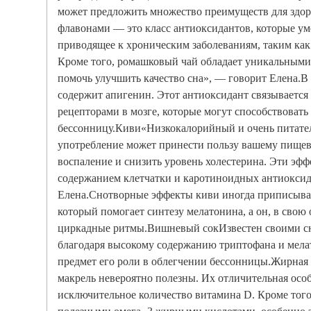
может предложить множество преимуществ для здор
флавонами — это класс антиоксидантов, которые ум
приводящее к хроническим заболеваниям, таким как 
Кроме того, ромашковый чай обладает уникальными
помочь улучшить качество сна», — говорит Елена.В
содержит апигенин. Этот антиоксидант связывается
рецепторами в мозге, которые могут способствовать
бессонницу.Киви«Низкокалорийный и очень питател
употребление может принести пользу вашему пище
воспаление и снизить уровень холестерина. Эти эф
содержанием клетчатки и каротиноидных антиоксид
Елена.Снотворные эффекты киви иногда приписыва
который помогает синтезу мелатонина, а он, в свою 
циркадные ритмы.Вишневый сокИзвестен своими с
благодаря высокому содержанию триптофана и мелат
предмет его роли в облегчении бессонницы.Жирная 
макрель невероятно полезны. Их отличительная осо
исключительное количество витамина D. Кроме того