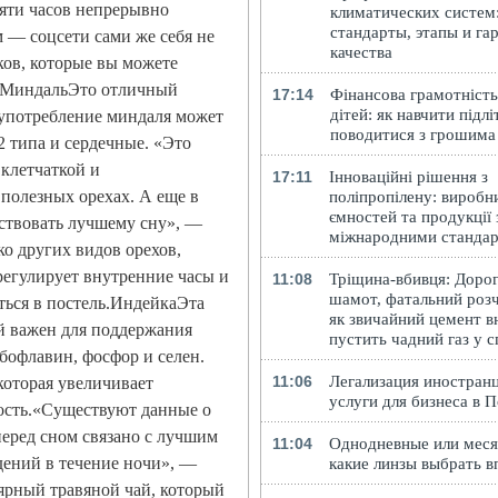
вяти часов непрерывно
климатических систем
стандарты, этапы и га
м — соцсети сами же себя не
качества
ков, которые вы можете
на.МиндальЭто отличный
17:14
Фінансова грамотність
дітей: як навчити підлі
 употребление миндаля может
поводитися з грошима
2 типа и сердечные. «Это
клетчаткой и
17:11
Інноваційні рішення з
 полезных орехах. А еще в
поліпропілену: виробн
ємностей та продукції 
бствовать лучшему сну», —
міжнародними станда
ко других видов орехов,
регулирует внутренние часы и
11:08
Тріщина-вбивця: Доро
шамот, фатальний розч
ться в постель.ИндейкаЭта
як звичайний цемент в
ый важен для поддержания
пустить чадний газ у 
бофлавин, фосфор и селен.
11:06
Легализация иностранц
которая увеличивает
услуги для бизнеса в 
ость.«Существуют данные о
перед сном связано с лучшим
11:04
Однодневные или меся
дений в течение ночи», —
какие линзы выбрать в
ярный травяной чай, который