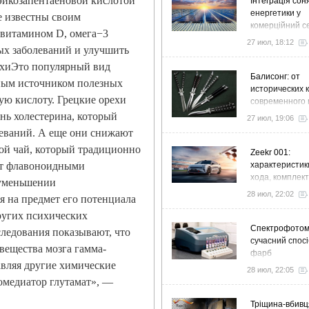
эйкозапентаеновой кислотой
Інтеграція сон
енергетики у
е известны своим
комерційний с
 витамином D, омега−3
стратегія розв
27 июл, 18:12
ых заболеваний и улучшить
ефективності
рехиЭто популярный вид
Балисонг: от
ным источником полезных
исторических 
ую кислоту. Грецкие орехи
современного 
флиппинга
нь холестерина, который
27 июл, 19:06
леваний. А еще они снижают
ой чай, который традиционно
Zeekr 001:
гат флавоноидными
характеристик
хода, комплек
 уменьшении
особенности
28 июл, 22:02
я на предмет его потенциала
ругих психических
Спектрофото
следования показывают, что
сучасний спосі
вещества мозга гамма-
фарб
авляя другие химические
28 июл, 22:05
ромедиатор глутамат», —
Тріщина-вбивц