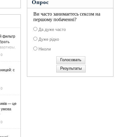
Опрос
Ви часто занимаетесь сексом на
першому побаченні?
Да дуже часто
й фильтр
Дуже рідко
ыбрать
вартиры,
Ніколи
жа
0
ницей: с
0
иків — це
а умова
у
0