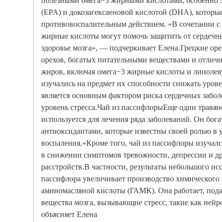
полезными омега−3 жирными кислотами, особенно 
(EPA) и докозагексаеновой кислотой (DHA), которы
противовоспалительным действием. «В сочетании с
жирные кислоты могут помочь защитить от сердечн
здоровье мозга», — подчеркивает Елена.Грецкие о
орехов, богатых питательными веществами и отлич
жиров, включая омега−3 жирные кислоты и линолев
изучались на предмет их способности снижать урове
является основным фактором риска сердечных забо
уровень стресса.Чай из пассифлорыЕще один травян
используется для лечения ряда заболеваний. Он бо
антиоксидантами, которые известны своей ролью в
воспаления.«Кроме того, чай из пассифлоры изучалс
в снижении симптомов тревожности, депрессии и д
расстройств.В частности, результаты небольшого ис
пассифлора увеличивает производство химического 
аминомасляной кислоты (ГАМК). Она работает, под
вещества мозга, вызывающие стресс, такие как ней
объясняет Елена