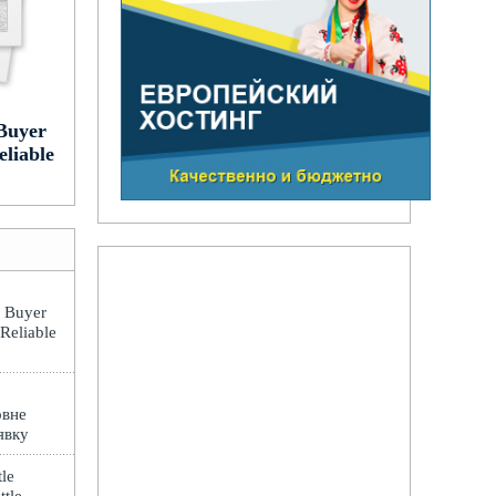
Buyer
eliable
: Buyer
 Reliable
овне
явку
le