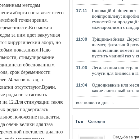
овременным методам
17:11
Інноваційні рішення з
нения аборта составляет всего
поліпропілену: виробн
ачебной точки зрения,
ємностей та продукції 
 беременности.Его можно
міжнародними станда
ледом за ним идет вакуумная
11:08
Тріщина-вбивця: Доро
ся хирургический аборт, но
шамот, фатальний розч
особым показаниям.Надо
як звичайний цемент в
пустить чадний газ у 
льности, стимулирование
медицински обоснованным
11:06
Легализация иностранц
ода, срок беременности
услуги для бизнеса в 
ее 24 часов назад, а
11:04
Однодневные или меся
хватки отсутствуют.Врачи,
какие линзы выбрать в
ые роды не затягивать
м на 12.Для стимуляции также
все новости дня →
ых родах подвергалась
ильное положение плаценты,
Топ
Сегодня
да очень велики для таза
еременной поставлен диагноз
Свадьба за гра