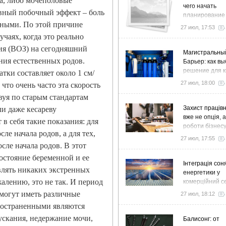
а, либо мочеполовые
чего начать
вный побочный эффект – боль
планирование
льными. По этой причине
27 июл, 17:53
учаях, когда это реально
ия (ВОЗ) на сегодняшний
Магистральны
ния естественных родов.
Барьер: как в
решение для к
атки составляет около 1 см/
дома и коттед
27 июл, 18:00
что очень часто эта скорость
вуя по старым стандартам
Захист працівн
и даже кесареву
вже не опція, 
 себя такие показания: для
роботи бізнес
ле начала родов, а для тех,
27 июл, 17:55
сле начала родов. В этот
остояние беременной и ее
Інтеграція сон
влять никаких экстренных
енергетики у
алению, это не так. И период
комерційний с
стратегія розв
 могут иметь различные
27 июл, 18:12
ефективності
ространенными являются
ускания, недержание мочи,
Балисонг: от