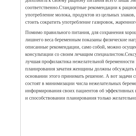
дополнить к своему рациону питания всего лишь 34
соответственно.Стандартные рекомендации к рацио
употребление молока, продуктов из цельных злаков,
стоить сократить употребление газировок, жаренног
Помимо правильного питания, для сохранения хоро
лишнего веса беременным показаны физические нагр
описанные рекомендации, само собой, можно осущес
консультации со своим лечащим специалистом.Сексу
лучшая профилактика нежелательной беременности 
планирования зачатия женщины должны обсуждать в
основании этого принимать решение. А вот задачи 
состоят в минимизации числа нежелательных береме
информирования своих пациентов об эффективных 
и способствовании планирования только желательн