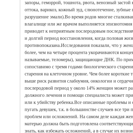
запоры, геморрой, тошнота, рвота, венозный застой
оттока, варикоз, кожный зуд, слюнотечение, зубные
разрушение эмали).Во время родов многие сталкива
влагалище или же врачом выполняется эпизиотомия (
приводит к неприятным послеродовым последствиям
и долгий период восстановления, когда половая жиз
противопоказана.Исследования показали, что у же
более, чем на четыре процента укорачиваются конце
называемые, теломеры), защищающие ДНК. По прим
сопоставимо с тремя годами биологического старен
старения на клеточном уровне. Чем более короткие т
выше риск развития слабоумия, онкологии и сердеч
послеродовой период у около 14% женщин может раз
должного лечения и помощи специалиста может при
или к убийству ребенка.Все описанные проблемы и
пугать девушек, т.к. в большинстве случаев все три
проблем или осложнений. На самом деле каждая же
матерью должна быть подготовлена соответствующим
знать, как избежать осложнений, а в случае их возни