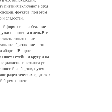
0 и 450 килокалорий,
ну питания включают в себя
 овощей, фруктов, при этом
о и сладостей.
шей формы и во избежание
узки по полчаса в день.Все
твлять только после
альное образование – это
и абортов!Вопрос
 своем семейном кругу и на
специалиста-гинеколога уже
нностей и абортов, путем
контрацептических средствах
ой беременности.