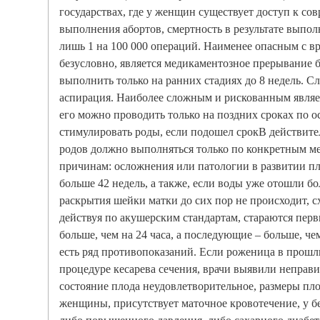
государствах, где у женщин существует доступ к с
выполнения абортов, смертность в результате выпол
лишь 1 на 100 000 операций. Наименее опасным с вр
безусловно, является медикаментозное прерывание
выполнить только на ранних стадиях до 8 недель. С
аспирация. Наиболее сложным и рискованным являет
его можно проводить только на поздних сроках по 
стимулировать роды, если подошел срокВ действите
родов должно выполняться только по конкретным 
причинам: осложнения или патологии в развитии пл
больше 42 недель, а также, если воды уже отошли бол
раскрытия шейки матки до сих пор не происходит, с
действуя по акушерским стандартам, стараются перв
больше, чем на 24 часа, а последующие – больше, че
есть ряд противопоказаний. Если роженица в прошл
процедуре кесарева сечения, врачи выявили неправ
состояние плода неудовлетворительное, размеры пло
женщины, присутствует маточное кровотечение, у б