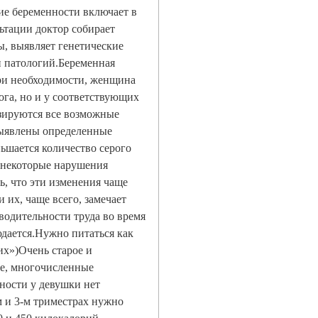
ие беременности включает в
ьтации доктор собирает
, выявляет генетические
 патологий.Беременная
При необходимости, женщина
лога, но и у соответствующих
зируются все возможные
ыявлены определенные
ьшается количество серого
я некоторые нарушения
, что эти изменения чаще
 их, чаще всего, замечает
водительности труда во время
дается.Нужно питаться как
их»)Очень старое и
ее, многочисленные
нности у девушки нет
м и 3-м триместрах нужно