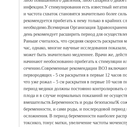
либо повышенного давления, либо сахарного диабет
инфекции.У стимулирования есть известный негати
и частота схваток становятся значительно более си
рекомендуется прибегать к нему только в крайних сл
необходимо.Всемирная Организация Здравоохранен
день рекомендует расширить период для осуществле
Раньше считалось, что средняя скорость раскрытия м
час, однако, многие научные исследования показали, 
может быть значительно медленнее. Врачи же, дейст
начинают необоснованно прибегать к стимуляции ил
сечению.Современные рекомендации ВОЗ включают в
первородящих - 5 см раскрытия в первые 12 часов пос
что уже рожал – 5 см раскрытия в первые 10 часов по
период медики должны постоянно контролировать с
плода и в случае нормальных показаний не осущест
вмешательств.Беременность и роды безопасны!К сож
беременности, и сами роды, и послеродовой период
осложнения. В период беременности наиболее расп
токсикоз, тонус матки, увеличение частоты мочеисп