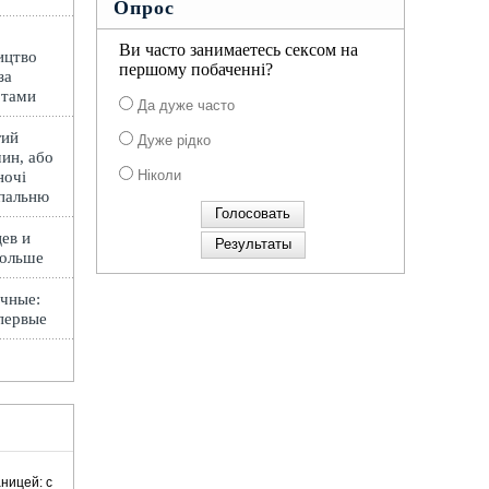
Опрос
Ви часто занимаетесь сексом на
ицтво
першому побаченні?
за
ртами
Да дуже часто
гий
Дуже рідко
ин, або
Ніколи
ночі
спальню
ев и
Польше
чные:
первые
ницей: с