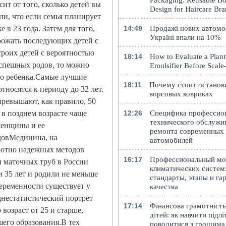
Packaging: Reusable Bo
ит от того, сколько детей вы
Design for Haircare Br
ли, что если семья планирует
 в 23 года. Затем для того,
14:49
Продажі нових автомоб
Україні впали на 10%
рожать последующих детей с
троих детей с вероятностью
18:14
How to Evaluate a Plan
успешных родов, то можно
Emulsifier Before Scal
ого ребенка.Самые лучшие
18:11
Почему стоит останов
тносятся к периоду до 32 лет.
ворсовых ковриках
 превышают, как правило, 50
 в позднем возрасте чаще
12:26
Специфика профессио
технического обслужи
женщины и ее
ремонта современных
одовМедицина, на
автомобилей
лютно надежных методов
16:17
Профессиональный м
и маточных труб в России
климатических систем
 35 лет и родили не меньше
стандарты, этапы и га
беременности существует у
качества
днестатистический портрет
17:14
Фінансова грамотність
возраст от 25 и старше,
дітей: як навчити підлі
шего образования.В тех
поводитися з грошима