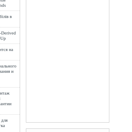
ttle
ands
ілів в
t-Derived
e-Up
ится на
нального
вания и
онтаж
:
рантии
 для
тка