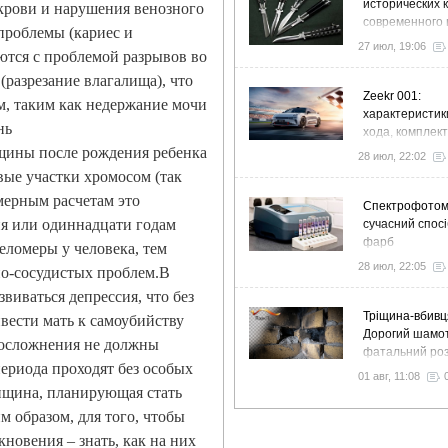
исторических 
 крови и нарушения венозного
современного 
 проблемы (кариес и
флиппинга
27 июл, 19:06
ются с проблемой разрывов во
разрезание влагалища), что
Zeekr 001:
, таким как недержание мочи
характеристик
нь
хода, комплек
особенности
нщины после рождения ребенка
28 июл, 22:02
вые участки хромосом (так
ерным расчетам это
Спектрофото
ия или одиннадцати годам
сучасний спосі
фарб
еломеры у человека, тем
28 июл, 22:05
но-сосудистых проблем.В
виваться депрессия, что без
Тріщина-вбивц
вести мать к самоубийству
Дорогий шамот
 осложнения не должны
фатальний роз
 периода проходят без особых
як звичайний 
01 авг, 11:08
вночі пустить 
нщина, планирующая стать
у спальню
 образом, для того, чтобы
кновения – знать, как на них