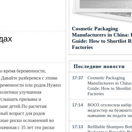
Cosmetic Packaging
Manufacturers in China: 
дах
Guide: How to Shortlist R
Factories
Последние новости
о время беременности,
 Давайте разберемся с этими
17:37
Cosmetic Packaging
Manufacturers in China
еременности или родов.Нужно
Guide: How to Shortlist
 политики улучшения
Factories
 услышать призывы и
17:14
ВООЗ оголосила набір
льше детей.По расчетам
медсестер на безкошт
ный возраст для родов
навчання: як подати за
можные риски осложнений во
17:13
Refillable Shampoo Bott
начиная с 35 лет эти риски