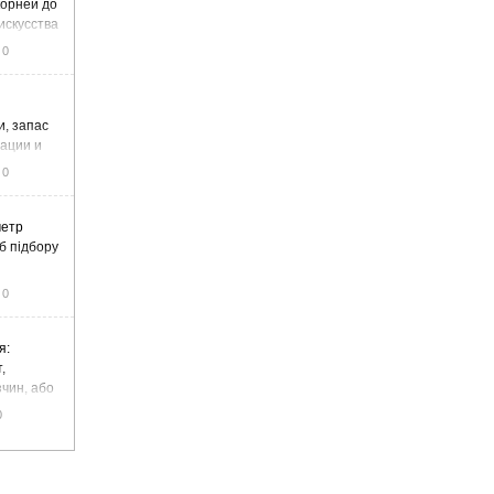
корней до
искусства
0
и, запас
тации и
0
метр
б підбору
0
я:
,
чин, або
цемент
0
чадний газ