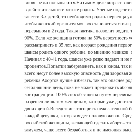
вновь резко повышаются.На самом деле возраст завис
в действительности хотите родить. Ученые подсчита
завести 3-х детей, то необходимо родить первенца уже
чтобы женский организм мог восстановиться стоит 
перерывом в 2 года. Такая тактика позволит родить 
90%. Если же женщина готова на 50% вероятность 
рассматривать и 35 лет, как возраст рождения перв
шансы родить одного ребенка, по мнению медиков, о
Начиная с 40-41 года, шансы уже резко падают и не
процентов.Попытки забеременеть, как в юном, так и
всего несут более высокую опасность для здоровья 
ребенка.Абортов лучше избегать, так это опаснее р
сегодняшний день, пока не может предложить абсо
контрацепции. 100% способ защиты путем перевязк
разрешен лишь тем женщинам, которые уже достигли
двоих детей.Вследствие этого риск нежелательной 
каждой девушки, которая ведет половую жизнь. Сре
российской женщины, желающей сделать аборт – это 
замужем, чаще всего безработная и не имеющая выс