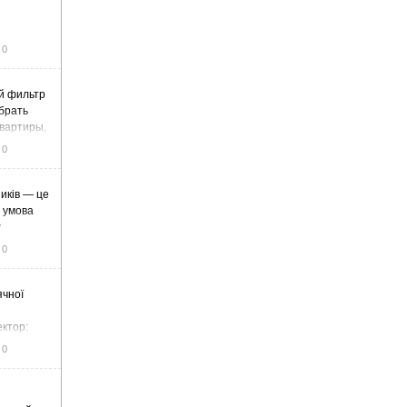
0
й фильтр
ыбрать
вартиры,
жа
0
иків — це
а умова
у
0
ячної
ектор:
итку та
0