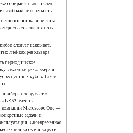
оже собирают пыль и следы
ет изображению чёткость.
ветового потока и чистота
номерного освещения поля
рибор следует накрывать
тых ячейках револьвера.
ть периодическое
рку механики револьвера и
луоресцентных кубов. Такой
годы.
е прибора или думает о
us BX53 вместе с
в компании Microscope One —
конкретные задачи и
эксплуатации. Своевременная
жества вопросов в процессе