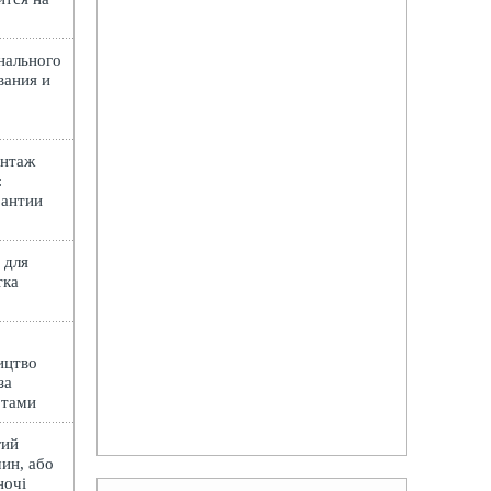
нального
вания и
онтаж
:
рантии
 для
тка
ицтво
за
ртами
гий
ин, або
ночі