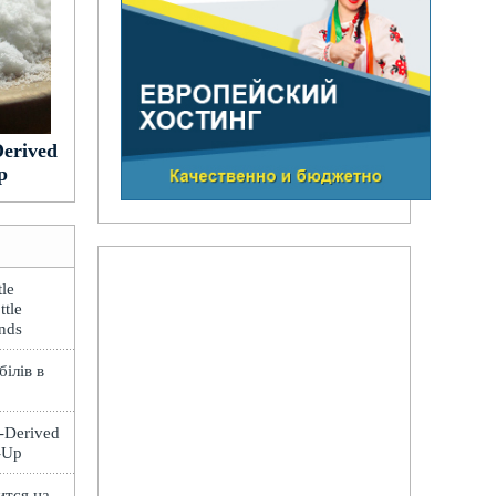
Derived
p
le
ttle
ands
ілів в
t-Derived
e-Up
ится на