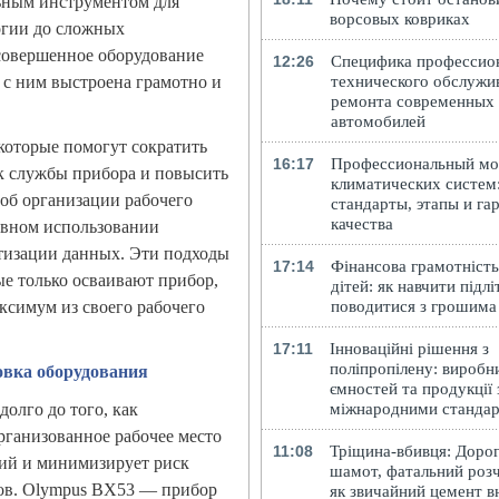
ьным инструментом для
ворсовых ковриках
огии до сложных
совершенное оборудование
12:26
Специфика профессио
а с ним выстроена грамотно и
технического обслужи
ремонта современных
автомобилей
 которые помогут сократить
16:17
Профессиональный м
к службы прибора и повысить
климатических систем
 об организации рабочего
стандарты, этапы и га
качества
тивном использовании
тизации данных. Эти подходы
17:14
Фінансова грамотність
е только осваивают прибор,
дітей: як навчити підлі
симум из своего рабочего
поводитися з грошима
17:11
Інноваційні рішення з
поліпропілену: виробн
овка оборудования
ємностей та продукції 
олго до того, как
міжнародними станда
организованное рабочее место
11:08
Тріщина-вбивця: Доро
ций и минимизирует риск
шамот, фатальний розч
ов. Olympus BX53 — прибор
як звичайний цемент в