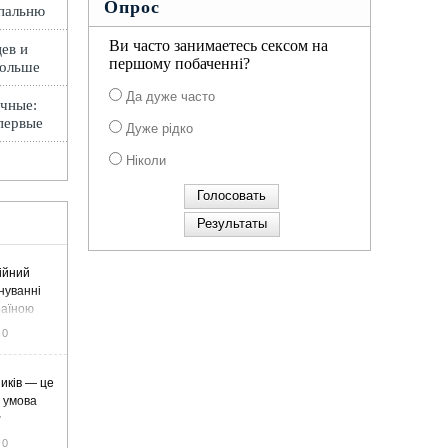
Опрос
спальню
Ви часто занимаетесь сексом на
ев и
першому побаченні?
Польше
Да дуже часто
чные:
первые
Дуже рідко
Ніколи
ійний
нуванні
раїною
0
иків — це
а умова
у
0