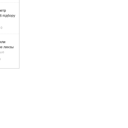
метр
б підбору
0
или
ие линзы
вые
0