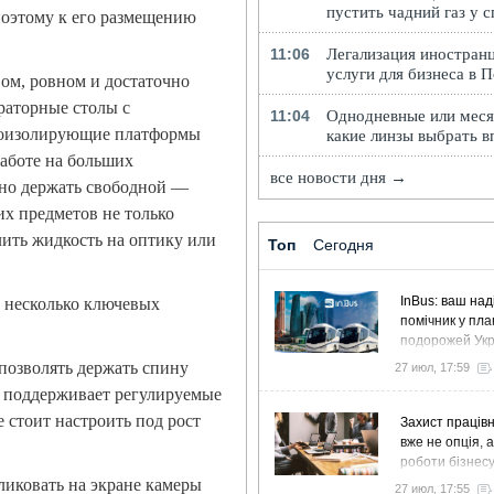
пустить чадний газ у 
поэтому к его размещению
11:06
Легализация иностранц
услуги для бизнеса в 
вом, ровном и достаточно
раторные столы с
11:04
Однодневные или меся
роизолирующие платформы
какие линзы выбрать в
аботе на больших
все новости дня →
ьно держать свободной —
х предметов не только
лить жидкость на оптику или
Топ
Сегодня
InBus: ваш над
 несколько ключевых
помічник у пла
подорожей Ук
позволять держать спину
27 июл, 17:59
3 поддерживает регулируемые
 стоит настроить под рост
Захист працівн
вже не опція, 
роботи бізнес
иковать на экране камеры
27 июл, 17:55