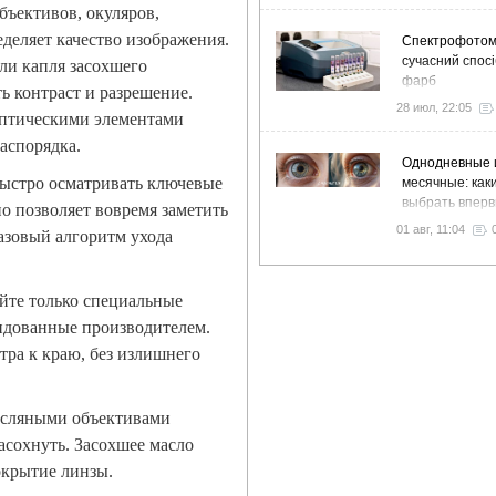
бъективов, окуляров,
деляет качество изображения.
Спектрофото
сучасний спосі
ли капля засохшего
фарб
 контраст и разрешение.
28 июл, 22:05
оптическими элементами
аспорядка.
Однодневные 
быстро осматривать ключевые
месячные: как
выбрать впер
но позволяет вовремя заметить
01 авг, 11:04
азовый алгоритм ухода
йте только специальные
ендованные производителем.
ра к краю, без излишнего
асляными объективами
засохнуть. Засохшее масло
окрытие линзы.