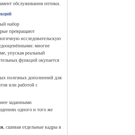
ламент обслуживания оптики.
нкций
тый набор
орые превращают
ологичную исследовательскую
недооценёнными: многие
ме, упуская реальный
ительных функций окупается
ых полезных дополнений для
тов или работой с
анее заданными
юдениях одного и того же
ия
, сшивая отдельные кадры в
.