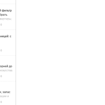
й фильтр
ыбрать
вартиры,
жа
0
ницей: с
0
корней до
искусства
0
и, запас
тации и
0