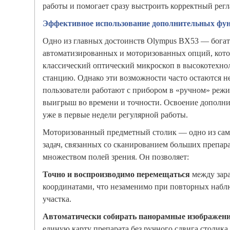
работы и помогает сразу выстроить корректный рег
Эффективное использование дополнительных фу
Одно из главных достоинств Olympus BX53 — бога
автоматизированных и моторизованных опций, кот
классический оптический микроскоп в высокотехн
станцию. Однако эти возможности часто остаются 
пользователи работают с прибором в «ручном» режи
выигрыш во времени и точности. Освоение дополн
уже в первые недели регулярной работы.
Моторизованный предметный столик — одно из сам
задач, связанных со сканированием больших препара
множеством полей зрения. Он позволяет:
Точно и воспроизводимо перемещаться
между зар
координатами, что незаменимо при повторных набл
участка.
Автоматически собирать панорамные изображен
единую карту препарата без ручного сдвига столика