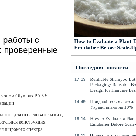
 работы с
How to Evaluate a Plant-
Emulsifier Before Scale-U
: проверенные
Последние новости
17:13
Refillable Shampoo Bott
Packaging: Reusable Bo
Design for Haircare Br
14:49
Продажі нових автомоб
Україні впали на 10%
артов для исследовательских,
18:14
How to Evaluate a Plan
одульная конструкция,
Emulsifier Before Scal
ия широкого спектра
18:11
Почему стоит останов