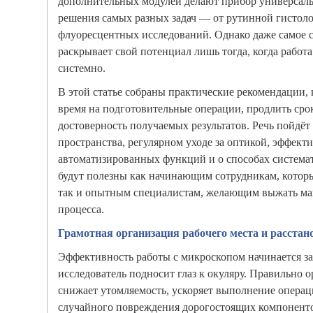
дополнительных модулей делают прибор универсал
решения самых разных задач — от рутинной гистол
флуоресцентных исследований. Однако даже самое 
раскрывает свой потенциал лишь тогда, когда работ
системно.
В этой статье собраны практические рекомендации,
время на подготовительные операции, продлить сро
достоверность получаемых результатов. Речь пойдёт
пространства, регулярном уходе за оптикой, эффек
автоматизированных функций и о способах система
будут полезны как начинающим сотрудникам, которы
так и опытным специалистам, желающим выжать мак
процесса.
Грамотная организация рабочего места и расстан
Эффективность работы с микроскопом начинается зад
исследователь подносит глаз к окуляру. Правильно 
снижает утомляемость, ускоряет выполнение опера
случайного повреждения дорогостоящих компонент