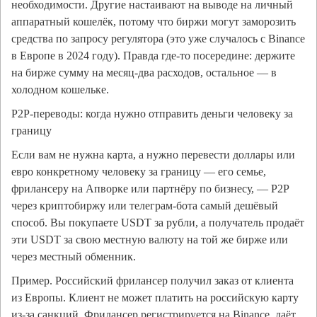
необходимости. Другие настаивают на выводе на личный
аппаратный кошелёк, потому что биржи могут заморозить
средства по запросу регулятора (это уже случалось с Binance
в Европе в 2024 году). Правда где-то посередине: держите
на бирже сумму на месяц-два расходов, остальное — в
холодном кошельке.
P2P-переводы: когда нужно отправить деньги человеку за
границу
Если вам не нужна карта, а нужно перевести доллары или
евро конкретному человеку за границу — его семье,
фрилансеру на Апворке или партнёру по бизнесу, — P2P
через криптобиржу или телеграм-бота самый дешёвый
способ. Вы покупаете USDT за рубли, а получатель продаёт
эти USDT за свою местную валюту на той же бирже или
через местный обменник.
Пример. Российский фрилансер получил заказ от клиента
из Европы. Клиент не может платить на российскую карту
из-за санкций. Фрилансер регистрируется на Binance, даёт