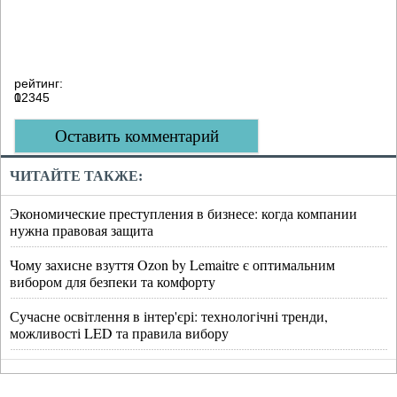
рейтинг:
0
1
2
3
4
5
Оставить комментарий
ЧИТАЙТЕ ТАКЖЕ:
Экономические преступления в бизнесе: когда компании
нужна правовая защита
Чому захисне взуття Ozon by Lemaitre є оптимальним
вибором для безпеки та комфорту
Сучасне освітлення в інтер'єрі: технологічні тренди,
можливості LED та правила вибору