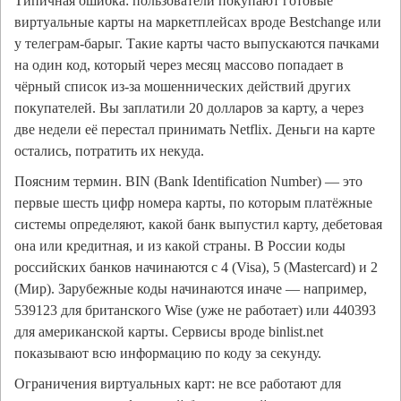
Типичная ошибка: пользователи покупают готовые
виртуальные карты на маркетплейсах вроде Bestchange или
у телеграм-барыг. Такие карты часто выпускаются пачками
на один код, который через месяц массово попадает в
чёрный список из-за мошеннических действий других
покупателей. Вы заплатили 20 долларов за карту, а через
две недели её перестал принимать Netflix. Деньги на карте
остались, потратить их некуда.
Поясним термин. BIN (Bank Identification Number) — это
первые шесть цифр номера карты, по которым платёжные
системы определяют, какой банк выпустил карту, дебетовая
она или кредитная, и из какой страны. В России коды
российских банков начинаются с 4 (Visa), 5 (Mastercard) и 2
(Мир). Зарубежные коды начинаются иначе — например,
539123 для британского Wise (уже не работает) или 440393
для американской карты. Сервисы вроде binlist.net
показывают всю информацию по коду за секунду.
Ограничения виртуальных карт: не все работают для