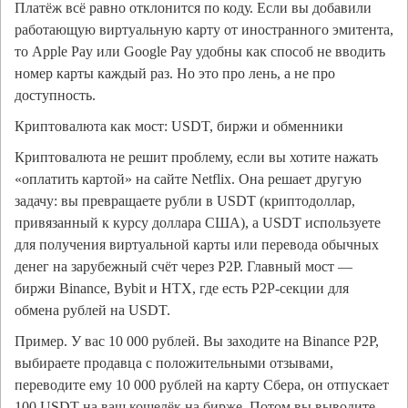
Платёж всё равно отклонится по коду. Если вы добавили
работающую виртуальную карту от иностранного эмитента,
то Apple Pay или Google Pay удобны как способ не вводить
номер карты каждый раз. Но это про лень, а не про
доступность.
Криптовалюта как мост: USDT, биржи и обменники
Криптовалюта не решит проблему, если вы хотите нажать
«оплатить картой» на сайте Netflix. Она решает другую
задачу: вы превращаете рубли в USDT (криптодоллар,
привязанный к курсу доллара США), а USDT используете
для получения виртуальной карты или перевода обычных
денег на зарубежный счёт через P2P. Главный мост —
биржи Binance, Bybit и HTX, где есть P2P-секции для
обмена рублей на USDT.
Пример. У вас 10 000 рублей. Вы заходите на Binance P2P,
выбираете продавца с положительными отзывами,
переводите ему 10 000 рублей на карту Сбера, он отпускает
100 USDT на ваш кошелёк на бирже. Потом вы выводите