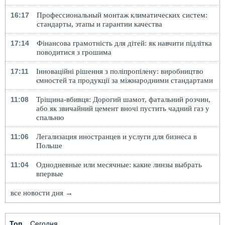
16:17
Профессиональный монтаж климатических систем:
стандарты, этапы и гарантии качества
17:14
Фінансова грамотність для дітей: як навчити підлітка
поводитися з грошима
17:11
Інноваційні рішення з поліпропілену: виробництво
ємностей та продукції за міжнародними стандартами
11:08
Тріщина-вбивця: Дорогий шамот, фатальний розчин,
або як звичайний цемент вночі пустить чадний газ у
спальню
11:06
Легализация иностранцев и услуги для бизнеса в
Польше
11:04
Однодневные или месячные: какие линзы выбрать
впервые
все новости дня →
Топ
Сегодня