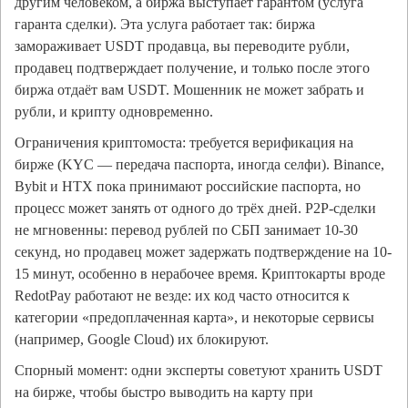
другим человеком, а биржа выступает гарантом (услуга
гаранта сделки). Эта услуга работает так: биржа
замораживает USDT продавца, вы переводите рубли,
продавец подтверждает получение, и только после этого
биржа отдаёт вам USDT. Мошенник не может забрать и
рубли, и крипту одновременно.
Ограничения криптомоста: требуется верификация на
бирже (KYC — передача паспорта, иногда селфи). Binance,
Bybit и HTX пока принимают российские паспорта, но
процесс может занять от одного до трёх дней. P2P-сделки
не мгновенны: перевод рублей по СБП занимает 10-30
секунд, но продавец может задержать подтверждение на 10-
15 минут, особенно в нерабочее время. Криптокарты вроде
RedotPay работают не везде: их код часто относится к
категории «предоплаченная карта», и некоторые сервисы
(например, Google Cloud) их блокируют.
Спорный момент: одни эксперты советуют хранить USDT
на бирже, чтобы быстро выводить на карту при