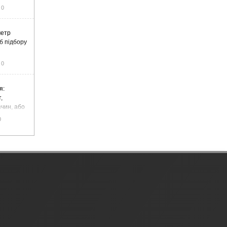
0
метр
б підбору
0
я:
,
чин, або
цемент
0
чадний газ