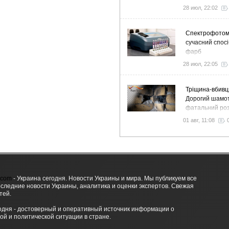
особенности
28 июл, 22:02
Спектрофото
сучасний спосі
фарб
28 июл, 22:05
Тріщина-вбивц
Дорогий шамот
фатальний роз
як звичайний 
01 авг, 11:08
вночі пустить 
у спальню
.com
- Украина сегодня. Новости Украины и мира. Мы публикуем все
оследние новости Украины, аналитика и оценки экспертов. Свежая
тей.
одня - достоверный и оперативный источник информации о
ой и политической ситуации в стране.