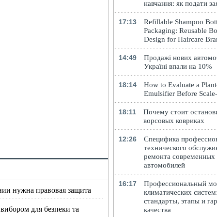
навчання: як подати за
17:13
Refillable Shampoo Bott
Packaging: Reusable Bo
Design for Haircare Br
14:49
Продажі нових автомоб
Україні впали на 10%
18:14
How to Evaluate a Plan
Emulsifier Before Scal
18:11
Почему стоит останов
ворсовых ковриках
12:26
Специфика профессио
технического обслужи
ремонта современных
автомобилей
16:17
Профессиональный м
нии нужна правовая защита
климатических систем
стандарты, этапы и га
 вибором для безпеки та
качества