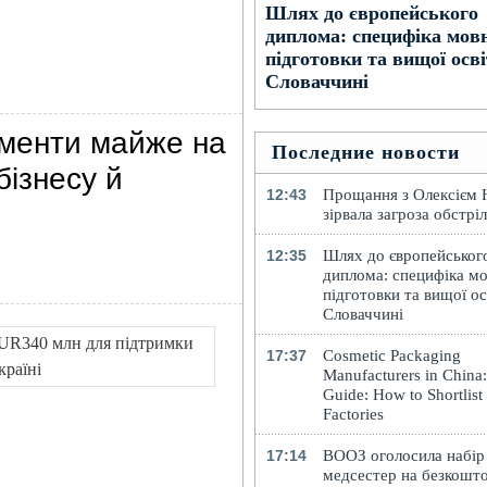
Шлях до європейського
диплома: специфіка мов
підготовки та вищої осві
Словаччині
ументи майже на
Последние новости
ізнесу й
12:43
Прощання з Олексієм
зірвала загроза обстрі
12:35
Шлях до європейськог
диплома: специфіка мо
підготовки та вищої ос
Словаччині
17:37
Cosmetic Packaging
Manufacturers in China
Guide: How to Shortlist
Factories
17:14
ВООЗ оголосила набір
медсестер на безкошт