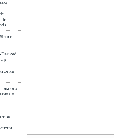
явку
le
ttle
ands
ілів в
t-Derived
e-Up
ится на
нального
вания и
онтаж
:
рантии