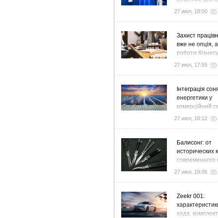
дома и коттед
27 июл, 18:00
Захист працівн
вже не опція, 
роботи бізнес
27 июл, 17:55
Інтеграція сон
енергетики у
комерційний с
стратегія розв
27 июл, 18:12
ефективності
Балисонг: от
исторических 
современного 
флиппинга
27 июл, 19:06
Zeekr 001:
характеристик
хода, комплек