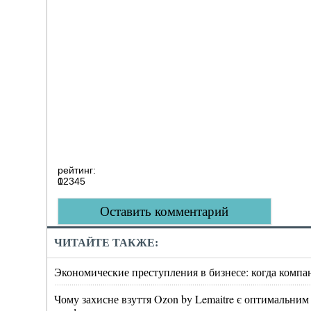
рейтинг:
0
1
2
3
4
5
Оставить комментарий
ЧИТАЙТЕ ТАКЖЕ:
Экономические преступления в бизнесе: когда компа
Чому захисне взуття Ozon by Lemaitre є оптимальним