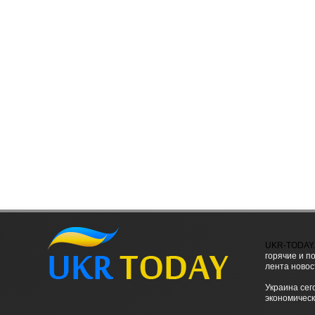
UKR-TODAY
горячие и п
лента новос
Украина сег
экономическ