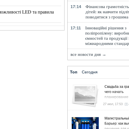
17:14
Фінансова грамотність
, можливості LED та правила
дітей: як навчити підлі
поводитися з грошима
17:11
Інноваційні рішення з
поліпропілену: виробн
ємностей та продукції 
міжнародними станда
все новости дня →
Топ
Сегодня
Свадьба за гра
чего начать
планирование
27 июл, 17:53
Магистральны
Барьер: как в
решение для к