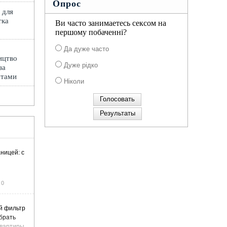
Опрос
 для
тка
Ви часто занимаетесь сексом на
першому побаченні?
Да дуже часто
ицтво
Дуже рідко
за
ртами
Ніколи
ницей: с
0
й фильтр
ыбрать
вартиры,