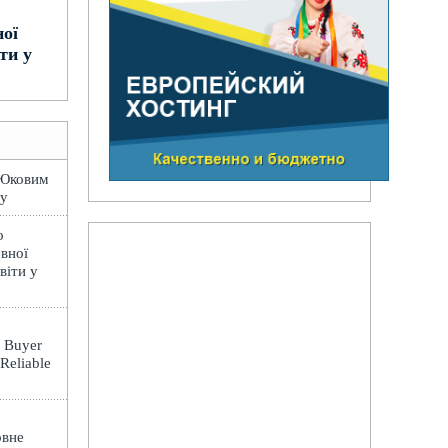
ної
ти у
 Юковим
лу
о
вної
віти у
: Buyer
 Reliable
овне