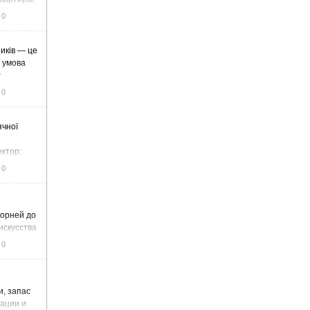
жа
0
иків — це
а умова
у
0
ячної
ектор:
итку та
0
корней до
искусства
0
и, запас
тации и