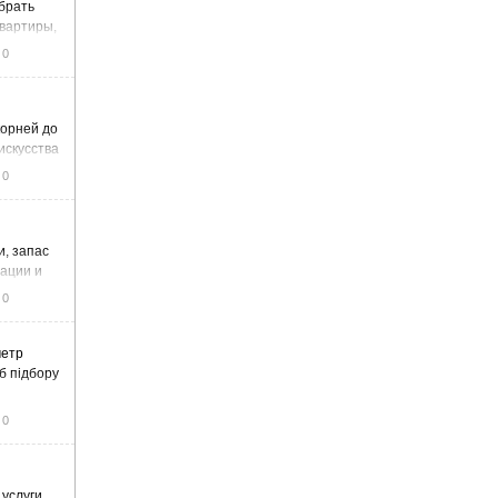
ыбрать
вартиры,
жа
0
корней до
искусства
0
и, запас
тации и
0
метр
б підбору
0
 услуги