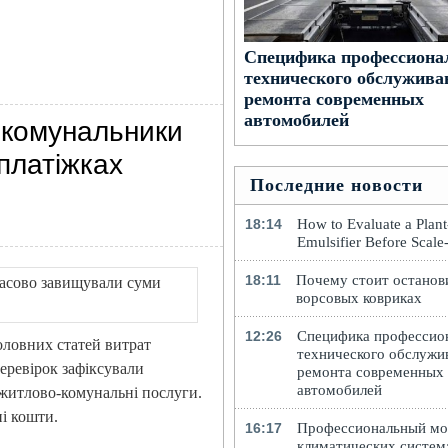
Специфика профессиона
технического обслужива
ремонта современных
автомобилей
 комунальники
платіжках
Последние новости
18:14
How to Evaluate a Plan
Emulsifier Before Scal
18:11
Почему стоит останов
ворсовых ковриках
12:26
Специфика профессио
оловних статей витрат
технического обслужи
перевірок зафіксували
ремонта современных
автомобилей
 житлово-комунальні послуги.
і кошти.
16:17
Профессиональный м
климатических систем