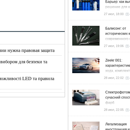
Барьер: как в
решение для к
дома и коттед
27 июл, 18:00
Балисонг: от
исторических 
современного 
флиппинга
27 июл, 19:06
нии нужна правовая защита
Zeekr 001:
 вибором для безпеки та
характеристик
хода, комплек
особенности
, можливості LED та правила
28 июл, 22:02
Спектрофото
сучасний спосі
фарб
28 июл, 22:05
Легализация
иностранцев и