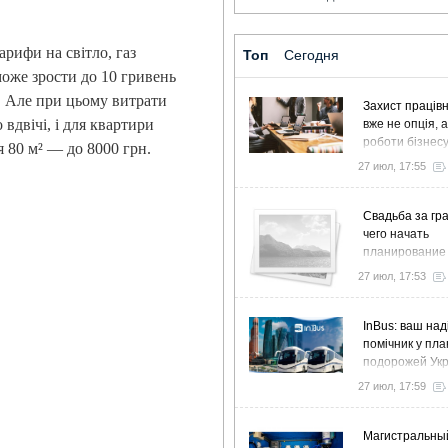
арифи на світло, газ
Топ
Сегодня
може зрости до 10 гривень
%. Але при цьому витрати
Захист працівн
вдвічі, і для квартири
вже не опція, 
роботи бізнес
я 80 м² — до 8000 грн.
27 июл, 17:55
Свадьба за гра
чего начать
планирование
27 июл, 17:53
InBus: ваш над
помічник у пла
подорожей Ук
27 июл, 17:59
Магистральны