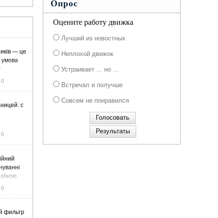
Опрос
Оцените работу движка
Лучший из новостных
иків — це
Неплохой движок
а умова
у
Устраивает ... но ...
0
Встречал и получше
Совсем не понравился
ницей: с
0
ійний
нуванні
раїною
0
й фильтр