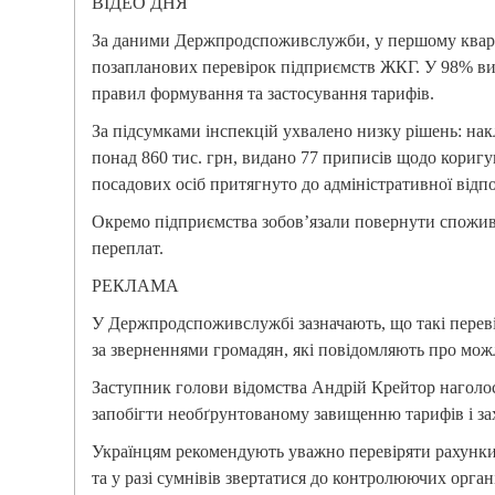
ВІДЕО ДНЯ
За даними Держпродспоживслужби, у першому кварт
позапланових перевірок підприємств ЖКГ. У 98% в
правил формування та застосування тарифів.
За підсумками інспекцій ухвалено низку рішень: на
понад 860 тис. грн, видано 77 приписів щодо коригу
посадових осіб притягнуто до адміністративної відпо
Окремо підприємства зобов’язали повернути спожива
переплат.
РЕКЛАМА
У Держпродспоживслужбі зазначають, що такі перев
за зверненнями громадян, які повідомляють про мож
Заступник голови відомства Андрій Крейтор нагол
запобігти необґрунтованому завищенню тарифів і за
Українцям рекомендують уважно перевіряти рахунки
та у разі сумнівів звертатися до контролюючих орган