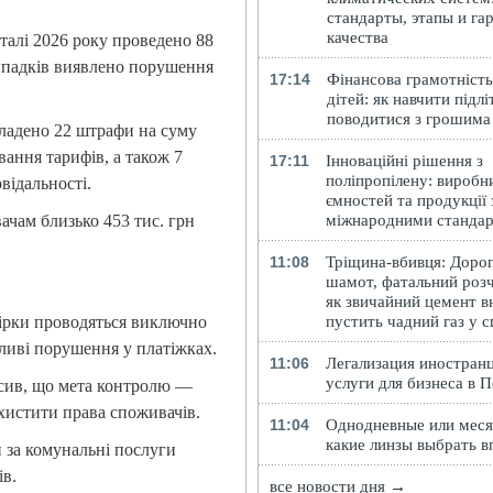
стандарты, этапы и га
качества
алі 2026 року проведено 88
ипадків виявлено порушення
17:14
Фінансова грамотність
дітей: як навчити підлі
поводитися з грошима
кладено 22 штрафи на суму
вання тарифів, а також 7
17:11
Інноваційні рішення з
поліпропілену: виробн
відальності.
ємностей та продукції 
міжнародними станда
чам близько 453 тис. грн
11:08
Тріщина-вбивця: Доро
шамот, фатальний розч
як звичайний цемент в
пустить чадний газ у 
ірки проводяться виключно
ливі порушення у платіжках.
11:06
Легализация иностранц
услуги для бизнеса в 
осив, що мета контролю —
хистити права споживачів.
11:04
Однодневные или меся
какие линзы выбрать в
 за комунальні послуги
ів.
все новости дня →