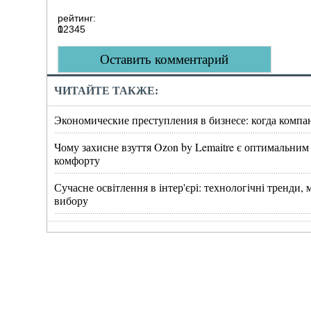
рейтинг:
0
1
2
3
4
5
Оставить комментарий
ЧИТАЙТЕ ТАКЖЕ:
Экономические преступления в бизнесе: когда компа
Чому захисне взуття Ozon by Lemaitre є оптимальним
комфорту
Сучасне освітлення в інтер'єрі: технологічні тренди
вибору