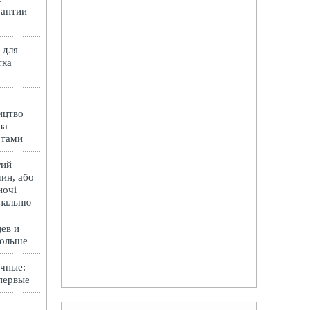
рантии
 для
тка
ицтво
за
ртами
гий
ин, або
ночі
спальню
ев и
Польше
чные:
первые