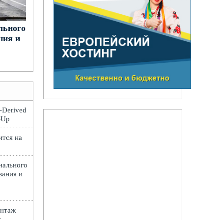
льного
ния и
t-Derived
e-Up
ится на
нального
вания и
онтаж
: