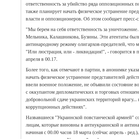
ответственность за убийство ряда оппозиционных п
также планирует начать физическое устранение пре
власти и оппозиционеров. Об этом сообщает пресс-
"Мы берем на себя ответственность за уничтожение
Мельника, Калашникова, Бузины. Эти атентаты бы
антинародному режиму олигархов-предателей, что м
"Или люстрация, или - ликвидация!", - говорится в 
апреля в 00.17.
Более того, как отмечают в партии, в анонимке указ
начать физическое устранение представителей дейст
ввели военное положение, не объявили состояние во
с оккупантом дипломатических и торговых отношени
добровольной сдаче украинских территорий врагу...
коррупционных действиях".
Назвавшиеся "Украинской повстанческой армией" со
лицам, которые виновны в антиукраинской и антина
начиная с 00.00 часов 18 марта (сейчас апрель - ред.)