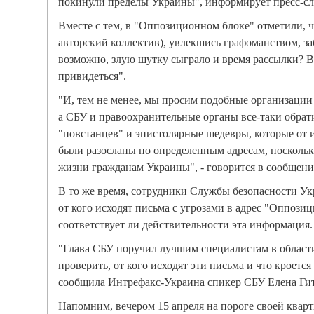
покинули пределы Украины", информирует пресс-сл
Вместе с тем, в "Оппозиционном блоке" отметили, ч
авторский коллектив), увлекшись графоманством, за
возможно, злую шутку сыграло и время рассылки? В
привидеться".
"И, тем не менее, мы просим подобные организации
а СБУ и правоохранительные органы все-таки обрат
"повстанцев" и эпистолярные шедевры, которые от и
были разосланы по определенным адресам, поскольк
жизни гражданам Украины", - говорится в сообщени
В то же время, сотрудники Службы безопасности Ук
от кого исходят письма с угрозами в адрес "Оппози
соответствует ли действительности эта информация.
"Глава СБУ поручил лучшим специалистам в област
проверить, от кого исходят эти письма и что кроется
сообщила Интрефакс-Украина спикер СБУ Елена Гит
Напомним, вечером 15 апреля на пороге своей квар