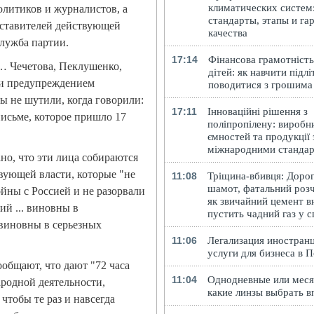
климатических систем
олитиков и журналистов, а
стандарты, этапы и га
дставителей действующей
качества
служба партии.
17:14
Фінансова грамотність
… Чечетова, Пеклушенко,
дітей: як навчити підлі
ли предупреждением
поводитися з грошима
ы не шутили, когда говорили:
17:11
Інноваційні рішення з
письме, которое пришло 17
поліпропілену: виробн
ємностей та продукції 
міжнародними станда
ано, что эти лица собираются
вующей власти, которые "не
11:08
Тріщина-вбивця: Доро
шамот, фатальний розч
йны с Россией и не разорвали
як звичайний цемент в
й ... виновны в
пустить чадний газ у 
 виновны в серьезных
11:06
Легализация иностранц
услуги для бизнеса в 
общают, что дают "72 часа
11:04
Однодневные или меся
родной деятельности,
какие линзы выбрать в
, чтобы те раз и навсегда