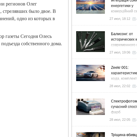
Інтеграція сон
ии регионов Олег
енергетики у
 стрелявших было двое. В
комерційний с
стратегія розв
анений, одно из которых в
27 июл, 18:12
ефективності
Балисонг: от
ор газеты Сегодня Олесь
исторических 
 подъезда собственного дома.
современного 
флиппинга
27 июл, 19:06
Zeekr 001:
характеристик
хода, комплек
особенности
28 июл, 22:02
Спектрофото
сучасний спосі
фарб
28 июл, 22:05
Тріщина-вбивц