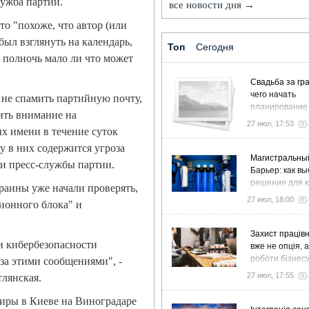
ужба партии.
все новости дня →
то "похоже, что автор (или
был взглянуть на календарь,
Топ
Сегодня
 полночь мало ли что может
Свадьба за гра
чего начать
 не спамить партийную почту,
планирование
ить внимание на
27 июл, 17:53
х имени в течение суток
у в них содержится угроза
Магистральны
и пресс-службы партии.
Барьер: как в
решение для к
раины уже начали проверять,
дома и коттед
27 июл, 18:00
ционного блока" и
Захист працівн
и кибербезопасности
вже не опція, 
роботи бізнес
 за этими сообщениями", -
27 июл, 17:55
лянская.
тиры в Киеве на Виноградаре