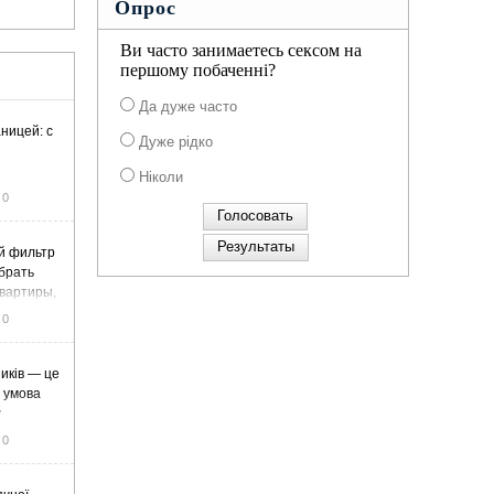
Опрос
Ви часто занимаетесь сексом на
першому побаченні?
Да дуже часто
ницей: с
Дуже рідко
Ніколи
0
й фильтр
ыбрать
вартиры,
жа
0
иків — це
а умова
у
0