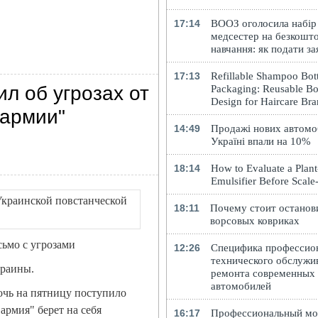
17:14
ВООЗ оголосила набір
медсестер на безкошт
навчання: як подати за
17:13
Refillable Shampoo Bott
л об угрозах от
Packaging: Reusable Bo
Design for Haircare Br
 армии"
14:49
Продажі нових автомоб
Україні впали на 10%
18:14
How to Evaluate a Plan
Emulsifier Before Scal
18:11
Почему стоит останов
ворсовых ковриках
ьмо с угрозами
12:26
Специфика профессио
технического обслужи
краины.
ремонта современных
автомобилей
очь на пятницу поступило
армия" берет на себя
16:17
Профессиональный м