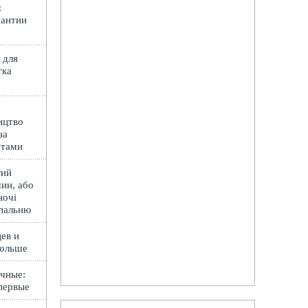
:
рантии
 для
тка
ицтво
за
ртами
гий
ин, або
ночі
спальню
ев и
Польше
чные:
первые