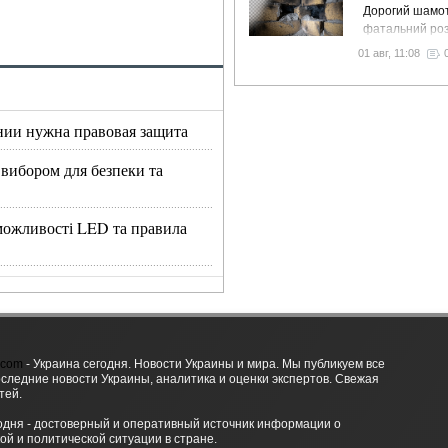
Дорогий шамот
фатальний роз
як звичайний 
01 авг, 11:08
вночі пустить 
у спальню
нии нужна правовая защита
 вибором для безпеки та
, можливості LED та правила
.com
- Украина сегодня. Новости Украины и мира. Мы публикуем все
оследние новости Украины, аналитика и оценки экспертов. Свежая
тей.
одня - достоверный и оперативный источник информации о
ой и политической ситуации в стране.