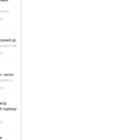
ячної
ектор:
итку та
0
корней до
искусства
0
и, запас
тации и
0
метр
б підбору
0
я: