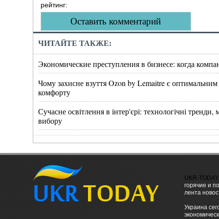
рейтинг:
Оставить комментарий
ЧИТАЙТЕ ТАКЖЕ:
Экономические преступления в бизнесе: когда компа
Чому захисне взуття Ozon by Lemaitre є оптимальним
комфорту
Сучасне освітлення в інтер'єрі: технологічні тренди
вибору
UKR-TODAY
горячие и п
лента новос
Украина сег
экономическ