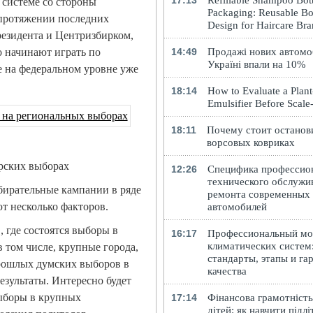
17:13
Refillable Shampoo Bott
 системе со стороны
Packaging: Reusable Bo
 протяжении последних
Design for Haircare Br
езидента и Центризбирком,
 начинают играть по
14:49
Продажі нових автомоб
Україні впали на 10%
е на федеральном уровне уже
18:14
How to Evaluate a Plan
Emulsifier Before Scal
18:11
Почему стоит останов
ворсовых ковриках
орских выборах
12:26
Специфика профессио
технического обслужи
бирательные кампании в ряде
ремонта современных
т несколько факторов.
автомобилей
, где состоятся выборы в
16:17
Профессиональный м
климатических систем
в том числе, крупные города,
стандарты, этапы и га
прошлых думских выборов в
качества
езультаты. Интересно будет
выборы в крупных
17:14
Фінансова грамотність
дітей: як навчити підлі