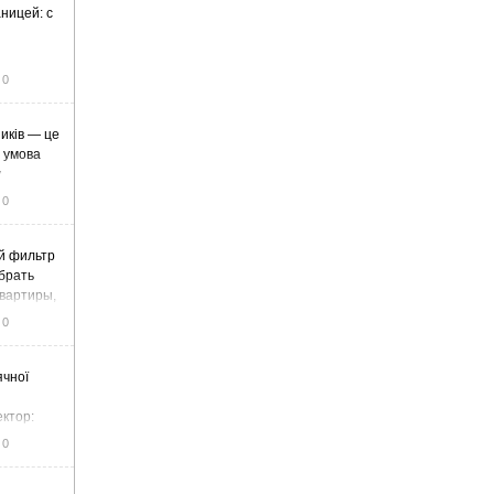
ницей: с
0
иків — це
а умова
у
0
й фильтр
ыбрать
вартиры,
жа
0
ячної
ектор:
итку та
0