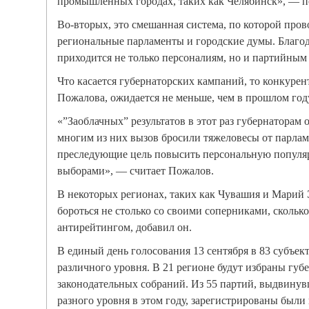
промышленных городах, таких как Челябинск», — п
Во-вторых, это смешанная система, по которой пров
региональные парламенты и городские думы. Благод
приходится не только персоналиям, но и партийным
Что касается губернаторских кампаний, то конкуре
Пожалова, ожидается не меньше, чем в прошлом год
«”Заоблачных” результатов в этот раз губернаторам 
многим из них вызов бросили тяжеловесы от парлам
преследующие цель повысить персональную популя
выборами», — считает Пожалов.
В некоторых регионах, таких как Чувашия и Марий
бороться не столько со своими соперниками, скольк
антирейтингом, добавил он.
В единый день голосования 13 сентября в 83 субъек
различного уровня. В 21 регионе будут избраны губ
законодательных собраний. Из 55 партий, выдвину
разного уровня в этом году, зарегистрированы были