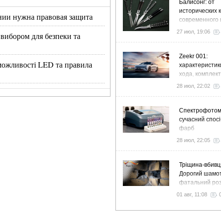
Балисонг: от
исторических 
нии нужна правовая защита
современного 
флиппинга
27 июл, 19:06
 вибором для безпеки та
Zeekr 001:
, можливості LED та правила
характеристик
хода, комплек
особенности
28 июл, 22:02
Спектрофото
сучасний спосі
фарб
28 июл, 22:05
Тріщина-вбивц
Дорогий шамот
фатальний роз
як звичайний 
01 авг, 11:08
вночі пустить 
у спальню