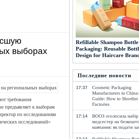
осшую
Refillable Shampoo Bottle
Packaging: Reusable Bottl
ных выборах
Design for Haircare Bran
Последние новости
17:37
Cosmetic Packaging
Manufacturers in China
Guide: How to Shortlist
ают требования
Factories
ые предъявляет к выборам
директор по исследованиям
17:14
ВООЗ оголосила набір
тических исследований»
медсестер на безкошт
навчання: як подати за