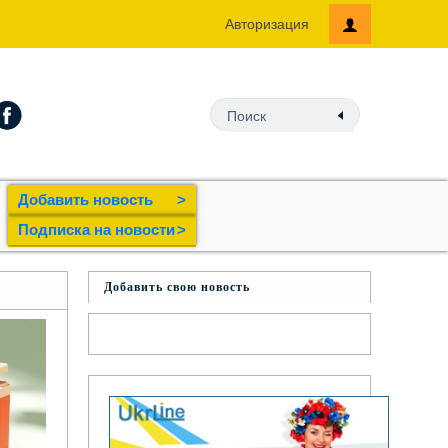
Авторизация
Добавить новость
>
Подпиcка на новости
>
Добавить свою новость