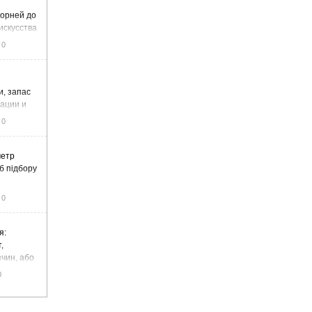
корней до
искусства
0
и, запас
тации и
0
метр
б підбору
0
я:
,
чин, або
цемент
0
чадний газ