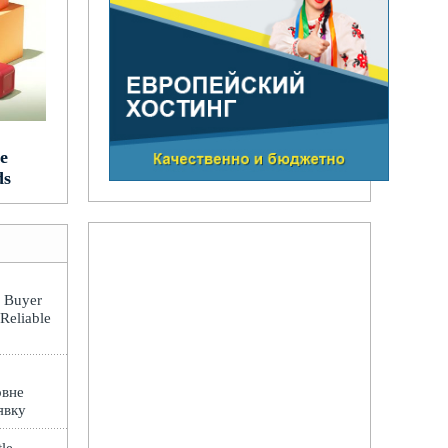
e
ds
: Buyer
 Reliable
овне
явку