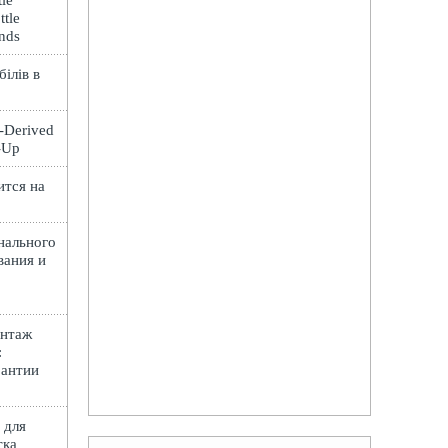
le
ttle
ands
ілів в
t-Derived
e-Up
ится на
нального
вания и
онтаж
:
рантии
 для
тка