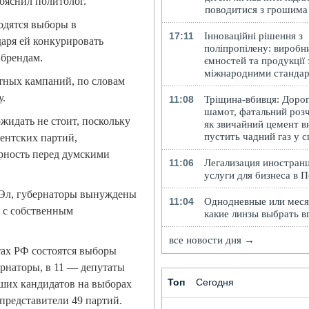
ояснил политолог.
поводитися з грошима
одятся выборы в
17:11
Інноваційні рішення з
аря ей конкурировать
поліпропілену: виробн
 брендам.
ємностей та продукції 
міжнародними станда
нтных кампаний, по словам
у.
11:08
Тріщина-вбивця: Доро
шамот, фатальний розч
ожидать не стоит, поскольку
як звичайний цемент в
пустить чадний газ у 
ентских партий,
рность перед думскими
11:06
Легализация иностранц
услуги для бизнеса в 
 Эл, губернаторы вынуждены
11:04
Однодневные или меся
о с собственным
какие линзы выбрать в
все новости дня →
тах РФ состоятся выборы
ернаторы, в 11 — депутаты
Топ
Сегодня
вших кандидатов на выборах
 представители 49 партий.