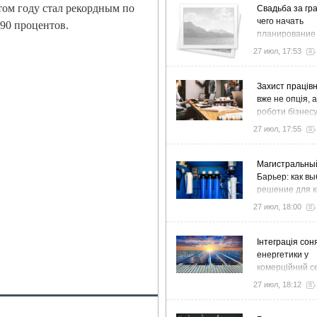
том году стал рекордным по
Свадьба за гра
чего начать
 90 процентов.
планирование
27 июл, 17:53
Захист працівн
вже не опція, 
роботи бізнес
27 июл, 17:55
Магистральны
Барьер: как в
решение для к
дома и коттед
27 июл, 18:00
Інтеграція сон
енергетики у
комерційний с
стратегія розв
27 июл, 18:12
ефективності