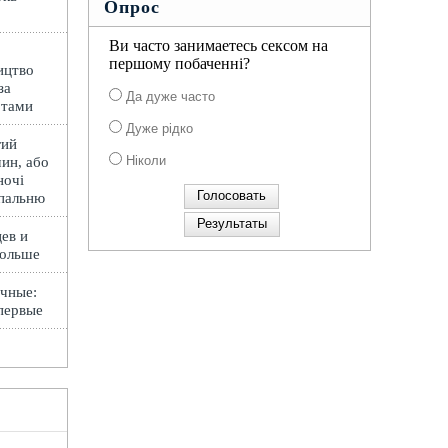
Опрос
Ви часто занимаетесь сексом на
першому побаченні?
ицтво
за
Да дуже часто
ртами
Дуже рідко
гий
Ніколи
ин, або
ночі
спальню
ев и
Польше
чные:
первые