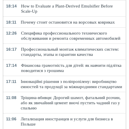
18:14
How to Evaluate a Plant-Derived Emulsifier Before
Scale-Up
18:11
Почему стоит остановится на ворсовых ковриках
12:26
Специфика профессионального технического
обслуживания и ремонта современных автомобилей
16:17
Профессиональный монтаж климатических систем:
стандарты, этапы и гарантии качества
17:14
Фінансова грамотність для дітей: як навчити підлітка
поводитися з грошима
17:11
Інноваційні рішення з поліпропілену: виробництво
ємностей та продукції за міжнародними стандартами
11:08
Тріщина-вбивця: Дорогий шамот, фатальний розчин,
або як звичайний цемент вночі пустить чадний газ у
спальню
11:06
Легализация иностранцев и услуги для бизнеса в
Польше