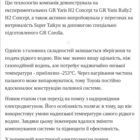
Цю технологію компанія демонструвала на
експериментальних GR Yaris H2 Concept та GR Yaris Rally2
H2 Concept, а також активно випробовувала у перегонах на
витривалість Super Taikyu за допомогою спеціально
підготовленого GR Corolla.
Однією з головних складностей залишається зберігання та
подача рідкого водню. Він має значно вищу щільність, ніж
газоподібний водень, але потребує надзвичайно низької
температури - приблизно -253°C. Через нагрівання частина
пального може випаровуватися, тому Toyota постійно
вдосконалює конструкцію паливної системи.
Новим етапом став перехід на помпу з надпровідним
електродвигуном. Його особливість полягає в тому, що він
використовує умови наднизької температури самого рідкого
водню. Завдяки цьому інженерам вдалося змінити
компонування системи та підвищити її ефективність.
У попередній конструкції електродвигун помпи