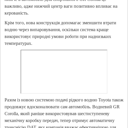
важливо, адже нижчий центр ваги позитивно впливає на
керованість.
Крім того, нова конструкція допомагає зменшити втрати
водню через випаровування, оскільки система краще
використовує природні умови роботи при наднизьких
температурах.
Разом із новою системою подачі рідкого водню Toyota також
продовжує вдосконалювати сам автомобіль. Водневий GR
Corolla, який раніше використовував шестиступеневу
механічну коробку передач, тепер отримує автоматичну
трансмісію DAT, яку компанія вважає ефективнішою для