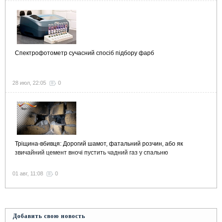
Спектрофотометр сучасний спосіб підбору фарб
28 июл, 22:05
0
Тріщина-вбивця: Дорогий шамот, фатальний розчин, або як
звичайний цемент вночі пустить чадний газ у спальню
01 авг, 11:08
0
Добавить свою новость