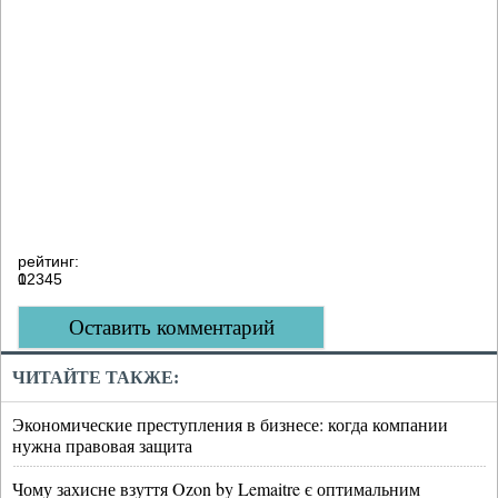
рейтинг:
0
1
2
3
4
5
Оставить комментарий
ЧИТАЙТЕ ТАКЖЕ:
Экономические преступления в бизнесе: когда компании
нужна правовая защита
Чому захисне взуття Ozon by Lemaitre є оптимальним