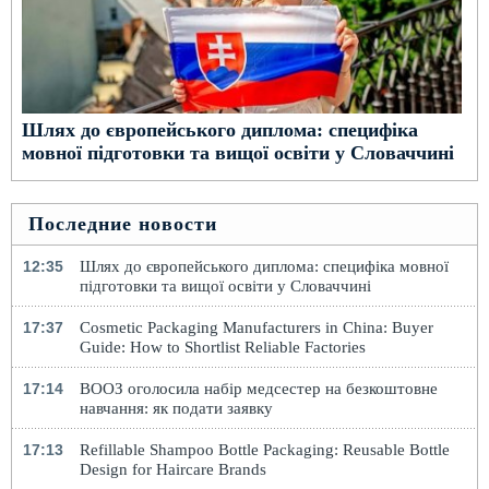
Шлях до європейського диплома: специфіка
мовної підготовки та вищої освіти у Словаччині
Последние новости
12:35
Шлях до європейського диплома: специфіка мовної
підготовки та вищої освіти у Словаччині
17:37
Cosmetic Packaging Manufacturers in China: Buyer
Guide: How to Shortlist Reliable Factories
17:14
ВООЗ оголосила набір медсестер на безкоштовне
навчання: як подати заявку
17:13
Refillable Shampoo Bottle Packaging: Reusable Bottle
Design for Haircare Brands