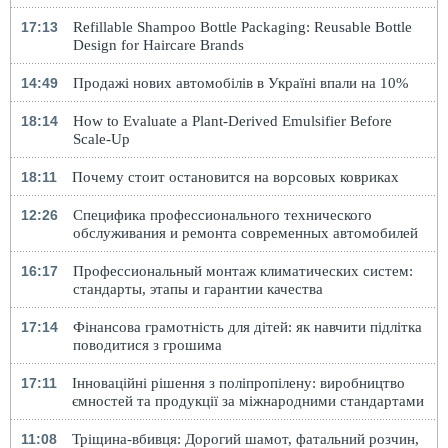
17:13
Refillable Shampoo Bottle Packaging: Reusable Bottle
Design for Haircare Brands
14:49
Продажі нових автомобілів в Україні впали на 10%
18:14
How to Evaluate a Plant-Derived Emulsifier Before
Scale-Up
18:11
Почему стоит остановится на ворсовых ковриках
12:26
Специфика профессионального технического
обслуживания и ремонта современных автомобилей
16:17
Профессиональный монтаж климатических систем:
стандарты, этапы и гарантии качества
17:14
Фінансова грамотність для дітей: як навчити підлітка
поводитися з грошима
17:11
Інноваційні рішення з поліпропілену: виробництво
ємностей та продукції за міжнародними стандартами
11:08
Тріщина-вбивця: Дорогий шамот, фатальний розчин,