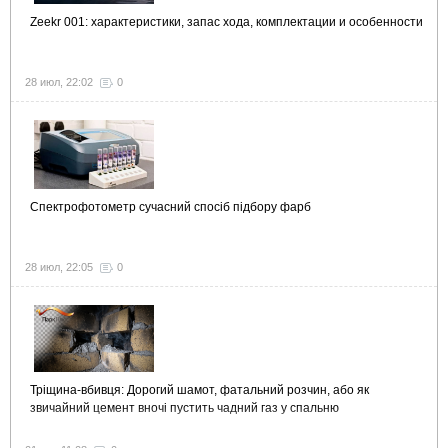
Zeekr 001: характеристики, запас хода, комплектации и особенности
28 июл, 22:02
0
Спектрофотометр сучасний спосіб підбору фарб
28 июл, 22:05
0
Тріщина-вбивця: Дорогий шамот, фатальний розчин, або як
звичайний цемент вночі пустить чадний газ у спальню