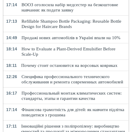
17:14
ВООЗ оголосила набір медсестер на безкоштовне
навчання: як подати заявку
17:13
Refillable Shampoo Bottle Packaging: Reusable Bottle
Design for Haircare Brands
14:49
Продажі нових автомобілів в Україні впали на 10%
18:14
How to Evaluate a Plant-Derived Emulsifier Before
Scale-Up
18:11
Почему стоит остановится на ворсовых ковриках
12:26
Специфика профессионального технического
обслуживания и ремонта современных автомобилей
16:17
Профессиональный монтаж климатических систем:
стандарты, этапы и гарантии качества
17:14
Фінансова грамотність для дітей: як навчити підлітка
поводитися з грошима
17:11
Інноваційні рішення з поліпропілену: виробництво
ємностей та продукції за міжнародними стандартами