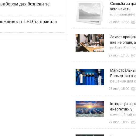
 вибором для безпеки та
Свадьба за гра
чего начать
планирование
, можливості LED та правила
27 июл, 17:53
Захист працівн
вже не опція, 
роботи бізнес
27 июл, 17:55
Магистральны
Барьер: как в
решение для к
дома и коттед
27 июл, 18:00
Інтеграція сон
енергетики у
комерційний с
стратегія розв
27 июл, 18:12
ефективності