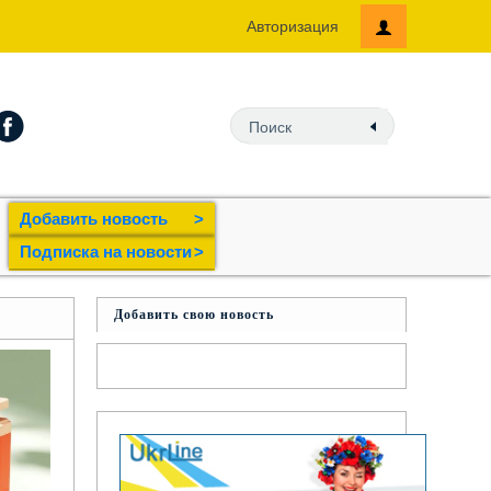
Авторизация
Добавить новость
>
Подпиcка на новости
>
Добавить свою новость