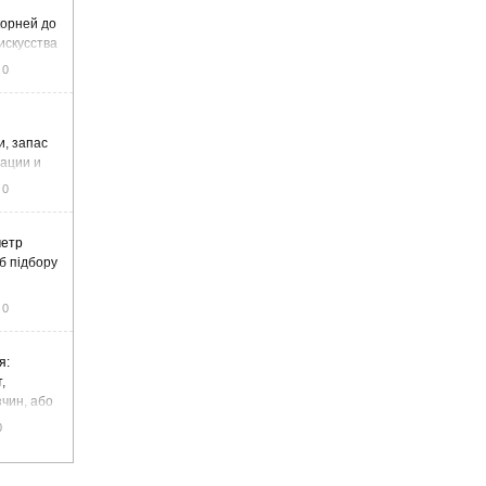
корней до
искусства
0
и, запас
тации и
0
метр
б підбору
0
я:
,
чин, або
цемент
0
чадний газ