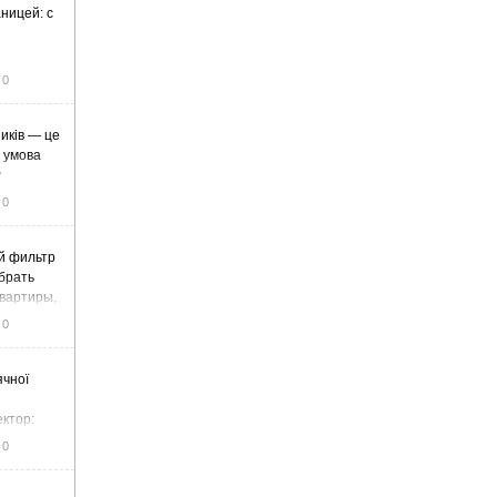
ницей: с
0
иків — це
а умова
у
0
й фильтр
ыбрать
вартиры,
жа
0
ячної
ектор:
итку та
0