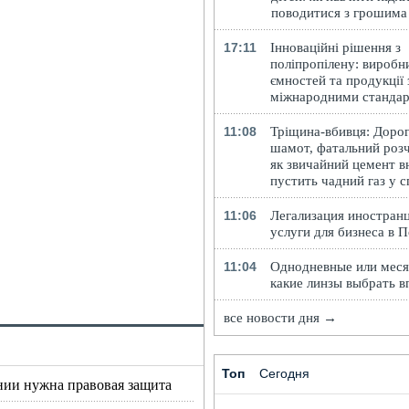
поводитися з грошима
17:11
Інноваційні рішення з
поліпропілену: виробн
ємностей та продукції 
міжнародними станда
11:08
Тріщина-вбивця: Доро
шамот, фатальний розч
як звичайний цемент в
пустить чадний газ у 
11:06
Легализация иностранц
услуги для бизнеса в 
11:04
Однодневные или меся
какие линзы выбрать в
все новости дня →
Топ
Сегодня
нии нужна правовая защита