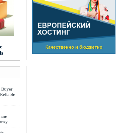
e
ds
: Buyer
 Reliable
овне
явку