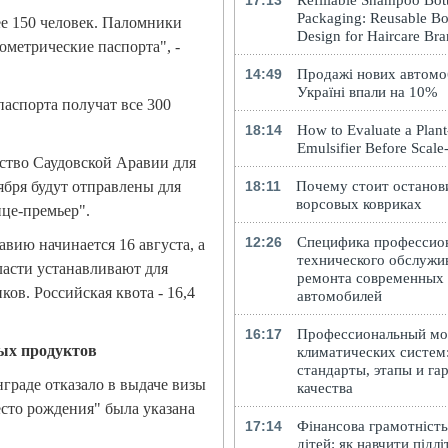
17:13
Refillable Shampoo Bott
Packaging: Reusable Bo
е 150 человек. Паломники
Design for Haircare Br
ометрические паспорта", -
14:49
Продажі нових автомоб
Україні впали на 10%
паспорта получат все 300
18:14
How to Evaluate a Plan
Emulsifier Before Scal
ьство Саудовской Аравии для
ября будут отправлены для
18:11
Почему стоит останов
ворсовых ковриках
ице-премьер".
12:26
Специфика профессио
вию начинается 16 августа, а
технического обслужи
ласти устанавливают для
ремонта современных
ов. Российская квота - 16,4
автомобилей
16:17
Профессиональный м
ых продуктов
климатических систем
стандарты, этапы и га
граде отказало в выдаче визы
качества
есто рождения" была указана
17:14
Фінансова грамотність
дітей: як навчити підлі