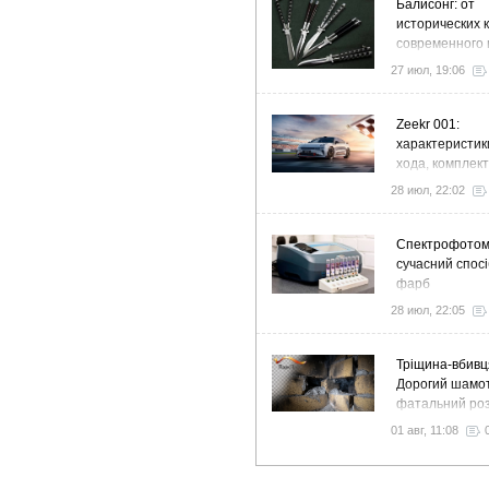
Балисонг: от
исторических 
современного 
флиппинга
27 июл, 19:06
Zeekr 001:
характеристик
хода, комплек
особенности
28 июл, 22:02
Спектрофото
сучасний спосі
фарб
28 июл, 22:05
Тріщина-вбивц
Дорогий шамот
фатальний роз
як звичайний 
01 авг, 11:08
вночі пустить 
у спальню