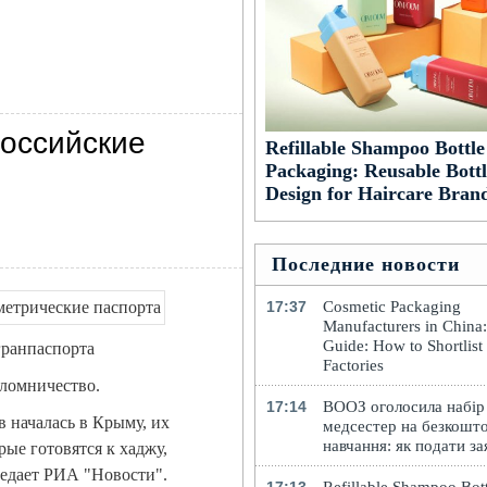
российские
Refillable Shampoo Bottle
Packaging: Reusable Bottl
Design for Haircare Bran
Последние новости
17:37
Cosmetic Packaging
Manufacturers in China
Guide: How to Shortlist
гранпаспорта
Factories
аломничество.
17:14
ВООЗ оголосила набір
 началась в Крыму, их
медсестер на безкошт
навчання: як подати за
ые готовятся к хаджу,
редает РИА "Новости".