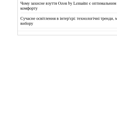
Чому захисне взуття Ozon by Lemaitre є оптимальним
комфорту
Сучасне освітлення в інтер'єрі: технологічні тренди
вибору