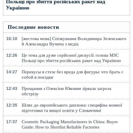
Польщі про збиття російських ракет над
Україною
Последние новости
16:10
[жестова мова] Спілкування Володимира Зеленського
й Александра Вучича з медіа
12:26
Це тема для дуже серйозної дискусії: голова МЗС
Польщі про збиття російських ракет над Україною
14:27
Перекусы в стезе без вреда для фигуры: что брать с
собой в поездки
12:43
Прощання з Олексієм Юковим зірвала загроза
обстрілу
12:35
Шлях до європейського диплома: специфіка мовної
підготовки та вищої освіти у Словаччині
17:37
Cosmetic Packaging Manufacturers in China: Buyer
Guide: How to Shortlist Reliable Factories