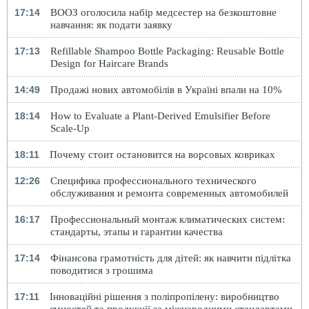
17:14
ВООЗ оголосила набір медсестер на безкоштовне
навчання: як подати заявку
17:13
Refillable Shampoo Bottle Packaging: Reusable Bottle
Design for Haircare Brands
14:49
Продажі нових автомобілів в Україні впали на 10%
18:14
How to Evaluate a Plant-Derived Emulsifier Before
Scale-Up
18:11
Почему стоит остановится на ворсовых ковриках
12:26
Специфика профессионального технического
обслуживания и ремонта современных автомобилей
16:17
Профессиональный монтаж климатических систем:
стандарты, этапы и гарантии качества
17:14
Фінансова грамотність для дітей: як навчити підлітка
поводитися з грошима
17:11
Інноваційні рішення з поліпропілену: виробництво
ємностей та продукції за міжнародними стандартами