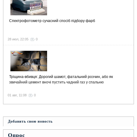
Спектрофотометр сучасний спосіб підбору фарб
28 июл, 22:05
0
Тріщина-вбивця: Дорогий шамот, фатальний розчин, або як
звичайний цемент вночі пустить чадний газ у спальню
01 авг, 11:08
0
Добавить свою новость
Опрос