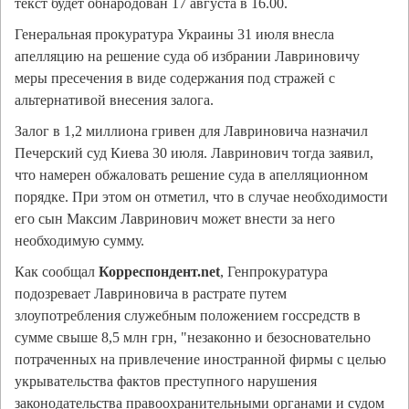
текст будет обнародован 17 августа в 16.00.
Генеральная прокуратура Украины 31 июля внесла
апелляцию на решение суда об избрании Лавриновичу
меры пресечения в виде содержания под стражей с
альтернативой внесения залога.
Залог в 1,2 миллиона гривен для Лавриновича назначил
Печерский суд Киева 30 июля. Лавринович тогда заявил,
что намерен обжаловать решение суда в апелляционном
порядке. При этом он отметил, что в случае необходимости
его сын Максим Лавринович может внести за него
необходимую сумму.
Как сообщал
Корреспондент.net
, Генпрокуратура
подозревает Лавриновича в растрате путем
злоупотребления служебным положением госсредств в
сумме свыше 8,5 млн грн, "незаконно и безосновательно
потраченных на привлечение иностранной фирмы с целью
укрывательства фактов преступного нарушения
законодательства правоохранительными органами и судом