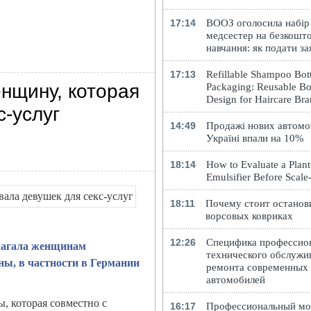
17:14
ВООЗ оголосила набір
медсестер на безкошт
навчання: як подати за
17:13
Refillable Shampoo Bott
нщину, которая
Packaging: Reusable Bo
Design for Haircare Br
с-услуг
14:49
Продажі нових автомоб
Україні впали на 10%
18:14
How to Evaluate a Plan
Emulsifier Before Scal
18:11
Почему стоит останов
ворсовых ковриках
12:26
Специфика профессио
длагала женщинам
технического обслужи
ы, в частности в Германии
ремонта современных
автомобилей
, которая совместно с
16:17
Профессиональный м