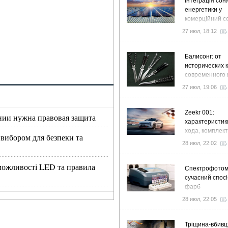
Інтеграція сон
енергетики у
комерційний с
стратегія розв
27 июл, 18:12
ефективності
Балисонг: от
исторических 
современного 
флиппинга
27 июл, 19:06
Zeekr 001:
нии нужна правовая защита
характеристик
хода, комплек
 вибором для безпеки та
особенности
28 июл, 22:02
, можливості LED та правила
Спектрофото
сучасний спосі
фарб
28 июл, 22:05
Тріщина-вбивц