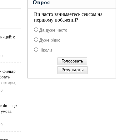
Опрос
Ви часто занимаетесь сексом на
першому побаченні?
Да дуже часто
ницей: с
Дуже рідко
Ніколи
0
й фильтр
ыбрать
вартиры,
жа
0
иків — це
а умова
у
0