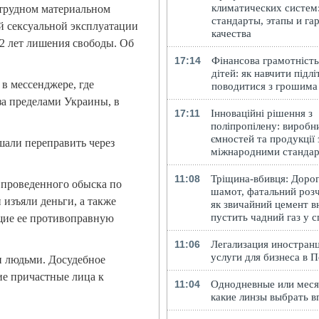
климатических систем
трудном материальном
стандарты, этапы и га
ей сексуальной эксплуатации
качества
12 лет лишения свободы. Об
17:14
Фінансова грамотність
дітей: як навчити підлі
 в мессенджере, где
поводитися з грошима
а пределами Украины, в
17:11
Інноваційні рішення з
поліпропілену: виробн
ємностей та продукції 
али переправить через
міжнародними станда
11:08
Тріщина-вбивця: Доро
 проведенного обыска по
шамот, фатальний розч
изъяли деньги, а также
як звичайний цемент в
пустить чадний газ у 
щие ее противоправную
11:06
Легализация иностранц
услуги для бизнеса в 
и людьми. Досудебное
ие причастные лица к
11:04
Однодневные или меся
какие линзы выбрать в