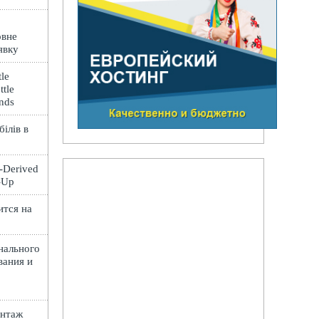
овне
явку
le
ttle
ands
ілів в
t-Derived
e-Up
ится на
нального
вания и
онтаж