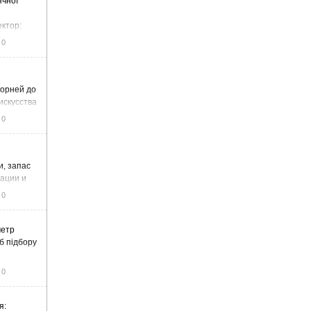
ячної
ектор:
итку та
0
корней до
искусства
0
и, запас
тации и
0
метр
б підбору
0
я: