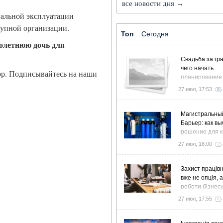
все новости дня →
уальной эксплуатации
тупной организации.
Топ
Сегодня
олетнюю дочь для
Свадьба за гра
чего начать
pp. Подписывайтесь на наши
планирование
27 июл, 17:53
Магистральны
Барьер: как в
решение для к
дома и коттед
27 июл, 18:00
Захист працівн
вже не опція, 
роботи бізнес
27 июл, 17:55