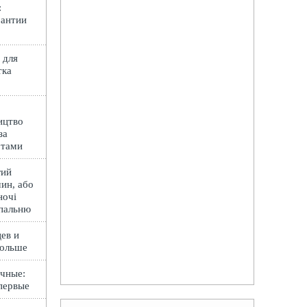
:
рантии
 для
тка
ицтво
за
ртами
гий
ин, або
ночі
спальню
ев и
Польше
чные:
первые