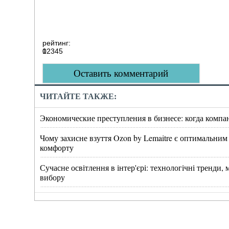
рейтинг:
0
1
2
3
4
5
Оставить комментарий
ЧИТАЙТЕ ТАКЖЕ:
Экономические преступления в бизнесе: когда компа
Чому захисне взуття Ozon by Lemaitre є оптимальним
комфорту
Сучасне освітлення в інтер'єрі: технологічні тренди
вибору