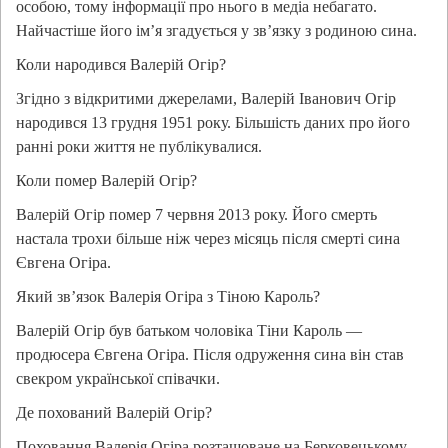
особою, тому інформації про нього в медіа небагато.
Найчастіше його ім’я згадується у зв’язку з родиною сина.
Коли народився Валерій Огір?
Згідно з відкритими джерелами, Валерій Іванович Огір
народився 13 грудня 1951 року. Більшість даних про його
ранні роки життя не публікувалися.
Коли помер Валерій Огір?
Валерій Огір помер 7 червня 2013 року. Його смерть
настала трохи більше ніж через місяць після смерті сина
Євгена Огіра.
Який зв’язок Валерія Огіра з Тіною Кароль?
Валерій Огір був батьком чоловіка Тіни Кароль —
продюсера Євгена Огіра. Після одруження сина він став
свекром української співачки.
Де похований Валерій Огір?
Поховання Валерія Огіра розташоване на Берковецькому