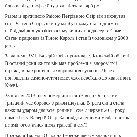
його освіту, професійну діяльність та кар’єру.
Разом із дружиною Раїсою Петрівною Огір він виховував
сина Євгена Огіра, який у майбутньому став одним із
найвідоміших українських музичних продюсерів. Саме
Євген працював із Тіною Кароль і став її чоловіком у 2008
році.
За даними ЗМІ, Валерій Огір проживав у Київській області.
В останні роки життя він мав проблеми зі здоров’ям і
страждав на хронічне захворювання суглобів. Через
погіршення самопочуття подружжя переїхало до квартири в
Києві.
28 квітня 2013 року помер його син Євген Огір, який
тривалий час боровся з раком шлунка. Втрата сина стала
важким ударом для всієї родини. Уже 7 червня 2013 року
помер і сам Валерій Огір. За повідомленнями медіа, він так і
не зміг оговтатися після трагедії в сім’ї.
Поховали Валерія Огіра на Берковецькому кладовищі в