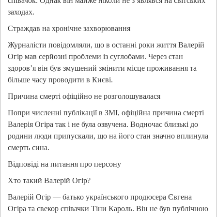
співачок. Однак він майже ніколи не з’являвся на світських
заходах.
Страждав на хронічне захворювання
Журналісти повідомляли, що в останні роки життя Валерій
Огір мав серйозні проблеми із суглобами. Через стан
здоров’я він був змушений змінити місце проживання та
більше часу проводити в Києві.
Причина смерті офіційно не розголошувалася
Попри численні публікації в ЗМІ, офіційна причина смерті
Валерія Огіра так і не була озвучена. Водночас близькі до
родини люди припускали, що на його стан значно вплинула
смерть сина.
Відповіді на питання про персону
Хто такий Валерій Огір?
Валерій Огір — батько українського продюсера Євгена
Огіра та свекор співачки Тіни Кароль. Він не був публічною