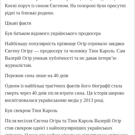
Києві поруч із сином Євгеном. На похороні були присутні
рідні та близькі родини.
Цікаві факти
Був батьком відомого українського продюсера
Найбільшу популярність прізвище Огір отримало завдяки
Євгену Огіру — продюсеру та чоловіку Тіни Кароль. Сам
Валерій Огір уникав публічності та не давав інтерв’ю
журналістам.
Пережив сина лише на 40 днів
Одним із найбільш трагічних фактів його біографії стала
смерть через 40 днів після втрати сина. Ця історія широко
висвітлювалася українськими медіа у 2013 році.
Був свекром Тіни Кароль
Після весілля Євгена Огіра та Тіни Кароль Валерій Огір
став свекром однієї з найпопулярніших українських