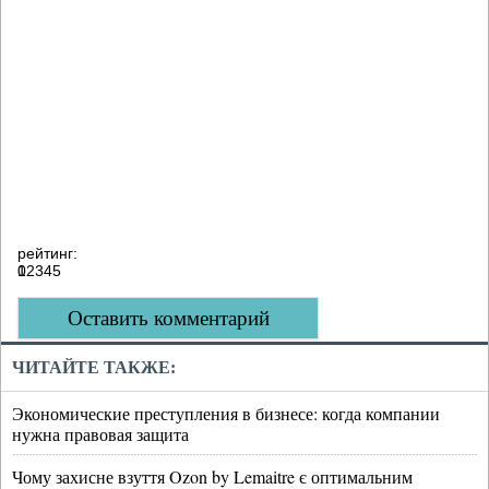
рейтинг:
0
1
2
3
4
5
Оставить комментарий
ЧИТАЙТЕ ТАКЖЕ:
Экономические преступления в бизнесе: когда компании
нужна правовая защита
Чому захисне взуття Ozon by Lemaitre є оптимальним