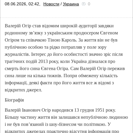
08.06.2026, 02:42,
Новости
/
Украина
0
Валерій Огір став відомим широкій аудиторії завдяки
родинному зв’язку з українським продюсером Євгеном
Огіром та співачкою Тіною Кароль. За життя він не був
публічною особою та рідко потрапляв у поле зору
журналістів. Інтерес до його особистості значно зріс після
трагічних подій 2013 року, коли Україна дізналася про
смерть його сина Євгена Огіра. Сам Валерій Огір пережив
сина лише на кілька тижнів. Попри обмежену кількість
інформації, деякі факти про його життя все ж відомі з
відкритих джерел.
Біографія
Валерій Іванович Огір народився 13 грудня 1951 року.
Більшу частину життя він залишався непублічною людиною
і не був пов’язаний із шоу-бізнесом чи політикою. У
відкритих джерелах практично відсутня інформація про