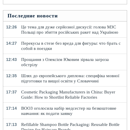
Последние новости
12:26
Це тема для дуже серйозної дискусії: голова МЗС
Польщі про збиття російських ракет над Україною
14:27
Перекусы в стезе без вреда для фигуры: что брать с
собой в поездки
12:43
Прощання з Олексієм Юковим зірвала загроза
обстрілу
12:35
Шлях до європейського диплома: специфіка мовної
підготовки та вищої освіти у Словаччині
17:37
Cosmetic Packaging Manufacturers in China: Buyer
Guide: How to Shortlist Reliable Factories
17:14
ВООЗ оголосила набір медсестер на безкоштовне
навчання: як подати заявку
17:13
Refillable Shampoo Bottle Packaging: Reusable Bottle
Design for Haircare Brands