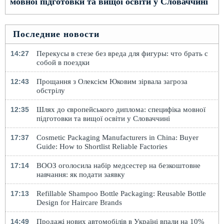
мовної підготовки та вищої освіти у Словаччині
Последние новости
14:27
Перекусы в стезе без вреда для фигуры: что брать с
собой в поездки
12:43
Прощання з Олексієм Юковим зірвала загроза
обстрілу
12:35
Шлях до європейського диплома: специфіка мовної
підготовки та вищої освіти у Словаччині
17:37
Cosmetic Packaging Manufacturers in China: Buyer
Guide: How to Shortlist Reliable Factories
17:14
ВООЗ оголосила набір медсестер на безкоштовне
навчання: як подати заявку
17:13
Refillable Shampoo Bottle Packaging: Reusable Bottle
Design for Haircare Brands
14:49
Продажі нових автомобілів в Україні впали на 10%