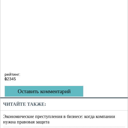
рейтинг:
0
1
2
3
4
5
Оставить комментарий
ЧИТАЙТЕ ТАКЖЕ:
Экономические преступления в бизнесе: когда компании
нужна правовая защита