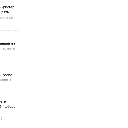
й фильтр
ыбрать
вартиры,
жа
0
корней до
искусства
0
и, запас
тации и
0
метр
б підбору
0