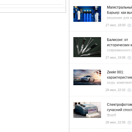
Магистральны
Барьер: как в
решение для к
дома и коттед
27 июл, 18:00
Балисонг: от
исторических 
современного 
флиппинга
27 июл, 19:06
Zeekr 001:
характеристик
хода, комплек
особенности
28 июл, 22:02
Спектрофото
сучасний спосі
фарб
28 июл, 22:05