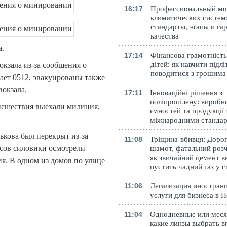
16:17
Профессиональный м
климатических систем
стандарты, этапы и га
качества
а.
17:14
Фінансова грамотність
дітей: як навчити підлі
кзала из-за сообщения о
поводитися з грошима
ает 0512, эвакуированы также
окзала.
17:11
Інноваційні рішення з
поліпропілену: виробн
исшествия выехали милиция,
ємностей та продукції 
міжнародними станда
ькова был перекрыт из-за
11:08
Тріщина-вбивця: Доро
асов силовики осмотрели
шамот, фатальний розч
як звичайний цемент в
. В одном из домов по улице
пустить чадний газ у 
11:06
Легализация иностранц
услуги для бизнеса в 
11:04
Однодневные или меся
какие линзы выбрать в