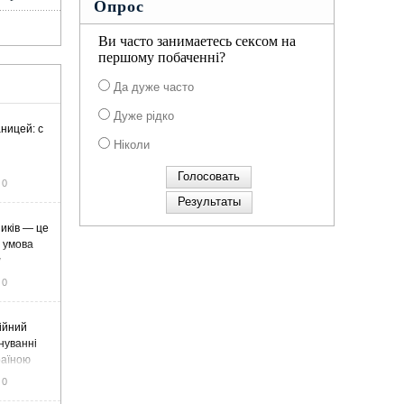
Опрос
Ви часто занимаетесь сексом на
першому побаченні?
Да дуже часто
Дуже рідко
ницей: с
Ніколи
0
иків — це
а умова
у
0
ійний
нуванні
раїною
0