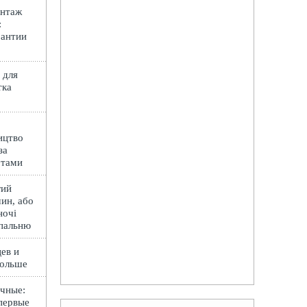
онтаж
:
рантии
 для
тка
ицтво
за
ртами
гий
ин, або
ночі
спальню
ев и
Польше
чные:
первые