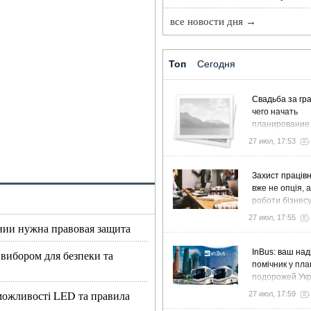
все новости дня →
Топ
Сегодня
Свадьба за гра
чего начать
планирование
27 июл, 17:53
Захист працівн
вже не опція, 
роботи бізнес
27 июл, 17:55
нии нужна правовая защита
InBus: ваш над
 вибором для безпеки та
помічник у пла
подорожей Ук
, можливості LED та правила
27 июл, 17:59