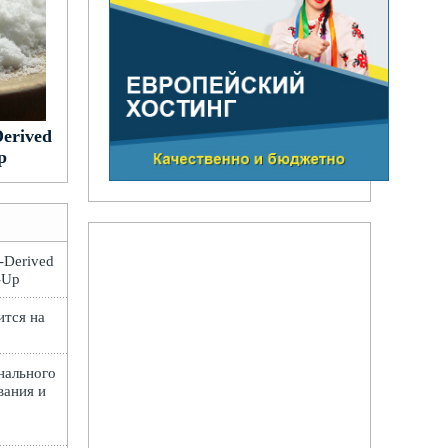
Derived
p
t-Derived
e-Up
ится на
нального
вания и