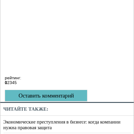
рейтинг:
0
1
2
3
4
5
Оставить комментарий
ЧИТАЙТЕ ТАКЖЕ:
Экономические преступления в бизнесе: когда компании
нужна правовая защита