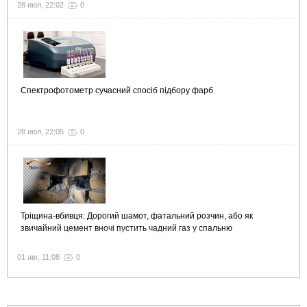
28 июл, 22:02
0
Спектрофотометр сучасний спосіб підбору фарб
28 июл, 22:05
0
Тріщина-вбивця: Дорогий шамот, фатальний розчин, або як
звичайний цемент вночі пустить чадний газ у спальню
01 авг, 11:08
0