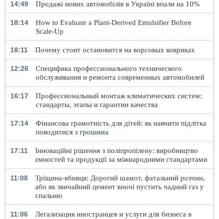
14:49
Продажі нових автомобілів в Україні впали на 10%
18:14
How to Evaluate a Plant-Derived Emulsifier Before
Scale-Up
18:11
Почему стоит остановится на ворсовых ковриках
12:26
Специфика профессионального технического
обслуживания и ремонта современных автомобилей
16:17
Профессиональный монтаж климатических систем:
стандарты, этапы и гарантии качества
17:14
Фінансова грамотність для дітей: як навчити підлітка
поводитися з грошима
17:11
Інноваційні рішення з поліпропілену: виробництво
ємностей та продукції за міжнародними стандартами
11:08
Тріщина-вбивця: Дорогий шамот, фатальний розчин,
або як звичайний цемент вночі пустить чадний газ у
спальню
11:06
Легализация иностранцев и услуги для бизнеса в