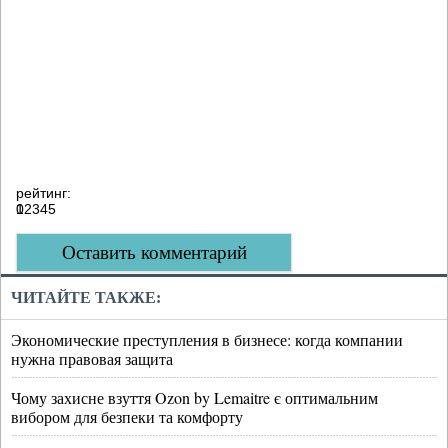
рейтинг:
0
1
2
3
4
5
Оставить комментарий
ЧИТАЙТЕ ТАКЖЕ:
Экономические преступления в бизнесе: когда компании
нужна правовая защита
Чому захисне взуття Ozon by Lemaitre є оптимальним
вибором для безпеки та комфорту