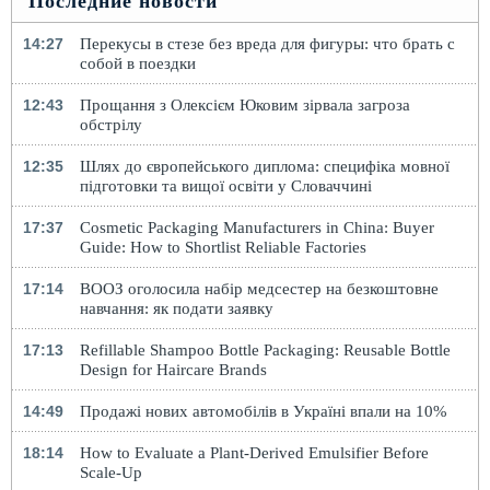
Последние новости
14:27
Перекусы в стезе без вреда для фигуры: что брать с
собой в поездки
12:43
Прощання з Олексієм Юковим зірвала загроза
обстрілу
12:35
Шлях до європейського диплома: специфіка мовної
підготовки та вищої освіти у Словаччині
17:37
Cosmetic Packaging Manufacturers in China: Buyer
Guide: How to Shortlist Reliable Factories
17:14
ВООЗ оголосила набір медсестер на безкоштовне
навчання: як подати заявку
17:13
Refillable Shampoo Bottle Packaging: Reusable Bottle
Design for Haircare Brands
14:49
Продажі нових автомобілів в Україні впали на 10%
18:14
How to Evaluate a Plant-Derived Emulsifier Before
Scale-Up