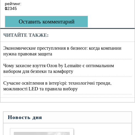
рейтинг:
0
1
2
3
4
5
Оставить комментарий
ЧИТАЙТЕ ТАКЖЕ:
Экономические преступления в бизнесе: когда компании
нужна правовая защита
Чому захисне взуття Ozon by Lemaitre є оптимальним
вибором для безпеки та комфорту
Сучасне освітлення в інтер'єрі: технологічні тренди,
можливості LED та правила вибору
Новость дня