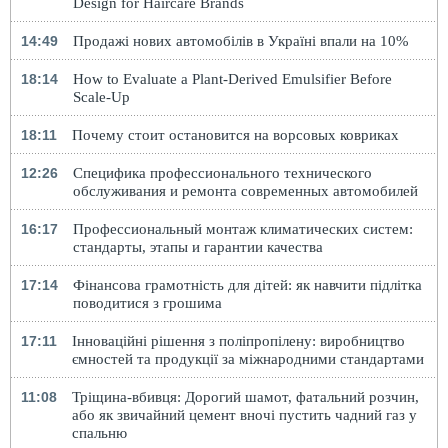
Design for Haircare Brands
14:49
Продажі нових автомобілів в Україні впали на 10%
18:14
How to Evaluate a Plant-Derived Emulsifier Before
Scale-Up
18:11
Почему стоит остановится на ворсовых ковриках
12:26
Специфика профессионального технического
обслуживания и ремонта современных автомобилей
16:17
Профессиональный монтаж климатических систем:
стандарты, этапы и гарантии качества
17:14
Фінансова грамотність для дітей: як навчити підлітка
поводитися з грошима
17:11
Інноваційні рішення з поліпропілену: виробництво
ємностей та продукції за міжнародними стандартами
11:08
Тріщина-вбивця: Дорогий шамот, фатальний розчин,
або як звичайний цемент вночі пустить чадний газ у
спальню