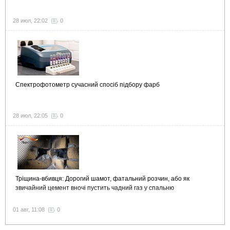
28 июл, 22:02
0
Спектрофотометр сучасний спосіб підбору фарб
28 июл, 22:05
0
Тріщина-вбивця: Дорогий шамот, фатальний розчин, або як
звичайний цемент вночі пустить чадний газ у спальню
01 авг, 11:08
0