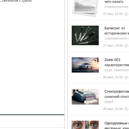
ственном страхе
чего начать
планирование
27 июл, 17:53
Балисонг: от
исторических 
современного 
флиппинга
27 июл, 19:06
Zeekr 001:
характеристик
хода, комплек
особенности
28 июл, 22:02
Спектрофото
сучасний спосі
фарб
28 июл, 22:05
Однодневные 
месячные: как