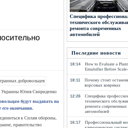
Специфика профессиона
технического обслужива
ремонта современных
автомобилей
носительно
Последние новости
18:14
How to Evaluate a Plan
Emulsifier Before Scal
18:11
Почему стоит останов
ворсовых ковриках
тр Украины Юлия Свириденко
12:26
Специфика профессио
технического обслужи
овольцам будут выдавать на
ремонта современных
е его окончания.
автомобилей
единиться к Силам обороны,
16:17
Профессиональный м
раине, правительство
климатических систем