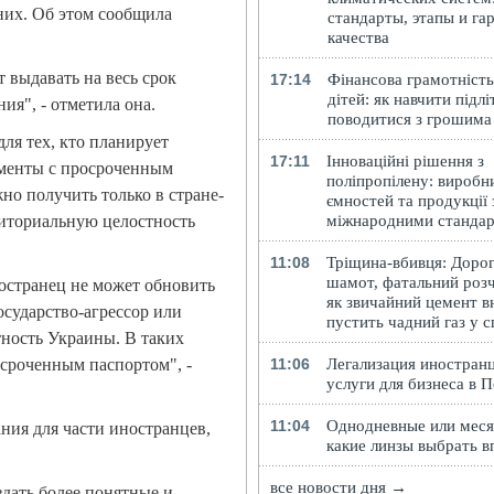
них. Об этом сообщила
стандарты, этапы и га
качества
 выдавать на весь срок
17:14
Фінансова грамотність
дітей: як навчити підлі
ия", - отметила она.
поводитися з грошима
ля тех, кто планирует
17:11
Інноваційні рішення з
ументы с просроченным
поліпропілену: виробн
но получить только в стране-
ємностей та продукції 
міжнародними станда
рриториальную целостность
11:08
Тріщина-вбивця: Доро
шамот, фатальний розч
ностранец не может обновить
як звичайний цемент в
осударство-агрессор или
пустить чадний газ у 
тность Украины. В таких
11:06
Легализация иностранц
осроченным паспортом", -
услуги для бизнеса в 
11:04
Однодневные или меся
ния для части иностранцев,
какие линзы выбрать в
все новости дня →
дать более понятные и