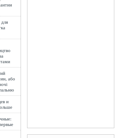
рантии
 для
тка
ицтво
за
ртами
гий
ин, або
ночі
спальню
ев и
Польше
чные:
первые