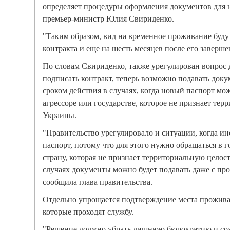
определяет процедуры оформления документов для 
премьер-министр Юлия Свириденко.
"Таким образом, вид на временное проживание будут
контракта и еще на шесть месяцев после его завершен
По словам Свириденко, также урегулирован вопрос д
подписать контракт, теперь возможно подавать док
сроком действия в случаях, когда новый паспорт мож
агрессоре или государстве, которое не признает те
Украины.
"Правительство урегулировало и ситуации, когда и
паспорт, потому что для этого нужно обращаться в г
страну, которая не признает территориальную целос
случаях документы можно будет подавать даже с пр
сообщила глава правительства.
Отдельно упрощается подтверждение места прожива
которые проходят службу.
"Решение должно убрать лишнюю бюрократию и соз