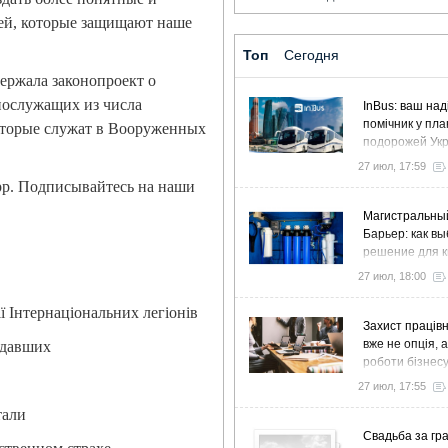
ей, которые защищают наше
Топ
Сегодня
ержала законопроект о
нослужащих из числа
InBus: ваш над
помічник у пла
которые служат в Вооруженных
подорожей Ук
27 июл, 17:59
pp. Подписывайтесь на наши
Магистральны
Барьер: как в
решение для к
дома и коттед
27 июл, 18:00
ї Інтернаціональних легіонів
Захист працівн
вже не опція, 
адавших
роботи бізнес
27 июл, 17:55
тали
Свадьба за гра