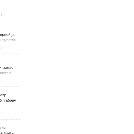
0
корней до
искусства
0
и, запас
тации и
0
метр
б підбору
0
или
ие линзы