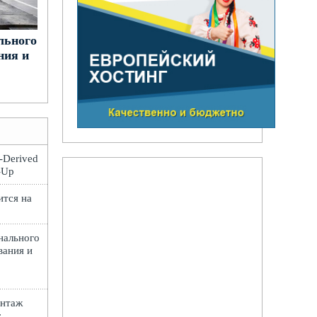
льного
ния и
t-Derived
e-Up
ится на
нального
вания и
онтаж
: