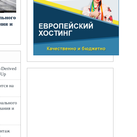
льного
ния и
t-Derived
e-Up
ится на
нального
вания и
онтаж
: