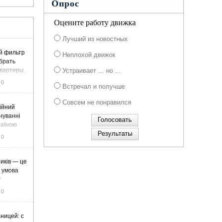
Опрос
Оцените работу движка
Лучший из новостных
й фильтр
Неплохой движок
ыбрать
вартиры,
Устраивает ... но ...
жа
0
Встречал и получше
Совсем не понравился
ійний
нуванні
раїною
0
иків — це
а умова
у
0
ницей: с