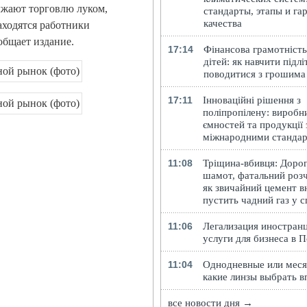
лжают торговлю луком,
стандарты, этапы и га
качества
аходятся работники
общает издание.
17:14
Фінансова грамотність
дітей: як навчити підлі
поводитися з грошима
17:11
Інноваційні рішення з
поліпропілену: виробн
ємностей та продукції 
міжнародними станда
11:08
Тріщина-вбивця: Доро
шамот, фатальний розч
як звичайний цемент в
пустить чадний газ у 
11:06
Легализация иностранц
услуги для бизнеса в 
11:04
Однодневные или меся
какие линзы выбрать в
все новости дня →