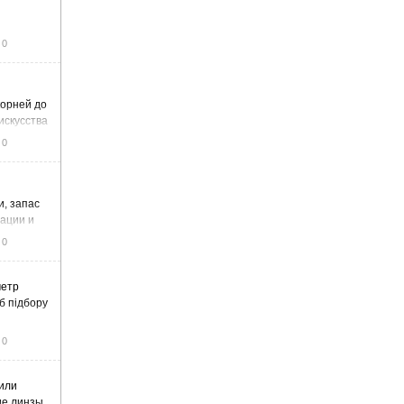
0
корней до
искусства
0
и, запас
тации и
0
метр
б підбору
0
или
ие линзы