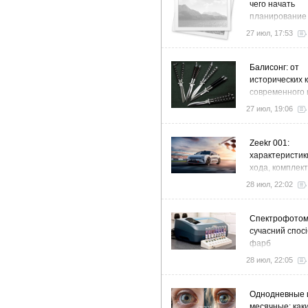
чего начать
планирование
27 июл, 17:53
Балисонг: от
исторических 
современного 
флиппинга
27 июл, 19:06
Zeekr 001:
характеристик
хода, комплек
особенности
28 июл, 22:02
Спектрофото
сучасний спосі
фарб
28 июл, 22:05
Однодневные 
месячные: как