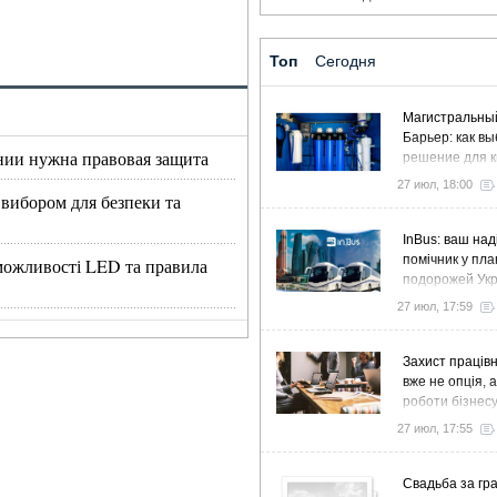
Топ
Сегодня
Магистральны
Барьер: как в
нии нужна правовая защита
решение для к
дома и коттед
27 июл, 18:00
 вибором для безпеки та
InBus: ваш над
помічник у пла
, можливості LED та правила
подорожей Ук
27 июл, 17:59
Захист працівн
вже не опція, 
роботи бізнес
27 июл, 17:55
Свадьба за гра