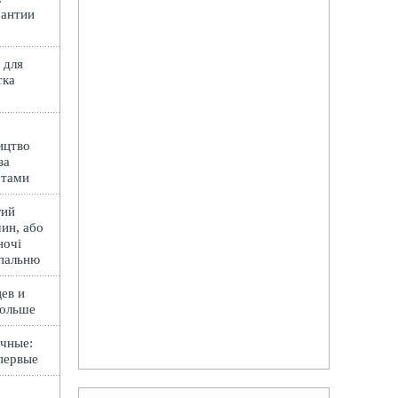
рантии
 для
тка
ицтво
за
ртами
гий
ин, або
ночі
спальню
ев и
Польше
чные:
первые