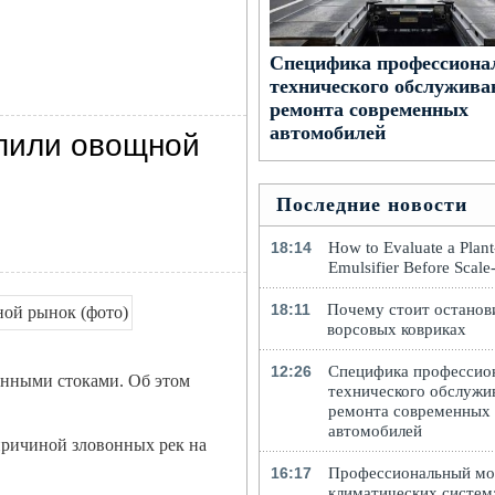
Специфика профессиона
технического обслужива
ремонта современных
автомобилей
пили овощной
Последние новости
18:14
How to Evaluate a Plan
Emulsifier Before Scal
18:11
Почему стоит останов
ворсовых ковриках
12:26
Специфика профессио
нными стоками. Об этом
технического обслужи
ремонта современных
автомобилей
причиной зловонных рек на
16:17
Профессиональный м
климатических систем