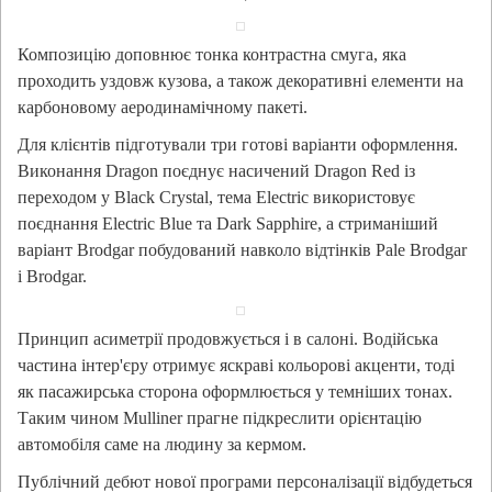
Композицію доповнює тонка контрастна смуга, яка
проходить уздовж кузова, а також декоративні елементи на
карбоновому аеродинамічному пакеті.
Для клієнтів підготували три готові варіанти оформлення.
Виконання Dragon поєднує насичений Dragon Red із
переходом у Black Crystal, тема Electric використовує
поєднання Electric Blue та Dark Sapphire, а стриманіший
варіант Brodgar побудований навколо відтінків Pale Brodgar
і Brodgar.
Принцип асиметрії продовжується і в салоні. Водійська
частина інтер'єру отримує яскраві кольорові акценти, тоді
як пасажирська сторона оформлюється у темніших тонах.
Таким чином Mulliner прагне підкреслити орієнтацію
автомобіля саме на людину за кермом.
Публічний дебют нової програми персоналізації відбудеться