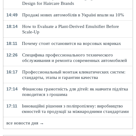
Design for Haircare Brands
14:49
Продажі нових автомобілів в Україні впали на 10%
18:14
How to Evaluate a Plant-Derived Emulsifier Before
Scale-Up
18:11
Почему стоит остановится на ворсовых ковриках
12:26
Специфика профессионального технического
обслуживания и ремонта современных автомобилей
16:17
Профессиональный монтаж климатических систем:
стандарты, этапы и гарантии качества
17:14
Фінансова грамотність для дітей: як навчити підлітка
поводитися з грошима
17:11
Інноваційні рішення з поліпропілену: виробництво
ємностей та продукції за міжнародними стандартами
все новости дня →