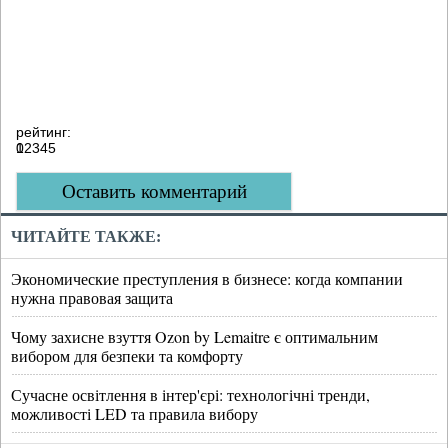
рейтинг:
0
1
2
3
4
5
Оставить комментарий
ЧИТАЙТЕ ТАКЖЕ:
Экономические преступления в бизнесе: когда компании
нужна правовая защита
Чому захисне взуття Ozon by Lemaitre є оптимальним
вибором для безпеки та комфорту
Сучасне освітлення в інтер'єрі: технологічні тренди,
можливості LED та правила вибору