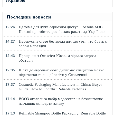
Україною
Последние новости
12:26
Це тема для дуже серйозної дискусії: голова МЗС
Польщі про збиття російських ракет над Україною
14:27
Перекусы в стезе без вреда для фигуры: что брать с
собой в поездки
12:43
Прощання з Олексієм Юковим зірвала загроза
обстрілу
12:35
Шлях до європейського диплома: специфіка мовної
підготовки та вищої освіти у Словаччині
17:37
Cosmetic Packaging Manufacturers in China: Buyer
Guide: How to Shortlist Reliable Factories
17:14
ВООЗ оголосила набір медсестер на безкоштовне
навчання: як подати заявку
17:13
Refillable Shampoo Bottle Packaging: Reusable Bottle