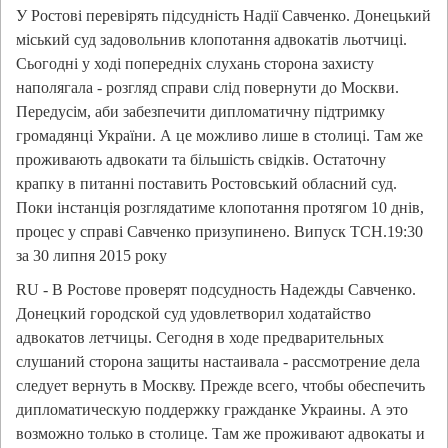
У Ростові перевірять підсудність Надії Савченко. Донецький
міський суд задовольнив клопотання адвокатів льотчиці.
Сьогодні у ході попередніх слухань сторона захисту
наполягала - розгляд справи слід повернути до Москви.
Передусім, аби забезпечити дипломатичну підтримку
громадянці України. А це можливо лише в столиці. Там же
проживають адвокати та більшість свідків. Остаточну
крапку в питанні поставить Ростовський обласний суд.
Поки інстанція розглядатиме клопотання протягом 10 днів,
процес у справі Савченко призупинено. Випуск ТСН.19:30
за 30 липня 2015 року
RU - В Ростове проверят подсудность Надежды Савченко.
Донецкий городской суд удовлетворил ходатайство
адвокатов летчицы. Сегодня в ходе предварительных
слушаний сторона защиты настаивала - рассмотрение дела
следует вернуть в Москву. Прежде всего, чтобы обеспечить
дипломатическую поддержку гражданке Украины. А это
возможно только в столице. Там же проживают адвокаты и