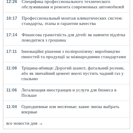
12:26
Специфика профессионального технического
обслуживания и ремонта современных автомобилей
16:17
Профессиональный монтаж климатических систем:
стандарты, этапы и гарантии качества
17:14
Фінансова грамотність для дітей: як навчити підлітка
поводитися з грошима
17:11
Інноваційні рішення з поліпропілену: виробництво
ємностей та продукції за міжнародними стандартами
11:08
Тріщина-вбивця: Дорогий шамот, фатальний розчин,
або як звичайний цемент вночі пустить чадний газ у
спальню
11:06
Легализация иностранцев и услуги для бизнеса в
Польше
11:04
Однодневные или месячные: какие линзы выбрать
впервые
все новости дня →