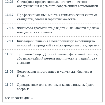
12:26
Специфика профессионального технического
обслуживания и ремонта современных автомобилей
16:17
Профессиональный монтаж климатических систем:
стандарты, этапы и гарантии качества
17:14
Фінансова грамотність для дітей: як навчити підлітка
поводитися з грошима
17:11
Інноваційні рішення з поліпропілену: виробництво
ємностей та продукції за міжнародними стандартами
11:08
Тріщина-вбивця: Дорогий шамот, фатальний розчин,
або як звичайний цемент вночі пустить чадний газ у
спальню
11:06
Легализация иностранцев и услуги для бизнеса в
Польше
11:04
Однодневные или месячные: какие линзы выбрать
впервые
все новости дня →