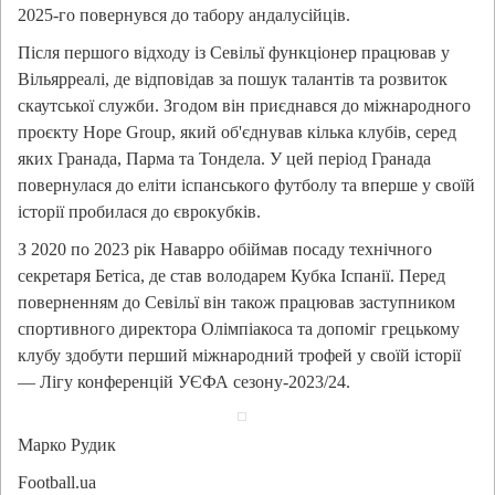
2025-го повернувся до табору андалусійців.
Після першого відходу із Севільї функціонер працював у
Вільярреалі, де відповідав за пошук талантів та розвиток
скаутської служби. Згодом він приєднався до міжнародного
проєкту Hope Group, який об'єднував кілька клубів, серед
яких Гранада, Парма та Тондела. У цей період Гранада
повернулася до еліти іспанського футболу та вперше у своїй
історії пробилася до єврокубків.
З 2020 по 2023 рік Наварро обіймав посаду технічного
секретаря Бетіса, де став володарем Кубка Іспанії. Перед
поверненням до Севільї він також працював заступником
спортивного директора Олімпіакоса та допоміг грецькому
клубу здобути перший міжнародний трофей у своїй історії
— Лігу конференцій УЄФА сезону-2023/24.
Марко Рудик
Football.ua