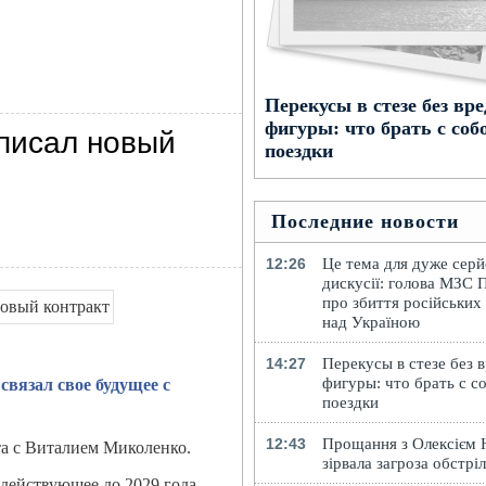
Перекусы в стезе без вре
фигуры: что брать с соб
писал новый
поездки
Последние новости
12:26
Це тема для дуже серй
дискусії: голова МЗС 
про збиття російських
над Україною
14:27
Перекусы в стезе без 
фигуры: что брать с с
вязал свое будущее с
поездки
12:43
Прощання з Олексієм
а с Виталием Миколенко.
зірвала загроза обстрі
действующее до 2029 года,