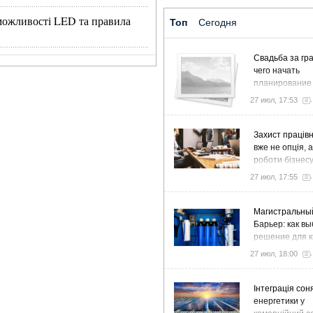
, можливості LED та правила
Топ
Сегодня
Свадьба за гра
чего начать
планирование
27 июл, 17:53
Захист працівн
вже не опція, 
роботи бізнес
27 июл, 17:55
Магистральны
Барьер: как в
решение для к
дома и коттед
27 июл, 18:00
Інтеграція сон
енергетики у