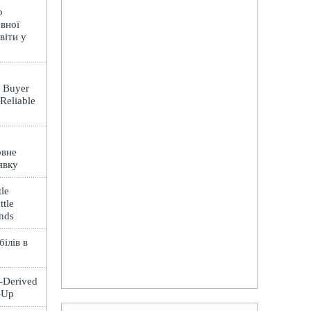
о
вної
віти у
: Buyer
 Reliable
овне
явку
le
ttle
ands
ілів в
t-Derived
e-Up