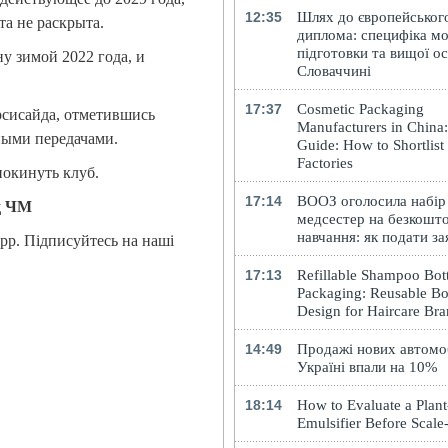
12:35
Шлях до європейськог
а не раскрыта.
диплома: специфіка мо
підготовки та вищої ос
у зимой 2022 года, и
Словаччині
17:37
Cosmetic Packaging
рсисайда, отметившись
Manufacturers in China
ными передачами.
Guide: How to Shortlist
Factories
покинуть клуб.
17:14
ВООЗ оголосила набір
д ЧМ
медсестер на безкошт
навчання: як подати за
App. Підписуйтесь на наші
17:13
Refillable Shampoo Bott
Packaging: Reusable Bo
Design for Haircare Br
14:49
Продажі нових автомоб
Україні впали на 10%
18:14
How to Evaluate a Plan
Emulsifier Before Scal