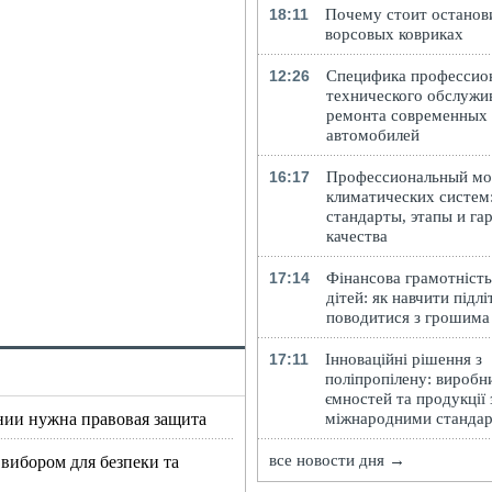
18:11
Почему стоит останов
ворсовых ковриках
12:26
Специфика профессио
технического обслужи
ремонта современных
автомобилей
16:17
Профессиональный м
климатических систем
стандарты, этапы и га
качества
17:14
Фінансова грамотність
дітей: як навчити підлі
поводитися з грошима
17:11
Інноваційні рішення з
поліпропілену: виробн
ємностей та продукції 
нии нужна правовая защита
міжнародними станда
 вибором для безпеки та
все новости дня →