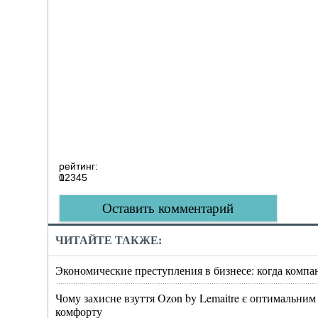
рейтинг:
0
1
2
3
4
5
Оставить комментарий
ЧИТАЙТЕ ТАКЖЕ:
Экономические преступления в бизнесе: когда компа
Чому захисне взуття Ozon by Lemaitre є оптимальним
комфорту