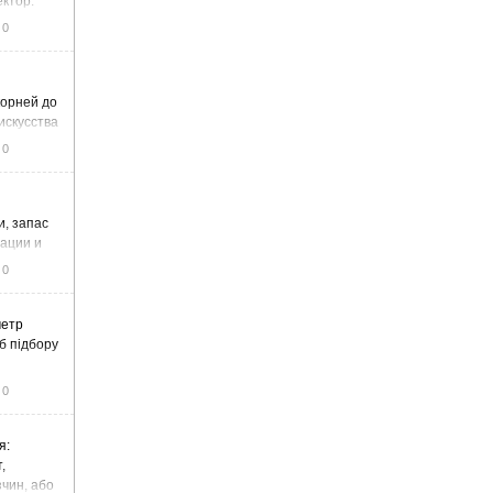
ектор:
итку та
0
корней до
искусства
0
и, запас
тации и
0
метр
б підбору
0
я:
,
чин, або