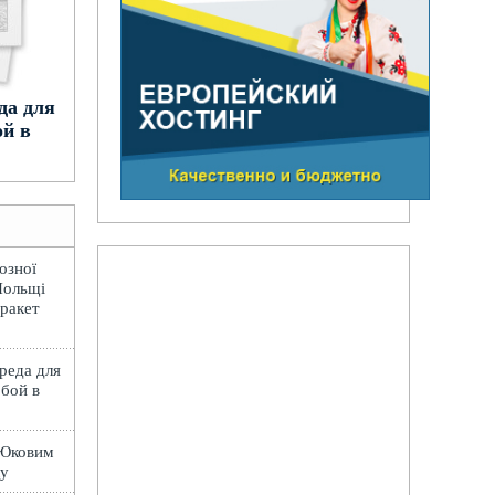
да для
ой в
озної
Польщі
 ракет
вреда для
обой в
 Юковим
лу