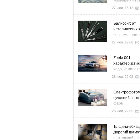
комерційний с
стратегія розв
27 июл, 18:12
ефективності
Балисонг: от
исторических 
современного 
флиппинга
27 июл, 19:06
Zeekr 001:
характеристик
хода, комплек
особенности
28 июл, 22:02
Спектрофото
сучасний спосі
фарб
28 июл, 22:05
Тріщина-вбивц
Дорогий шамот
фатальний роз