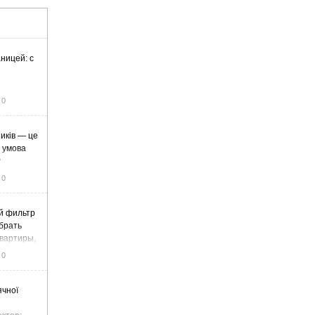
ницей: с
0
иків — це
а умова
у
0
й фильтр
ыбрать
вартиры,
жа
0
ячної