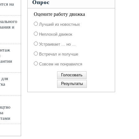
Опрос
ится на
Оцените работу движка
нального
Лучший из новостных
вания и
Неплохой движок
Устраивает ... но ...
онтаж
Встречал и получше
:
рантии
Совсем не понравился
 для
тка
ицтво
за
ртами