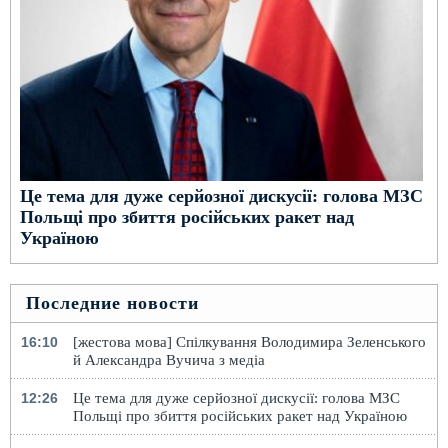
Це тема для дуже серйозної дискусії: голова МЗС
Польщі про збиття російських ракет над
Україною
Последние новости
16:10
[жестова мова] Спілкування Володимира Зеленського
й Александра Вучича з медіа
12:26
Це тема для дуже серйозної дискусії: голова МЗС
Польщі про збиття російських ракет над Україною