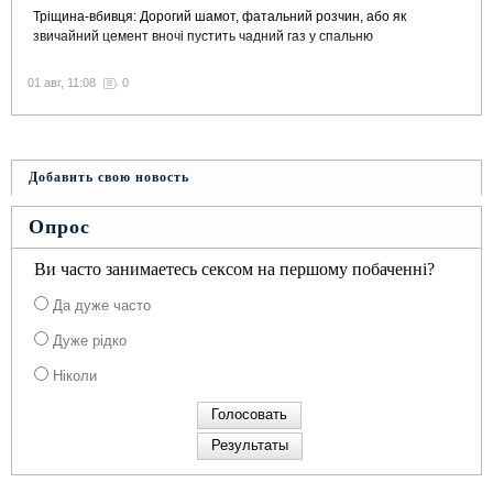
Тріщина-вбивця: Дорогий шамот, фатальний розчин, або як
звичайний цемент вночі пустить чадний газ у спальню
01 авг, 11:08
0
Добавить свою новость
Опрос
Ви часто занимаетесь сексом на першому побаченні?
Да дуже часто
Дуже рідко
Ніколи