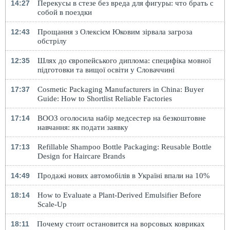
14:27
Перекусы в стезе без вреда для фигуры: что брать с
собой в поездки
12:43
Прощання з Олексієм Юковим зірвала загроза
обстрілу
12:35
Шлях до європейського диплома: специфіка мовної
підготовки та вищої освіти у Словаччині
17:37
Cosmetic Packaging Manufacturers in China: Buyer
Guide: How to Shortlist Reliable Factories
17:14
ВООЗ оголосила набір медсестер на безкоштовне
навчання: як подати заявку
17:13
Refillable Shampoo Bottle Packaging: Reusable Bottle
Design for Haircare Brands
14:49
Продажі нових автомобілів в Україні впали на 10%
18:14
How to Evaluate a Plant-Derived Emulsifier Before
Scale-Up
18:11
Почему стоит остановится на ворсовых ковриках