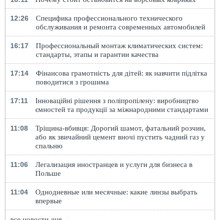
12:26
Специфика профессионального технического
обслуживания и ремонта современных автомобилей
16:17
Профессиональный монтаж климатических систем:
стандарты, этапы и гарантии качества
17:14
Фінансова грамотність для дітей: як навчити підлітка
поводитися з грошима
17:11
Інноваційні рішення з поліпропілену: виробництво
ємностей та продукції за міжнародними стандартами
11:08
Тріщина-вбивця: Дорогий шамот, фатальний розчин,
або як звичайний цемент вночі пустить чадний газ у
спальню
11:06
Легализация иностранцев и услуги для бизнеса в
Польше
11:04
Однодневные или месячные: какие линзы выбрать
впервые
все новости дня →