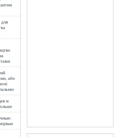
рантии
 для
тка
ицтво
за
ртами
гий
ин, або
ночі
спальню
ев и
Польше
чные:
первые