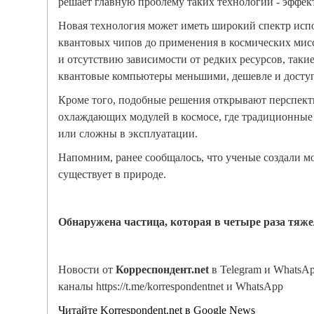
решает главную проблему таких технологий - эффек
Новая технология может иметь широкий спектр испо
квантовых чипов до применения в космических мисс
и отсутствию зависимости от редких ресурсов, таки
квантовые компьютеры меньшими, дешевле и досту
Кроме того, подобные решения открывают перспект
охлаждающих модулей в космосе, где традиционные
или сложны в эксплуатации.
Напомним, ранее сообщалось, что ученые создали мо
существует в природе.
Обнаружена частица, которая в четыре раза тяж
Новости от
Корреспондент.net
в Telegram и WhatsA
каналы https://t.me/korrespondentnet и WhatsApp
Читайте Korrespondent.net в Google News