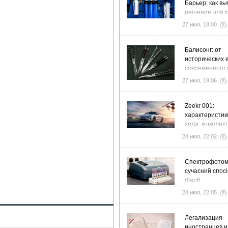
Барьер: как в
решение для к
дома и коттед
27 июл, 18:00
Балисонг: от
исторических 
современного 
флиппинга
27 июл, 19:06
Zeekr 001:
характеристик
хода, комплек
особенности
28 июл, 22:02
Спектрофото
сучасний спосі
фарб
28 июл, 22:05
Легализация
иностранцев и