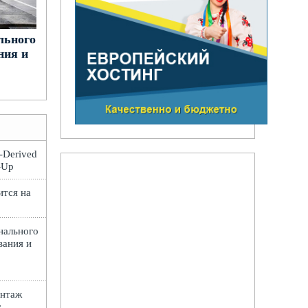
льного
ния и
t-Derived
e-Up
ится на
нального
вания и
онтаж
: