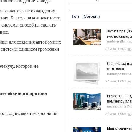
тивное отведение холода.
льзования - от охлаждения
Топ
Сегодня
иях. Благодаря компактности
е системы способны сделать
Захист працівн
пнее.
вже не опція, 
ивы для создания автономных
роботи бізнес
 системы слишком громоздки
27 июл, 17:55
Свадьба за гра
лекулу, которой не
чего начать
планирование
27 июл, 17:53
елее обычного протона
InBus: ваш над
помічник у пла
подорожей Ук
pp. Подписывайтесь на наши
27 июл, 17:59
Магистральны