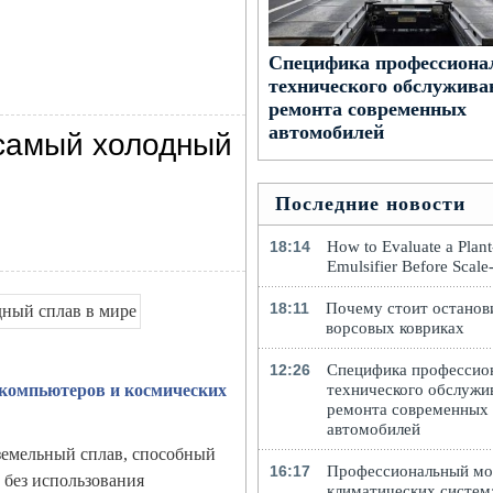
Специфика профессиона
технического обслужива
ремонта современных
автомобилей
 самый холодный
Последние новости
18:14
How to Evaluate a Plan
Emulsifier Before Scal
18:11
Почему стоит останов
ворсовых ковриках
12:26
Специфика профессио
технического обслужи
 компьютеров и космических
ремонта современных
автомобилей
земельный сплав, способный
16:17
Профессиональный м
 без использования
климатических систем