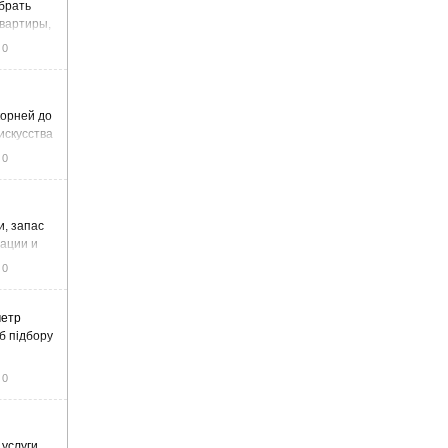
ыбрать
вартиры,
жа
0
корней до
искусства
0
и, запас
тации и
0
метр
б підбору
0
 услуги