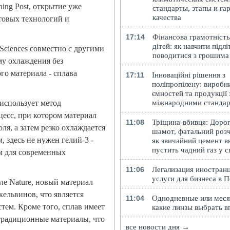
ing Post, открытие уже
стандарты, этапы и га
качества
товых технологий и
17:14
Фінансова грамотність
дітей: як навчити підлі
Sciences совместно с другими
поводитися з грошима
му охлаждения без
го материала - сплава
17:11
Інноваційні рішення з
поліпропілену: виробн
ємностей та продукції 
міжнародними станда
 использует метод
цесс, при котором материал
11:08
Тріщина-вбивця: Доро
ля, а затем резко охлаждается
шамот, фатальний розч
, здесь не нужен гелий-3 -
як звичайний цемент в
пустить чадний газ у 
м для современных
11:06
Легализация иностранц
услуги для бизнеса в 
е Nature, новый материал
ельвинов, что является
11:04
Однодневные или меся
тем. Кроме того, сплав имеет
какие линзы выбрать в
традиционные материалы, что
все новости дня →