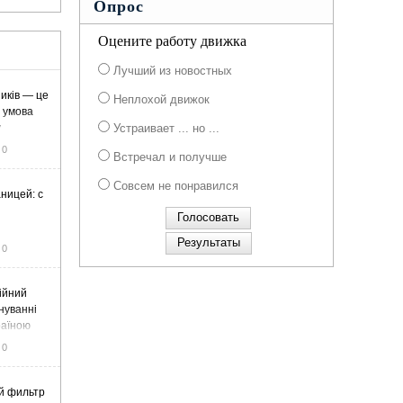
Опрос
Оцените работу движка
Лучший из новостных
иків — це
Неплохой движок
а умова
у
Устраивает ... но ...
0
Встречал и получше
Совсем не понравился
ницей: с
0
ійний
нуванні
раїною
0
й фильтр