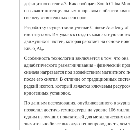
дефицитного гелия-3. Как сообщает South China Morn
называют потенциальным прорывом в области кван
сверхчувствительных сенсоров.
Разработку осуществили ученые Chinese Academy of 
институтами. Им удалось создать компактную систе
движущихся частей, которая работает на основе ново
EuCo₂Al₉.
Особенность технологии заключается в том, что она
адиабатического размагничивания - физический про
сначала нагревается под воздействием магнитного по
после его снятия. В отличие от традиционных систем
редкий изотоп, который является ключевым ресурсо
криогенных установок.
По данным исследования, опубликованного в журнал
позволил достичь температуры на уровне 106 миллик
одним из лучших показателей для металлических сис
значительно более высокую теплопроводность, чем 