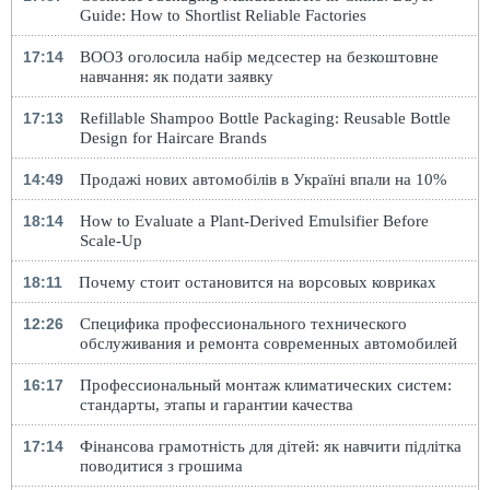
Guide: How to Shortlist Reliable Factories
17:14
ВООЗ оголосила набір медсестер на безкоштовне
навчання: як подати заявку
17:13
Refillable Shampoo Bottle Packaging: Reusable Bottle
Design for Haircare Brands
14:49
Продажі нових автомобілів в Україні впали на 10%
18:14
How to Evaluate a Plant-Derived Emulsifier Before
Scale-Up
18:11
Почему стоит остановится на ворсовых ковриках
12:26
Специфика профессионального технического
обслуживания и ремонта современных автомобилей
16:17
Профессиональный монтаж климатических систем:
стандарты, этапы и гарантии качества
17:14
Фінансова грамотність для дітей: як навчити підлітка
поводитися з грошима